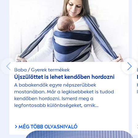
Baba / Gyerek termékek
Újszülöttet is lehet kendőben hordozni
A babakendők egyre népszerűbbek
mostanában. Már a legkisebbeket is tudod
kendőben hordozni. Ismerd meg a
legfontosabb különbségeket, amik
felmerülnek egy újszülött hordozása kapcsán.
MÉG TÖBB OLVASNIVALÓ