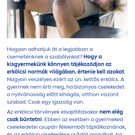
Hogyan adhatjuk át a legjobban a
csemeténknek a szabályokat?
Hogy a
kisgyermekünk könnyen tájékozódjon az
erkölcsi normák világában, értenie kell azokat
.
Nagyon veszélyes ezért az ún. kettős erkölcs. A
gyermek nem érti meg, ha bizonyos cselekedet
a nyilvánosság előtt kihágás, otthon viszont
szabad. Csak egy igazság van.
Az erkölcsi törvények elsajátításakor
nem elég
csak büntetni
. Ebben az esetben a gyermeked
cselekedetei csupán félelemből táplálkoznának,
és az erkölcsi viselkedése csődöt mondhat, ha