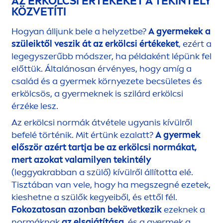
AZ ERKÖLCSI ÉRTÉKEKET A TEKINTÉLY
KÖZVETÍTI
Hogyan álljunk bele a helyzetbe?
A gyermekek a
szüleiktől veszik át az erkölcsi értékeket
, ezért a
legegyszerűbb módszer, ha példaként lépünk fel
előttük. Általánosan érvényes, hogy amíg a
család és a gyermek környezete becsületes és
erkölcsös, a gyermeknek is szilárd erkölcsi
érzéke lesz.
Az erkölcsi normák átvétele ugyanis kívülről
befelé történik. Mit értünk ezalatt?
A gyermek
először azért tartja be az erkölcsi normákat,
mert azokat valamilyen tekintély
(leggyakrabban a szülő) kívülről állította elé.
Tisztában van vele, hogy ha megszegné ezetek,
kieshetne a szülők kegyeiből, és ettől fél.
Fokozatosan azonban bekövetkezik
ezeknek a
normáknak
az elsajátítása
, és a gyermek a