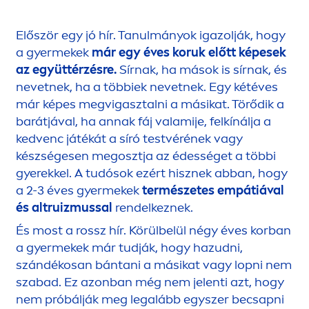
Először egy jó hír. Tanulmányok igazolják, hogy
a gyermekek
már egy éves koruk előtt képesek
az együttérzésre.
Sírnak, ha mások is sírnak, és
nevetnek, ha a többiek nevetnek. Egy kétéves
már képes megvigasztalni a másikat. Törődik a
barátjával, ha annak fáj valamije, felkínálja a
kedvenc játékát a síró testvérének vagy
készségesen megosztja az édességet a többi
gyerekkel. A tudósok ezért hisznek abban, hogy
a 2-3 éves gyermekek
természetes empátiával
és altruizmussal
rendelkeznek.
És most a rossz hír. Körülbelül négy éves korban
a gyermekek már tudják, hogy hazudni,
szándékosan bántani a másikat vagy lopni nem
szabad. Ez azonban még nem jelenti azt, hogy
nem próbálják meg legalább egyszer becsapni