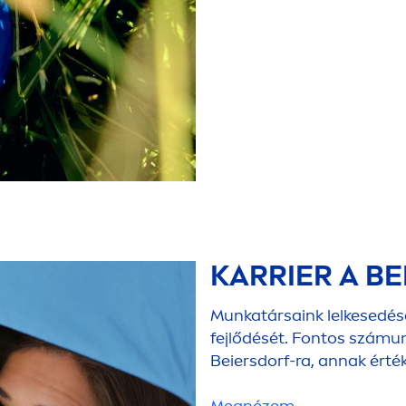
KARRIER A B
Munkatársaink lelkesedése
fejlődését. Fontos számu
Beiersdorf-ra, annak érték
Megnézem