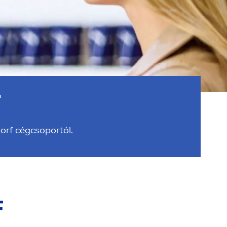
T
orf cégcsoportól.
F