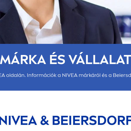
MÁRKA ÉS VÁLLALA
EA
oldalán. Információk a
NIVEA
márkáról és a Beiersd
NIVEA
& BEIERSDOR