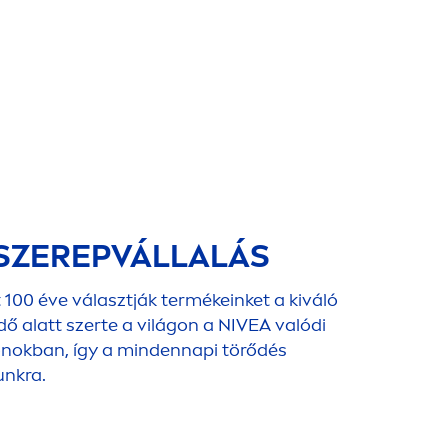
SZEREPVÁLLALÁS
100 éve választják termékeinket a kiváló
dő alatt szerte a világon a
NIVEA
valódi
onokban, így a mindennapi törődés
unkra.