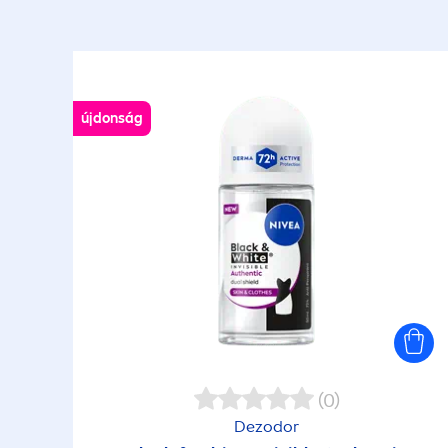
újdonság
(0)
Dezodor