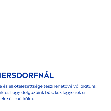
EIERSDORFNÁL
 és elkötelezettsége teszi lehetővé vállalatunk
nkra, hogy dolgozóink büszkék legyenek a
eire és márkáira.