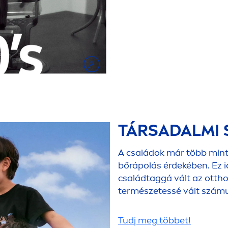
TÁRSADALMI 
A családok már több mint 
bőrápolás érdekében. Ez i
családtaggá vált az otth
természetessé vált szám
Tudj meg többet!