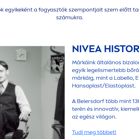
k egyikeként a fogyasztók szempontjait szem előtt ta
számukra.
NIVEA
HISTOR
Márkáink általános biza
egyik legelismertebb bőrá
márkáig, mint a
Labello
, 
Hansaplast/Elastoplast.
A Beiersdorf több mint 13
terén és innovatív, kieme
az egész világon.
Tudj meg többet!