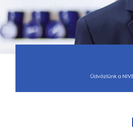
Üdvözlünk a
NIV