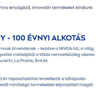
rtva lenyűgöző, innovatív termékeket kínálunk
Y - 100 ÉVNYI ALKOTÁS
lomnak örvendenek – kezdve a
NIVEA
-tól, a világ
polási márkájától a többi nemzetközileg sikeres
Eucerin, La Prairie, 8×4 és
0 év tapasztalattal rendelkezik a bőrápolás
lkedő minőségű termékekkel képviselteti magát