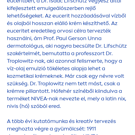
euceritben, a Dr. Isaac Lifschütz vegyész által
kifejlesztett emulgeálószerben rejlő
lehetőségeket. Az eucerit hozzáadásával vízből
és olajból hosszan elálló krém készíthető. Az
euceritet eredetileg orvosi célra tervezték
használni, ám Prof. Paul Gerson Unna
dermatológus, aki nagyra becsülte Dr. Lifschütz
szakértelmét, bemutatta a professzort Dr.
Troplowitz-nak, aki azonnal felismerte, hogy a
víz-olaj emulzió tökéletes alapja lehet a
kozmetikai krémeknek. Már csak egy névre volt
szükség. Dr. Troplowitz nem tett mást, csak a
krémre pillantott. Hófehér színéből kiindulva a
terméket
NIVEA
-nak nevezte el, mely a latin nix,
nivis (hó) szóból ered.
A több évi kutatómunka és kreatív tervezés
meghozta végre a gyümölcsét: 1911