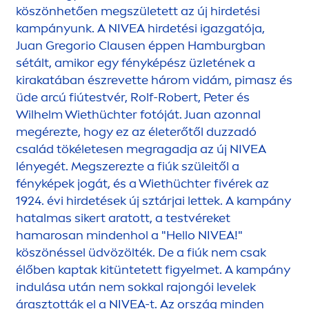
köszönhetően megszületett az új hirdetési
kampányunk. A
NIVEA
hirdetési igazgatója,
Juan Gregorio Clausen éppen Hamburgban
sétált, amikor egy fényképész üzletének a
kirakatában észrevette három vidám, pimasz és
üde arcú fiútestvér, Rolf-Robert, Peter és
Wilhelm Wiethüchter fotóját. Juan azonnal
megérezte, hogy ez az életerőtől duzzadó
család tökéletesen megragadja az új
NIVEA
lényegét. Megszerezte a fiúk szüleitől a
fényképek jogát, és a Wiethüchter fivérek az
1924. évi hirdetések új sztárjai lettek. A kampány
hatalmas sikert aratott, a testvéreket
hamarosan mindenhol a "Hello
NIVEA
!"
köszönéssel üdvözölték. De a fiúk nem csak
élőben kaptak kitüntetett figyelmet. A kampány
indulása után nem sokkal rajongói levelek
árasztották el a
NIVEA
-t. Az ország minden