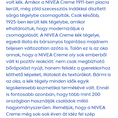
volt kék. Amikor a
NIVEA
Creme
1911-ben piacra
került, még zöld szecessziós indákkal díszített
sárga tégelybe csomagolták. Csak később,
1925-ben került kék tégelybe, amikor
elhatároztuk, hogy modernizáljuk a
csomagolását. A
NIVEA
Creme
kék tégelye,
egyedi illata és bársonyos tapintása majdnem
teljesen változatlan azóta is. Talán ez is az oka
annak, hogy a
NIVEA
Creme
oly sok emberből
vált ki pozitív reakciót: nem csak megbízható
bőrápolást nyújt, hanem felidéz a gyerekkorhoz
köthető képeket, illatokat és textúrákat. Bármi is
az oka, a kék tégely minden idők egyik
legsikeresebb kozmetikai termékévé vált. Ennél
is fontosabb azonban, hogy több mint 200
országban használják családok millió
hagyományszerűen. Reméljük, hogy a
NIVEA
Creme
még sok-sok éven át idéz fel szép