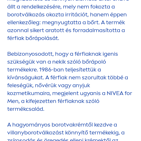
állt a rendelkezésére, mely nem fokozta a
borotválkozás okozta irritációt, hanem éppen
ellenkezőleg: megnyugtatta a bőrt. A termék
azonnal sikert aratott és forradalmasította a
férfiak bőrápolását.
Bebizonyosodott, hogy a férfiaknak igenis
szükségük van a nekik szóló bőrápoló
termékekre. 1986-ban teljesítettük a
kívánságukat. A férfiak nem szorultak többé a
feleségük, nővérük vagy anyjuk
kozmetikumaira, megjelent ugyanis a
NIVEA
for
Men
, a kifejezetten férfiaknak szóló
termékcsalád.
A hagyományos borotvakrémtől kezdve a
villanyborotválkozást könnyítő termékekig, a
zsírosodás és öregedés elleni krémektől az