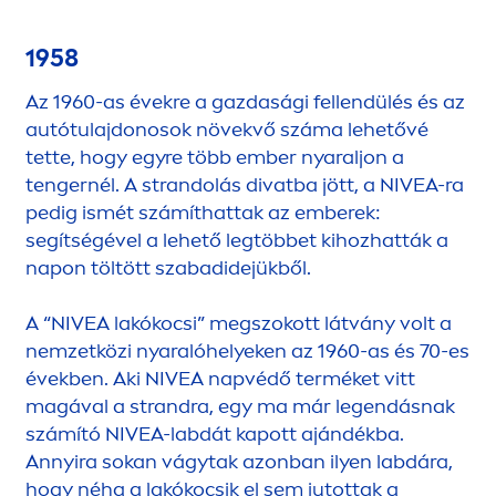
1958
Az 1960-as évekre a gazdasági fellendülés és az
autótulajdonosok növekvő száma lehetővé
tette, hogy egyre több ember nyaraljon a
tengernél. A strandolás divatba jött, a
NIVEA
-ra
pedig ismét számíthattak az emberek:
segítségével a lehető legtöbbet kihozhatták a
napon töltött szabadidejükből.
A “
NIVEA
lakókocsi” megszokott látvány volt a
nemzetközi nyaralóhelyeken az 1960-as és 70-es
években. Aki
NIVEA
napvédő terméket vitt
magával a strandra, egy ma már legendásnak
számító
NIVEA
-labdát kapott ajándékba.
Annyira sokan vágytak azonban ilyen labdára,
hogy néha a lakókocsik el sem jutottak a