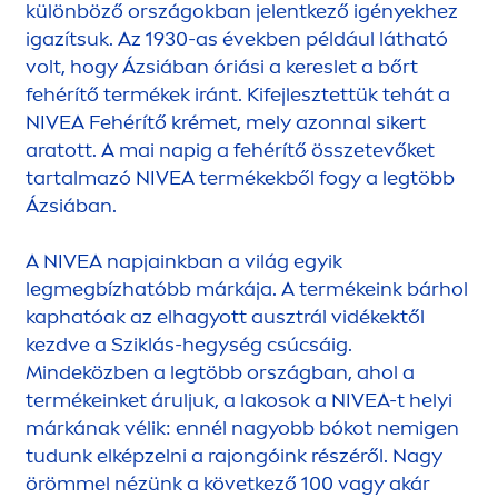
különböző országokban jelentkező igényekhez
igazítsuk. Az 1930-as években például látható
volt, hogy Ázsiában óriási a kereslet a bőrt
fehérítő termékek iránt. Kifejlesztettük tehát a
NIVEA
Fehérítő krémet, mely azonnal sikert
aratott. A mai napig a fehérítő összetevőket
tartalmazó
NIVEA
termékekből fogy a legtöbb
Ázsiában.
A
NIVEA
napjainkban a világ egyik
legmegbízhatóbb márkája. A termékeink bárhol
kaphatóak az elhagyott ausztrál vidékektől
kezdve a Sziklás-hegység csúcsáig.
Mindeközben a legtöbb országban, ahol a
termékeinket áruljuk, a lakosok a
NIVEA
-t helyi
márkának vélik: ennél nagyobb bókot nemigen
tudunk elképzelni a rajongóink részéről. Nagy
örömmel nézünk a következő 100 vagy akár