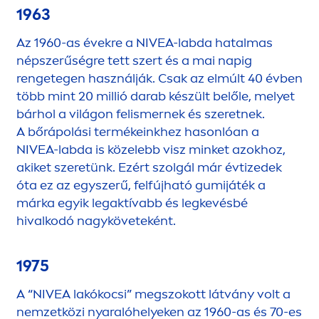
1963
Az 1960-as évekre a
NIVEA
-labda hatalmas
népszerűségre tett szert és a mai napig
rengetegen használják. Csak az elmúlt 40 évben
több mint 20 millió darab készült belőle, melyet
bárhol a világon felismernek és szeretnek.
A bőrápolási termékeinkhez hasonlóan a
NIVEA
-labda is közelebb visz minket azokhoz,
akiket szeretünk. Ezért szolgál már évtizedek
óta ez az egyszerű, felfújható gumijáték a
márka egyik legaktívabb és legkevésbé
hivalkodó nagyköveteként.
1975
A “
NIVEA
lakókocsi” megszokott látvány volt a
nemzetközi nyaralóhelyeken az 1960-as és 70-es