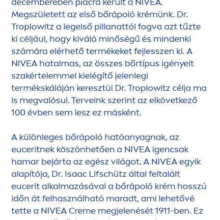
decemberében piacra került a
NIVEA
.
Megszületett az első bőrápoló krémünk. Dr.
Troplowitz a legelső pillanattól fogva azt tűzte
ki céljául, hogy kiváló minőségű és mindenki
számára elérhető termékeket fejlesszen ki. A
NIVEA
hatalmas, az összes bőrtípus igényeit
szakértelemmel kielégítő jelenlegi
termékskáláján keresztül Dr. Troplowitz célja ma
is megvalósul. Terveink szerint az elkövetkező
100 évben sem lesz ez másként.
A különleges bőrápoló hatóanyagnak, az
euceritnek köszönhetően a
NIVEA
igencsak
hamar bejárta az egész világot. A
NIVEA
egyik
alapítója, Dr. Isaac Lifschütz által feltalált
eucerit alkalmazásával a bőrápoló krém hosszú
időn át felhasználható maradt, ami lehetővé
tette a
NIVEA
Creme
megjelenését 1911-ben. Ez