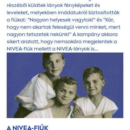
részéből küldtek lányok fényképeket és
leveleket, melyekben imádatukról biztosították
a fiúkat: "Nagyon helyesek vagytok!" és "Kár,
hogy nem akartok feleségül venni minket, mert
nagyon tetszetek nekünk!" A kampány akkora
sikert aratott, hogy nemsokára megjelentek a
NIVEA
-fiúk mellett a
NIVEA
-lányok is...
A
NIVEA
-FIÚK