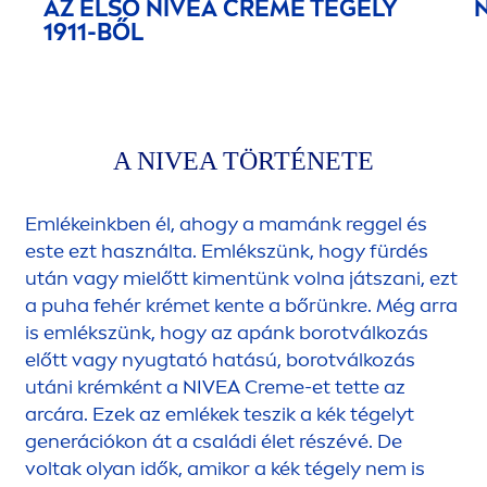
AZ ELSŐ
NIVEA
CREME
TÉGELY
1911-BŐL
A
NIVEA
TÖRTÉNETE
Emlékeinkben él, ahogy a mamánk reggel és
este ezt használta. Emlékszünk, hogy fürdés
után vagy mielőtt ki
men
tünk volna játszani, ezt
a puha fehér krémet kente a bőrünkre. Még arra
is emlékszünk, hogy az apánk borotválkozás
előtt vagy nyugtató hatású, borotválkozás
utáni krémként a
NIVEA
Creme
-et tette az
arcára. Ezek az emlékek teszik a kék tégelyt
generációkon át a családi élet részévé. De
voltak olyan idők, amikor a kék tégely nem is