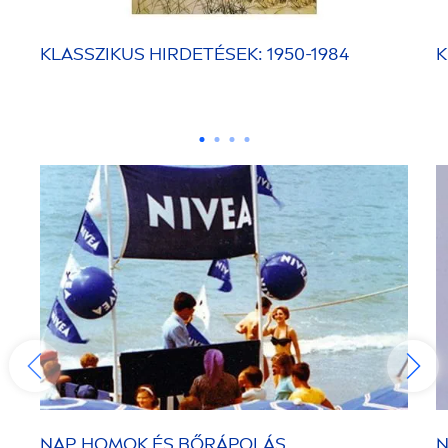
KLASSZIKUS HIRDETÉSEK: 1950-1984
K
NAP, HOMOK ÉS BŐRÁPOLÁS
N