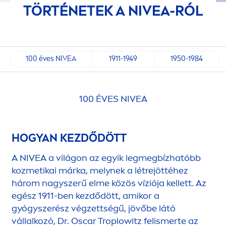
TÖRTÉNETEK A
NIVEA
-RÓL
100 éves NIVEA
1911-1949
1950-1984
100 ÉVES
NIVEA
HOGYAN KEZDŐDÖTT
A
NIVEA
a világon az egyik legmegbízhatóbb
kozmetikai márka, melynek a létrejöttéhez
három nagyszerű elme közös víziója kellett. Az
egész 1911-ben kezdődött, amikor a
gyógyszerész végzettségű, jövőbe látó
vállalkozó, Dr. Oscar Troplowitz felismerte az