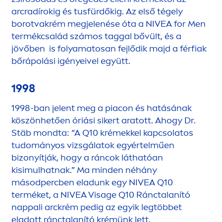
arcradírokig és tusfürdőkig. Az első tégely
borotvakrém megjelenése óta a
NIVEA
for
Men
termékcsalád számos taggal bővült, és a
jövőben is folyamatosan fejlődik majd a férfiak
bőrápolási igényeivel együtt.
1998
1998-ban jelent meg a piacon és hatásának
köszönhetően óriási sikert aratott. Ahogy Dr.
Stäb mondta: “A Q10 krémekkel kapcsolatos
tudományos vizsgálatok egyértelműen
bizonyítják, hogy a ráncok láthatóan
kisimulhatnak.” Ma minden néhány
másodpercben eladunk egy
NIVEA
Q10
terméket, a
NIVEA
Visage Q10 Ránctalanító
nappali arckrém pedig az egyik legtöbbet
eladott ránctalanító krémünk lett.