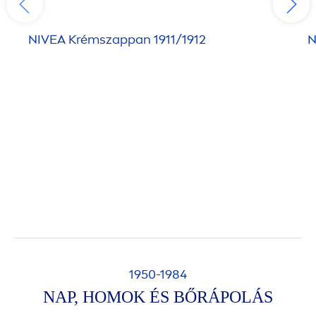
NIVEA
Krémszappan 1911/1912
N
1950-1984
NAP, HOMOK ÉS BŐRÁPOLÁS