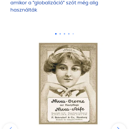
amikor a "globalizáció" szót még alig
használták