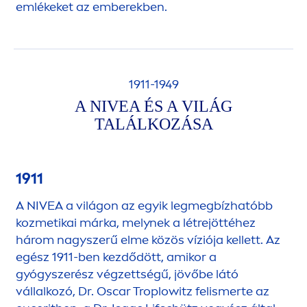
emlékeket az emberekben.
1911-1949
A
NIVEA
ÉS A VILÁG
TALÁLKOZÁSA
1911
A
NIVEA
a világon az egyik legmegbízhatóbb
kozmetikai márka, melynek a létrejöttéhez
három nagyszerű elme közös víziója kellett. Az
egész 1911-ben kezdődött, amikor a
gyógyszerész végzettségű, jövőbe látó
vállalkozó, Dr. Oscar Troplowitz felismerte az