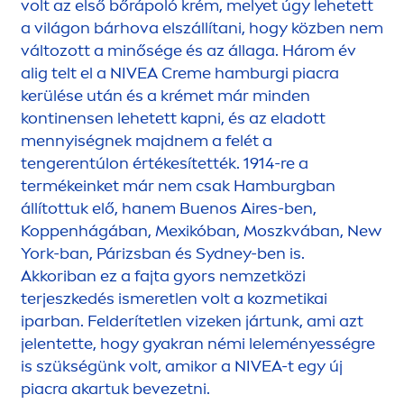
volt az első bőrápoló krém, melyet úgy lehetett
a világon bárhova elszállítani, hogy közben nem
változott a minősége és az állaga. Három év
alig telt el a
NIVEA
Creme
hamburgi piacra
kerülése után és a krémet már minden
kontinensen lehetett kapni, és az eladott
men
nyiségnek majdnem a felét a
tengerentúlon értékesítették. 1914-re a
termékeinket már nem csak Hamburgban
állítottuk elő, hanem Buenos Aires-ben,
Koppenhágában, Mexikóban, Moszkvában, New
York-ban, Párizsban és Sydney-ben is.
Akkoriban ez a fajta gyors nemzetközi
terjeszkedés ismeretlen volt a kozmetikai
iparban. Felderítetlen vizeken jártunk, ami azt
jelentette, hogy gyakran némi leleményességre
is szükségünk volt, amikor a
NIVEA
-t egy új
piacra akartuk bevezetni.