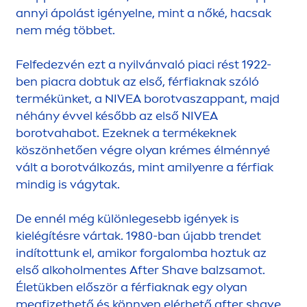
annyi ápolást igényelne, mint a nőké, hacsak
nem még többet.
Felfedezvén ezt a nyilvánvaló piaci rést 1922-
ben piacra dobtuk az első, férfiaknak szóló
termékünket, a
NIVEA
borotvaszappant, majd
néhány évvel később az első
NIVEA
borotvahabot. Ezeknek a termékeknek
köszönhetően végre olyan krémes élménnyé
vált a borotválkozás, mint amilyenre a férfiak
mindig is vágytak.
De ennél még különlegesebb igények is
kielégítésre vártak. 1980-ban újabb trendet
indítottunk el, amikor forgalomba hoztuk az
első alkohol
men
tes After Shave balzsamot.
Életükben először a férfiaknak egy olyan
megfizethető és könnyen elérhető after shave