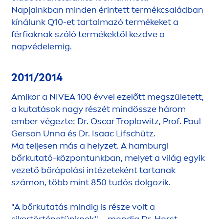
Napjainkban minden érintett termékcsaládban
kínálunk Q10-et tartalmazó termékeket a
férfiaknak szóló termékektől kezdve a
napvédelemig.
2011/2014
Amikor a
NIVEA
100 évvel ezelőtt megszületett,
a kutatások nagy részét mindössze három
ember végezte: Dr. Oscar Troplowitz, Prof. Paul
Gerson Unna és Dr. Isaac Lifschütz.
Ma teljesen más a helyzet. A hamburgi
bőrkutató-központunkban, melyet a világ egyik
vezető bőrápolási intézeteként tartanak
számon, több mint 850 tudós dolgozik.
"A bőrkutatás mindig is része volt a
sikertörténetünknek." – mondja Dr. Horst