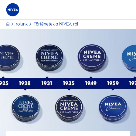
rolunk
Történetek a
NIVEA
-ról