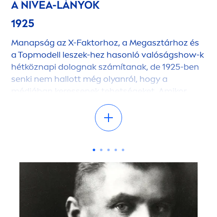
A
NIVEA
-LÁNYOK
1925
Manapság az X-Faktorhoz, a Megasztárhoz és
a Topmodell leszek-hez hasonló valóságshow-k
hétköznapi dolognak számítanak, de 1925-ben
senki nem hallott még olyanról, hogy a
médiában keressenek tehetségeket. Amikor
tehát megjelentettünk egy hirdetést egy berlini
újságban, melyben három
NIVEA
-lányt
kerestünk, hatalmas izgalom fogadta a
kezdeményezést. Főleg, hogy nem ragyogó
modellek, hanem hétköznapi lányok
jelentkezését vártuk: “Nem fantasztikus
szépségeket, első bálozókat vagy loknis fiatal
hölgyeket keresünk. Csinos, egészséges, üde
lányok jelentkezését várjuk.” Az észak-német
Flensburgban egy fiatal anya, Fröhlich asszony