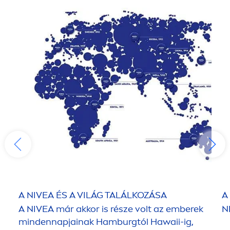
üdvözölték, akármerre jártak.
A
NIVEA
ÉS A VILÁG TALÁLKOZÁSA
A
A
NIVEA
már akkor is része volt az emberek
N
mindennapjainak Hamburgtól Hawaii-ig,