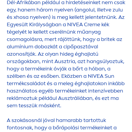
Dél-Afrikában például a hirdetéseinket nem csak
egy, hanem három nyelven (angolul, illetve zulu
és xhosa nyelven) is meg kellett jelentetnünk. Az
Egyesült Királyságban a
NIVEA
Creme
kék
tégelyét le kellett cserélnünk műanyag
csomagolásra, mert rájöttünk, hogy a britek az
alumínium dobozkát a cipőpasztával
azonosítják. Az olyan hideg éghajlatú
országokban, mint Ausztria, azt hangsúlyoztuk,
hogy a termékeink óvják a bőrt a hóban, a
szélben és az esőben. Eközben a
NIVEA
Sun
termékcsaládot és a meleg éghajlatokon inkább
használatos egyéb termékeinket intenzívebben
reklámoztuk például Ausztráliában, és ezt ma
sem tesszük másként.
A szokásosnál jóval hamarabb tartottuk
fontosnak, hogy a bőrápolási termékeinket a