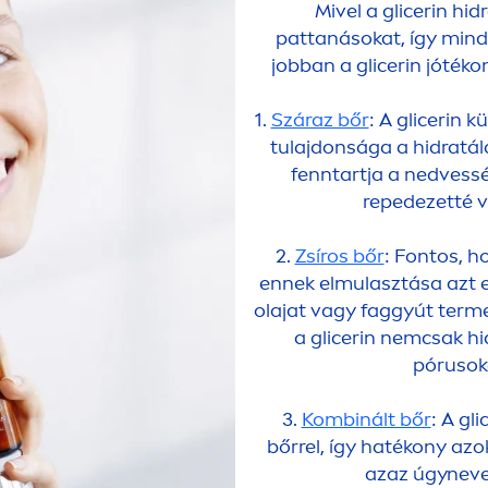
Mivel a glicerin h
pattanásokat, így min
jobban a glicerin jóték
1.
Száraz bőr
: A glicerin 
tulajdonsága a hidratál
fenntartja a nedvess
repedezetté v
2.
Zsíros bőr
: Fontos, h
ennek elmulasztása azt 
olajat vagy faggyút terme
a glicerin nemcsak hi
pórusoka
3.
Kombinált bőr
: A gl
bőrrel, így hatékony az
azaz úgynevez