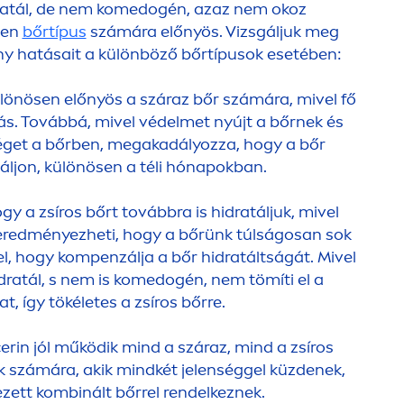
idratál, de nem komedogén, azaz nem okoz
den
bőrtípus
számára előnyös. Vizsgáljuk meg
ony hatásait a különböző bőrtípusok esetében:
különösen előnyös a száraz bőr számára, mivel fő
ás. Továbbá, mivel védelmet nyújt a bőrnek és
éget a bőrben, megakadályozza, hogy a bőr
áljon, különösen a téli hónapokban.
ogy a zsíros bőrt továbbra is hidratáljuk, mivel
eredményezheti, hogy a bőrünk túlságosan sok
l, hogy kompenzálja a bőr hidratáltságát. Mivel
dratál, s nem is komedogén, nem tömíti el a
t, így tökéletes a zsíros bőrre.
icerin jól működik mind a száraz, mind a zsíros
ok számára, akik mindkét jelenséggel küzdenek,
ett kombinált bőrrel rendelkeznek.