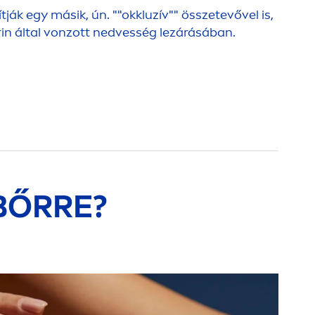
tják egy másik, ún. ""okkluzív"" összetevővel is,
erin által vonzott nedvesség lezárásában.
 BŐRRE?