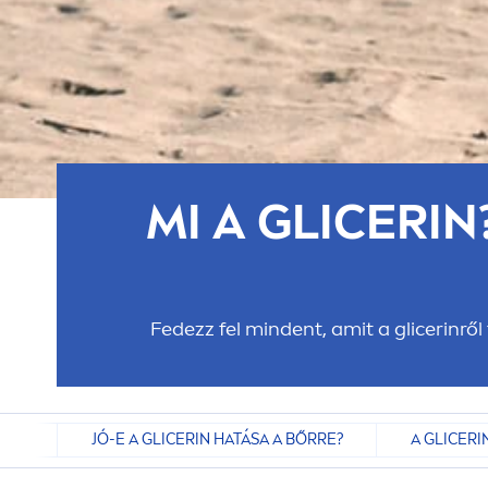
MI A GLICERIN
Fedezz fel mindent, amit a glicerinről
RIN?
JÓ-E A GLICERIN HATÁSA A BŐRRE?
A GLICER