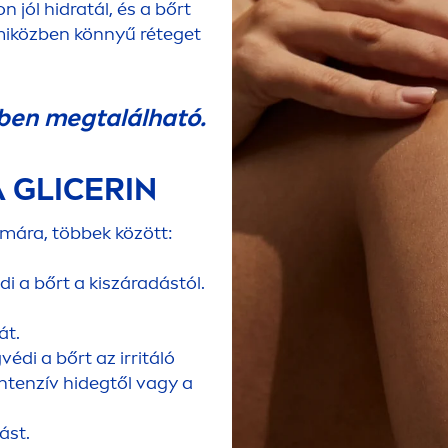
jól hidratál, és a bőrt
miközben könnyű réteget
en megtalálható.
A GLICERIN
ámára, többek között:
di a bőrt a kiszáradástól.
át.
di a bőrt az irritáló
intenzív hidegtől vagy a
ást.