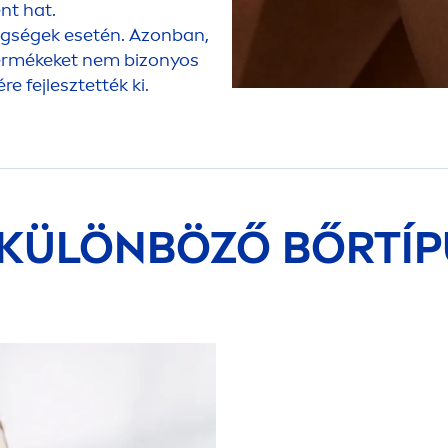
nt hat.
tegségek esetén. Azonban,
rmékeket nem bizonyos
e fejlesztették ki.
 A KÜLÖNBÖZŐ BŐRTÍ