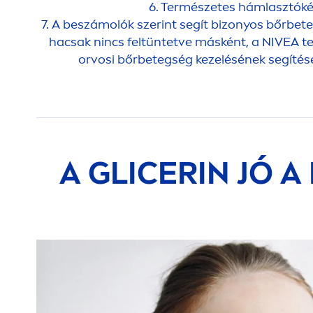
6. Természetes hámlasztóké
7. A beszámolók szerint segít bizonyos bőrbe
hacsak nincs feltüntetve másként, a
NIVEA
te
orvosi bőrbetegség kezelésének segítésér
A GLICERIN JÓ