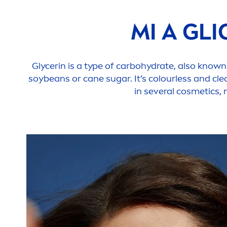
MI A GLI
Glycerin is a type of carbo
hydra
te, also known 
soybeans or cane sugar. It’s colourless and cle
in several cosmetics,