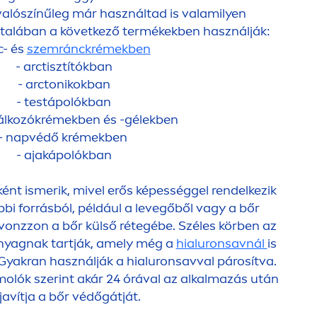
 valószínűleg már használtad is valamilyen
általában a következő termékekben használják:
c- és
szemránckrémekben
- arctisztítókban
- arctonikokban
- testápolókban
álkozókrémekben és -gélekben
- napvédő krémekben
- ajakápolókban
ként ismerik, mivel erős képességgel rendelkezik
bbi forrásból, például a levegőből vagy a bőr
 vonzzon a bőr külső rétegébe. Széles körben az
anyagnak tartják, amely még a
hialuronsavnál
is
 Gyakran használják a hialuronsavval párosítva.
olók szerint akár 24 órával az alkalmazás után
 javítja a bőr védőgátját.