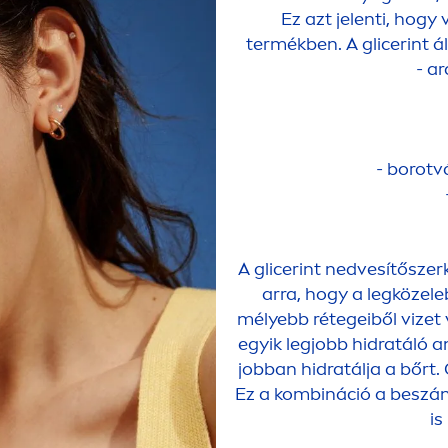
Ez azt jelenti, hogy
termékben. A glicerint 
- ar
- borotv
A glicerint nedvesítőszer
arra, hogy a legközele
mélyebb rétegeiből vizet
egyik legjobb hidratáló 
jobban hidratálja a bőrt.
Ez a kombináció a beszám
is