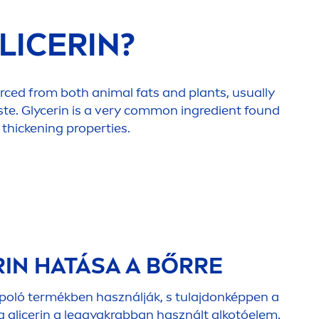
GLICERIN?
rced from both animal fats and plants, usually
aste. Glycerin is a very common ingredient found
 thickening properties.
RIN HATÁSA A BŐRRE
rápoló termékben használják, s tulajdonképpen a
 a glicerin a leggyakrabban használt alkotóelem.