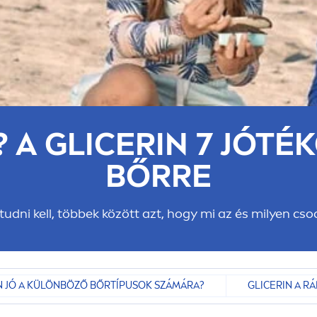
? A GLICERIN 7 JÓT
BŐRRE
 tudni kell, többek között azt, hogy mi az és milyen c
IN JÓ A KÜLÖNBÖZŐ BŐRTÍPUSOK SZÁMÁRA?
GLICERIN A R