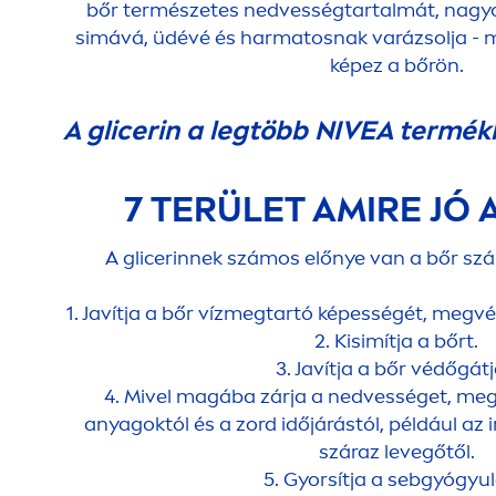
bőr természetes nedvességtartalmát, nagyon 
simává, üdévé és harmatosnak varázsolja - 
képez a bőrön.
A glicerin a legtöbb
NIVEA
termékb
7 TERÜLET AMIRE JÓ 
A glicerinnek számos előnye van a bőr sz
1. Javítja a bőr vízmegtartó képességét, megvé
2. Kisimítja a bőrt.
3. Javítja a bőr védőgátj
4. Mivel magába zárja a nedvességet, megvé
anyagoktól és a zord időjárástól, például az 
száraz levegőtől.
5. Gyorsítja a sebgyógyul