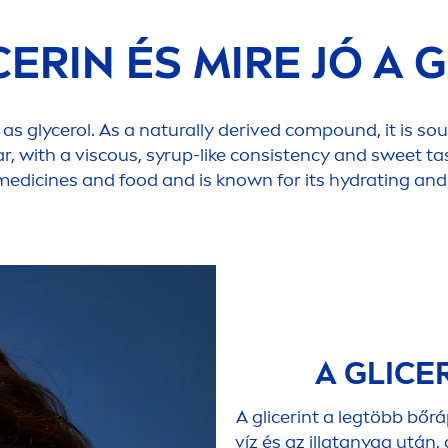
CERIN ÉS MIRE JÓ A 
as glycerol. As a
naturally
derived compound, it is sou
ar, with a viscous, syrup-like consistency and sweet t
 medicines and food and is known for its
hydra
ting and
A GLICE
A glicerint a legtöbb bő
víz és az illatanyag után,