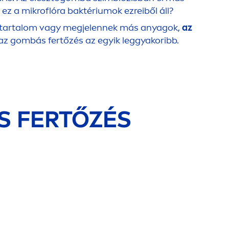
ez a mikroflóra baktériumok ezreiből áll?
áratartalom vagy megjelennek más anyagok,
az
l az gombás fertőzés az egyik leggyakoribb.
S FERTŐZÉS