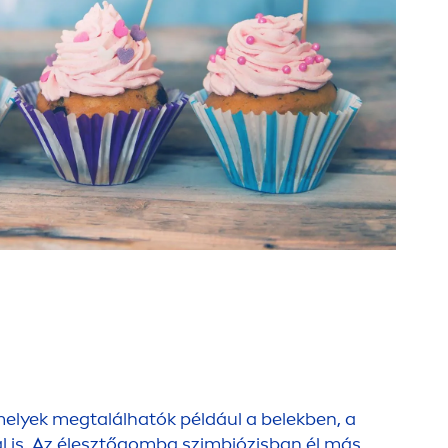
melyek megtalálhatók például a belekben, a
nál is. Az élesztőgomba szimbiózisban él más