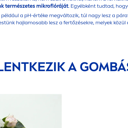
nk természetes mikroflóráját
. Egyébként tudtad, hogy 
 például a pH-értéke megváltozik, túl nagy lesz a p
 testünk hajlamosabb lesz a fertőzésekre, melyek közü
LENTKEZIK A GOMBÁ