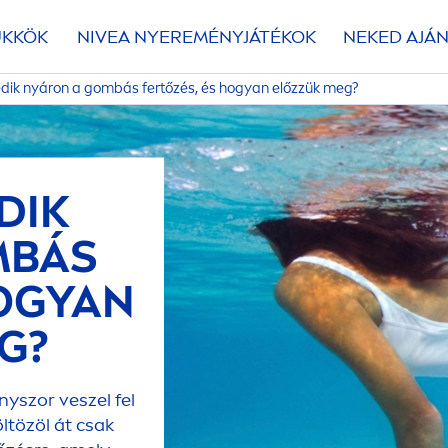
ÜKKÖK
NIVEA
NYEREMÉNYJÁTÉKOK
NEKED AJÁN
kedik nyáron a gombás fertőzés, és hogyan előzzük meg?
DIK
MBÁS
HOGYAN
G?
yszor veszel fel
ltözöl át csak