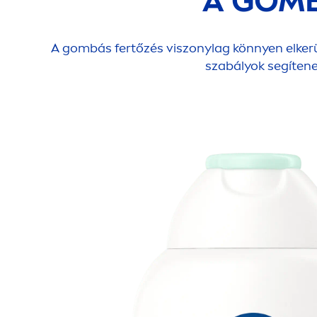
A GOM
A gombás fertőzés viszonylag könnyen elkerü
szabályok segítene