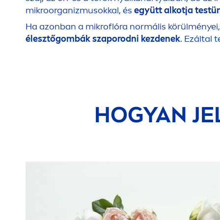
mikroorganizmusokkal, és
együtt alkotja testü
Ha azonban a mikroflóra normális körülményei,
élesztőgombák szaporodni kezdenek
. Ezáltal
HOGYAN JE