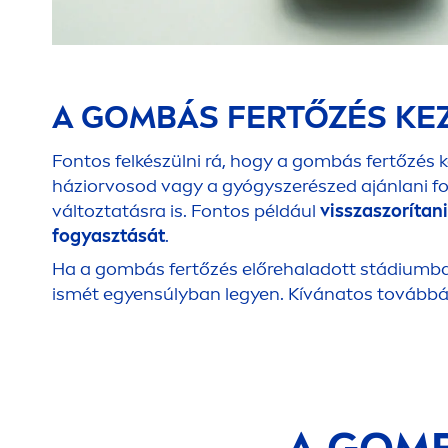
A GOMBÁS FERTŐZÉS KE
Fontos felkészülni rá, hogy a gombás fertőzés 
háziorvosod vagy a gyógyszerészed ajánlani fo
változtatásra is. Fontos például
visszaszorítan
fogyasztását
.
Ha a gombás fertőzés előrehaladott stádiumba
ismét egyensúlyban legyen. Kívánatos tovább