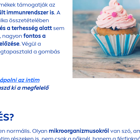
ermékek támogatják az
ült immunrendszer is
. A
lka összetételében
s a terhesség alatt
sem
a, nagyon
fontos a
gelőzése
. Végül a
egtapasztald a gombás
ápolni az intim
szd ki a megfelelő
ÉS?
sen normális. Olyan
mikroorganizmusokról
van szó, a
 intim részeken is, nem csak a nőknél, hanem a férfiak