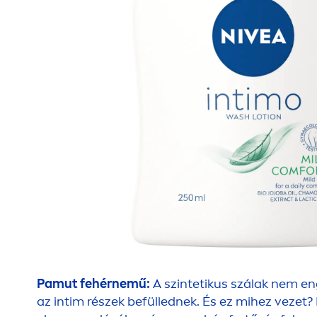
Pamut fehérnemű:
A szintetikus szálak nem eng
az intim részek befüllednek. És ez mihez vezet