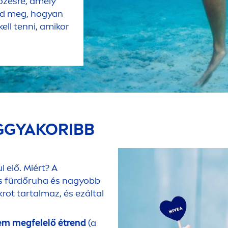
őzésre, amely
dd meg, hogyan
ell tenni, amikor
GGYAKORIBB
 elő. Miért? A
s fürdőruha és nagyobb
rot tartalmaz, és ezáltal
em megfelelő étrend
(a