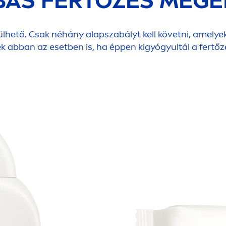
BÁS FERTŐZÉS MEGE
lhető. Csak néhány alapszabályt kell követni, amelyek
k abban az esetben is, ha éppen kigyógyultál a fertőz