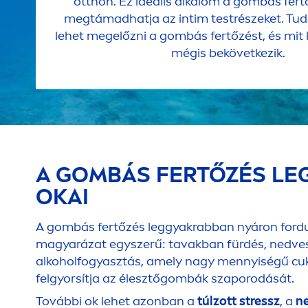
otthon. Ez ideális alkalom a gombás fert
megtámadhatja az intim testrészeket. Tu
lehet megelőzni a gombás fertőzést, és mit k
mégis bekövetkezik.
A GOMBÁS FERTŐZÉS LE
OKAI
A gombás fertőzés leggyakrabban nyáron fordul
magyarázat egyszerű: tavakban fürdés, nedve
alkoholfogyasztás, amely nagy
men
nyiségű cuk
felgyorsítja az élesztőgombák szaporodását.
További ok lehet azonban a
túlzott
stress
z
, a
n