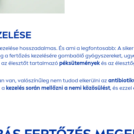
ZELÉSE
kezelése hosszadalmas. És ami a legfontosabb: A sike
g a fertőzés kezelésére gombaölő gyógyszereket, ugy
i
az élesztőt tartalmazó
péksütemények
és az élesz
n van, valószínűleg nem tudod elkerülni az
antibiot
á a
kezelés során mellőzni a nemi közösülést
, és ezze