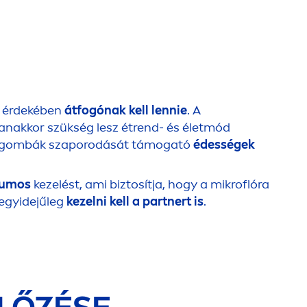
r érdekében
átfogónak kell lennie
. A
anakkor szükség lesz étrend- és életmód
tőgombák szaporodását támogató
édességek
ikumos
kezelést, ami biztosítja, hogy a mikroflóra
l egyidejűleg
kezelni kell a partnert is
.