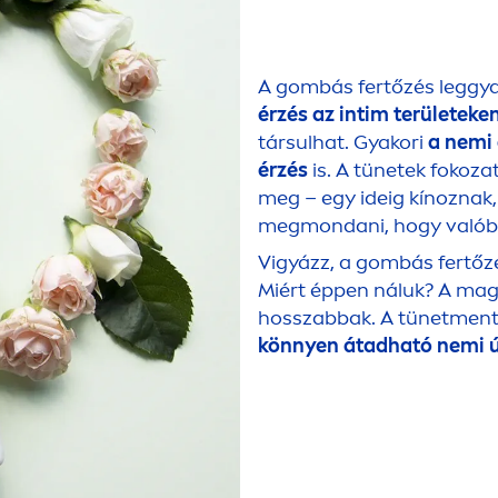
A gombás fertőzés leggy
érzés az intim területeke
társulhat. Gyakori
a nemi 
érzés
is. A tünetek fokoz
meg – egy ideig kínoznak,
megmondani, hogy valób
Vigyázz, a gombás fertő
Miért éppen náluk? A mag
hosszabbak. A tünet
men
könnyen átadható nemi 