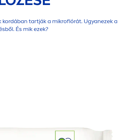
LŐZÉSE
 kordában tartják a mikroflórát. Ugyanezek a
ésből. És mik ezek?