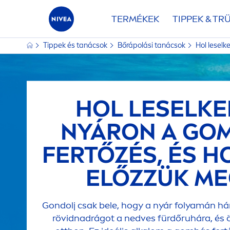
TERMÉKEK
TIPPEK & TR
Tippek és tanácsok
Bőrápolási tanácsok
Hol lesel
HOL LESELKE
NYÁRON A GO
FERTŐZÉS, ÉS 
ELŐZZÜK ME
Gondolj csak bele, hogy a nyár folyamán hán
rövidnadrágot a nedves fürdőruhára, és ö