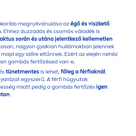
akoribb megnyilvánulása az
égő és viszkető
n
. Ehhez duzzadás és csomós váladék is
aktus során és utána jelentkező kellemetlen
atosan, nagyon gyakran hullámokban jelennek
 majd egy időre eltűnnek. Ezért az elején nehéz
an gombás fertőzésed van-e.
zés
tünet
men
tes
is lehet,
főleg a férfiaknál
.
yarázat egyszerű. A férfi húgyutak
tesség miatt pedig a gombás fertőzés
igen
úton
.