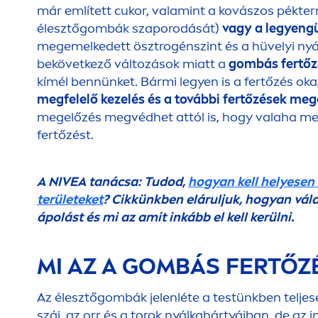
már említett cukor, valamint a kovászos pékt
élesztőgombák szaporodását)
vagy a legyeng
megemelkedett ösztrogénszint és a hüvelyi nyá
bekövetkező változások miatt a
gombás fertőzé
kímél bennünket. Bármi legyen is a fertőzés ok
megfelelő kezelés és a további fertőzések me
megelőzés megvédhet attól is, hogy valaha m
fertőzést.
A
NIVEA
tanácsa: Tudod,
hogyan kell helyesen 
területeket
? Cikkünkben eláruljuk, hogyan vála
ápolást és mi az amit inkább el kell kerülni.
MI AZ A GOMBÁS FERTŐZ
Az élesztőgombák jelenléte a testünkben telje
száj, az orr és a torok nyálkahártyáiban, de az