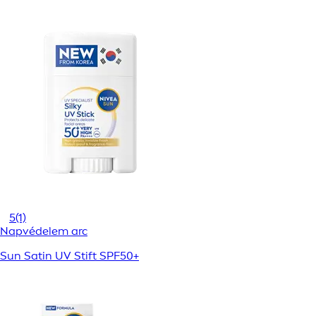
5
(1)
Napvédelem arc
Sun Satin UV Stift SPF50+