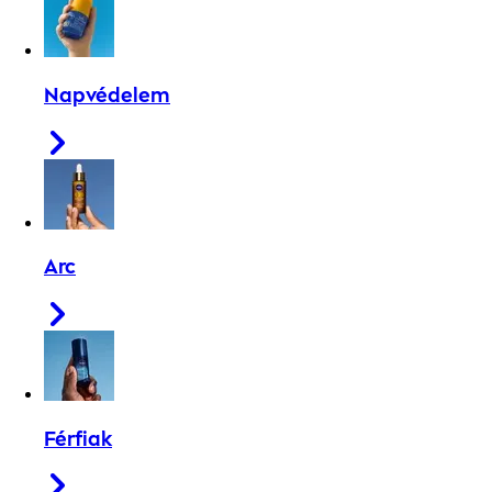
Napvédelem
Arc
Férfiak