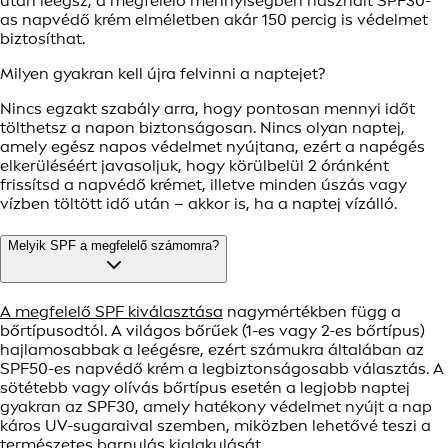
után leégsz, a megfelelő mennyiségben használt SPF30-
as napvédő krém elméletben akár 150 percig is védelmet
biztosíthat.
Milyen gyakran kell újra felvinni a naptejet?
Nincs egzakt szabály arra, hogy pontosan mennyi időt
tölthetsz a napon biztonságosan. Nincs olyan naptej,
amely egész napos védelmet nyújtana, ezért a napégés
elkerüléséért javasoljuk, hogy körülbelül 2 óránként
frissítsd a napvédő krémet, illetve minden úszás vagy
vízben töltött idő után – akkor is, ha a naptej vízálló.
Melyik SPF a megfelelő számomra?
A megfelelő SPF kiválasztása
nagymértékben függ a
bőrtípusodtól. A világos bőrűek (1-es vagy 2-es bőrtípus)
hajlamosabbak a leégésre, ezért számukra általában az
SPF50-es napvédő krém a legbiztonságosabb választás. A
sötétebb vagy olívás bőrtípus esetén a legjobb naptej
gyakran az SPF30, amely hatékony védelmet nyújt a nap
káros UV-sugaraival szemben, miközben lehetővé teszi a
természetes barnulás kialakulását.