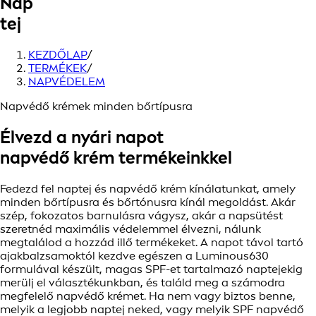
Nap
tej
KEZDŐLAP
/
TERMÉKEK
/
NAPVÉDELEM
Napvédő krémek minden bőrtípusra
Élvezd a nyári napot
napvédő krém termékeinkkel
Fedezd fel naptej és napvédő krém kínálatunkat, amely
minden bőrtípusra és bőrtónusra kínál megoldást. Akár
szép, fokozatos barnulásra vágysz, akár a napsütést
szeretnéd maximális védelemmel élvezni, nálunk
megtalálod a hozzád illő termékeket. A napot távol tartó
ajakbalzsamoktól kezdve egészen a Luminous630
formulával készült, magas SPF-et tartalmazó naptejekig
merülj el választékunkban, és találd meg a számodra
megfelelő napvédő krémet. Ha nem vagy biztos benne,
melyik a legjobb naptej neked, vagy melyik SPF napvédő