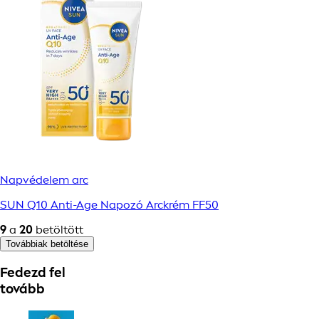
Napvédelem arc
SUN Q10 Anti-Age Napozó Arckrém FF50
9
a
20
betöltött
Továbbiak betöltése
Fedezd fel
tovább