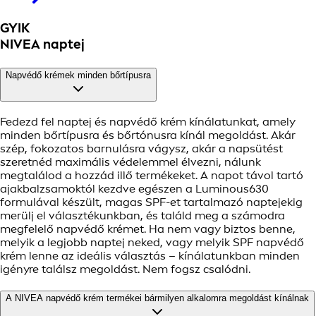
GYIK
NIVEA naptej
Napvédő krémek minden bőrtípusra
Fedezd fel naptej és napvédő krém kínálatunkat, amely
minden bőrtípusra és bőrtónusra kínál megoldást. Akár
szép, fokozatos barnulásra vágysz, akár a napsütést
szeretnéd maximális védelemmel élvezni, nálunk
megtalálod a hozzád illő termékeket. A napot távol tartó
ajakbalzsamoktól kezdve egészen a Luminous630
formulával készült, magas SPF-et tartalmazó naptejekig
merülj el választékunkban, és találd meg a számodra
megfelelő napvédő krémet. Ha nem vagy biztos benne,
melyik a legjobb naptej neked, vagy melyik SPF napvédő
krém lenne az ideális választás – kínálatunkban minden
igényre találsz megoldást. Nem fogsz csalódni.
A NIVEA napvédő krém termékei bármilyen alkalomra megoldást kínálnak