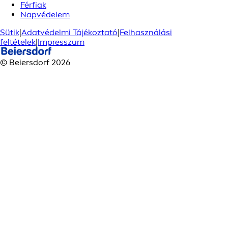
Férfiak
Napvédelem
Sütik
|
Adatvédelmi Tájékoztató
|
Felhasználási
feltételek
|
Impresszum
© Beiersdorf 2026