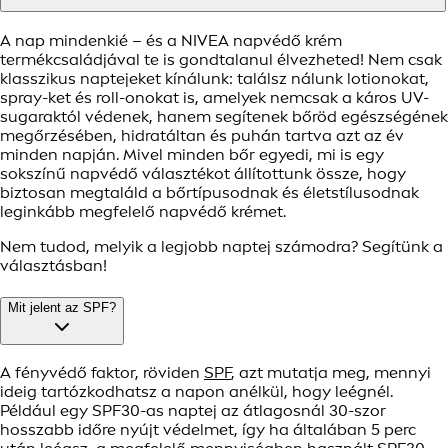
A nap mindenkié – és a NIVEA napvédő krém
termékcsaládjával te is gondtalanul élvezheted! Nem csak
klasszikus naptejeket kínálunk: találsz nálunk lotionokat,
spray-ket és roll-onokat is, amelyek nemcsak a káros UV-
sugaraktól védenek, hanem segítenek bőröd egészségének
megőrzésében, hidratáltan és puhán tartva azt az év
minden napján. Mivel minden bőr egyedi, mi is egy
sokszínű napvédő választékot állítottunk össze, hogy
biztosan megtaláld a bőrtípusodnak és életstílusodnak
leginkább megfelelő napvédő krémet.
Nem tudod, melyik a legjobb naptej számodra? Segítünk a
választásban!
Mit jelent az SPF?
A fényvédő faktor, röviden
SPF
, azt mutatja meg, mennyi
ideig tartózkodhatsz a napon anélkül, hogy leégnél.
Például egy SPF30-as naptej az átlagosnál 30-szor
hosszabb időre nyújt védelmet, így ha általában 5 perc