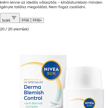
krém lenne az ideális választás – kínálatunkban minden
igényre találsz megoldást. Nem fogsz csalódni.
Szűrő
FF50
FF50+
20 / 20 elem(ek)