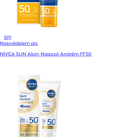
5
(1)
Napvédelem arc
NIVEA SUN Alpin Napozó Arckrém FF50