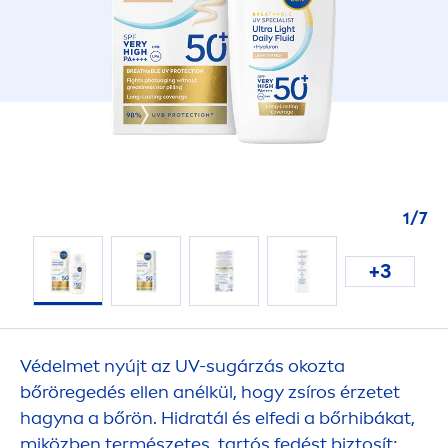
1
/
7
+3
Védelmet nyújt az UV-sugárzás okozta
bőröregedés ellen anélkül, hogy zsíros érzetet
hagyna a bőrön. Hidratál és elfedi a bőrhibákat,
miközben természetes, tartós fedést biztosít: