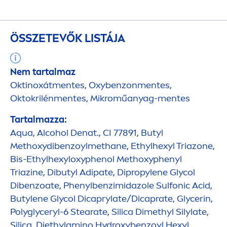
ÖSSZETEVŐK LISTÁJA
Nem tartalmaz
Oktinoxát
men
tes, Oxybenzon
men
tes,
Oktokrilén
men
tes, Mikroműanyag-
men
tes
Tartalmazza:
Aqua
, Alcohol Denat., CI 77891, Butyl
Methoxydibenzoylmethane, Ethylhexyl Triazone,
Bis-Ethylhexyloxyphenol Methoxyphenyl
Triazine, Dibutyl Adipate, Dipropylene Glycol
Dibenzoate, Phenylbenzimidazole Sulfonic Acid,
Butylene Glycol Dicaprylate/Dicaprate, Glycerin,
Polyglyceryl-6 Stearate, Silica Dimethyl Silylate,
Silica, Diethylamino
Hydro
xybenzoyl Hexyl