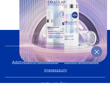
ÉRTÉKELÉS ÍRÁSA
KÖVESS MINKET
FONTOS INFORMÁCIÓ
Adatvédelmi Tájékoztató
Cookie-beállítások
impresszum
NIVEA
VILÁGA
TÖRTÉNELEM
Karrier a Beiersdorfnál
REGISZTRÁCIÓ
A Te bőröd. A Mi bolygónk. Törődünk velük.