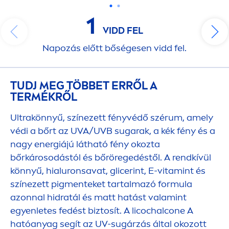
1
VIDD FEL
Napozás előtt bőségesen vidd fel.
TUDJ MEG TÖBBET ERRŐL A
TERMÉKRŐL
Ultrakönnyű, színezett fényvédő szérum, amely
védi a bőrt az UVA/UVB sugarak, a kék fény és a
nagy energiájú látható fény okozta
bőrkárosodástól és bőröregedéstől. A rendkívül
könnyű, hialuronsavat, glicerint, E-
vitamin
t és
színezett pig
men
teket tartalmazó formula
azonnal hidratál és matt hatást valamint
egyenletes fedést biztosít. A licochalcone A
hatóanyag segít az UV-sugárzás által okozott