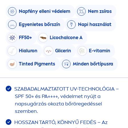
Napfény elleni védelem
Nem zsíros
Egyenletes bőrszín
Napi használat
FF50+
Licochalcone A
Hialuron
Glicerin
E-
vitamin
Tinted Pig
men
ts
Minden bőrtípusra
SZABADALMAZTATOTT UV-TECHNOLÓGIA –
SPF 50+ és PA++++, védelmet nyújt a
napsugárzás okozta bőröregedéssel
szemben.
HOSSZAN TARTÓ, KÖNNYŰ FEDÉS – Az