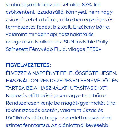
szabadgyökök képződését akár 87%-kal
csökkenteni. Izzadásálló, könnyed, nem hagy
zsíros érzetet a bőrön, miközben egységes és
természetes fedést biztosít. Érzékeny bőrre,
valamint mindennapi használatra és
rétegezésre is alkalmas:
SUN
Invisible Daily
Színezett Fényvédő Fluid, világos FF50+
FIGYELMEZTETÉS:
ÉLVEZZE A NAPFÉNYT FELELŐSSÉGTELJESEN,
HASZNÁLJON RENDSZERESEN FÉNYVÉDŐT ÉS
TARTSA BE A HASZNÁLATI UTASÍTÁSOKAT!
Napozás előtt bőségesen vigye fel a bőrre.
Rendszeresen kenje be magát/gyermekét újra,
főként izzadás esetén, valamint úszás és
törölközés után, hogy az eredeti napvédelmi
szintet fenntartsa. Az ajánlottnál kevesebb