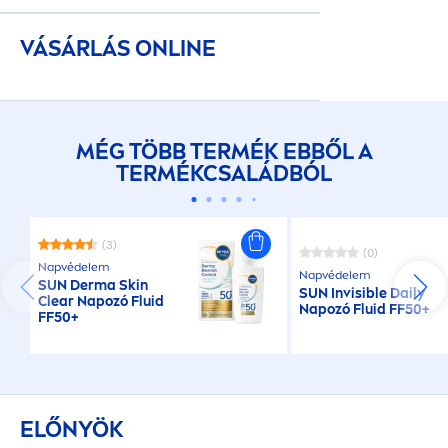
VÁSÁRLÁS ONLINE
MÉG TÖBB TERMÉK EBBŐL A
TERMÉKCSALÁDBÓL
(3)
(0)
Napvédelem
Napvédelem
SUN
Derma
Skin
SUN
Invisible Daily
Clear Napozó Fluid
Napozó Fluid FF50+
FF50+
ELŐNYÖK