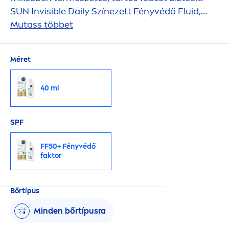
SUN
Invisible Daily Színezett Fényvédő Fluid,
világos FF50+
Mutass többet
Méret
40 ml
SPF
FF50+ Fényvédő
faktor
Bőrtípus
Minden bőrtípusra