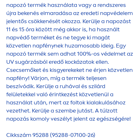
napozó termék használata vagy a rendszeres
újra bekenés elmaradása az eredeti napvédelem
jelentős csökkenését okozza. Kerülje a napozást
11 és 15 óra között még akkor is, ha használt
napvédő terméket és ne tegye ki magát
közvetlen napfénynek huzamosabb ideig. Egy
napozó termék sem adhat 100%-os védelmet az
UV sugárzásból eredő kockázatok ellen.
Csecsemőket és kisgyerekeket ne érjen közvetlen
napfény! Várjon, míg a termék teljesen
beszívódik. Kerülje a ruhával és szilárd
felületekkel való érintkezést közvetlenül a
használat után, mert az foltok kialakulásához
vezethet. Kerülje a szembe jutást. A túlzott
napozás komoly veszélyt jelent az egészségére!
Cikkszám 95288 (95288-07100-26)