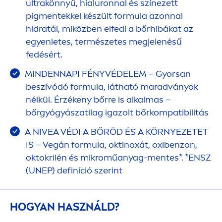
ultrakönnyű, hialuronnal és színezett
pig
men
tekkel készült formula azonnal
hidratál, miközben elfedi a bőrhibákat az
egyenletes, természetes megjelenésű
fedésért.
MINDENNAPI FÉNYVÉDELEM – Gyorsan
beszívódó formula, látható maradványok
nélkül. Érzékeny bőrre is alkalmas –
bőrgyógyászatilag igazolt bőrkompatibilitás
A
NIVEA
VÉDI A BŐRÖD ÉS A KÖRNYEZETET
IS – Vegán formula, oktinoxát, oxibenzon,
oktokrilén és mikroműanyag-
men
tes*. *ENSZ
(UNEP) definíció szerint
HOGYAN HASZNÁLD?