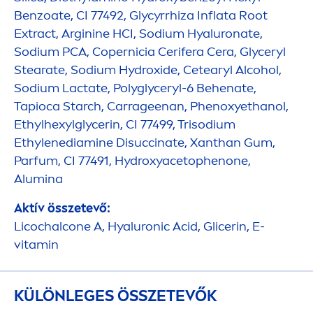
Benzoate, CI 77492, Glycyrrhiza Inflata Root
Extract, Arginine HCI, Sodium
Hyaluron
ate,
Sodium PCA, Copernicia Cerifera Cera, Glyceryl
Stearate, Sodium
Hydro
xide, Cetearyl Alcohol,
Sodium Lactate, Polyglyceryl-6 Behenate,
Tapioca Starch, Carrageenan, Phenoxyethanol,
Ethylhexylglycerin, CI 77499, Trisodium
Ethylenediamine Disuccinate, Xanthan Gum,
Parfum, CI 77491,
Hydro
xyacetophenone,
Alumina
Aktív összetevő:
Licochalcone A,
Hyaluron
ic Acid, Glicerin, E-
vitamin
KÜLÖNLEGES ÖSSZETEVŐK