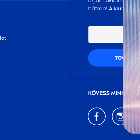
izgalmakkal és megle
bátran! A klubtagsá
lat
TOVÁBB
KÖVESS MINKET