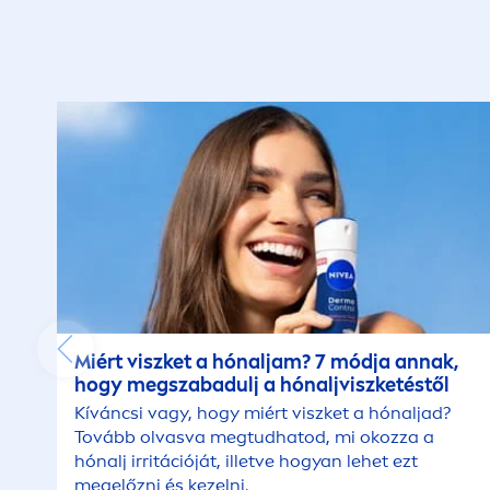
Miért viszket a hónaljam? 7 módja annak,
hogy megszabadulj a hónaljviszketéstől
Kíváncsi vagy, hogy miért viszket a hónaljad?
Tovább olvasva megtudhatod, mi okozza a
hónalj irritációját, illetve hogyan lehet ezt
megelőzni és kezelni.