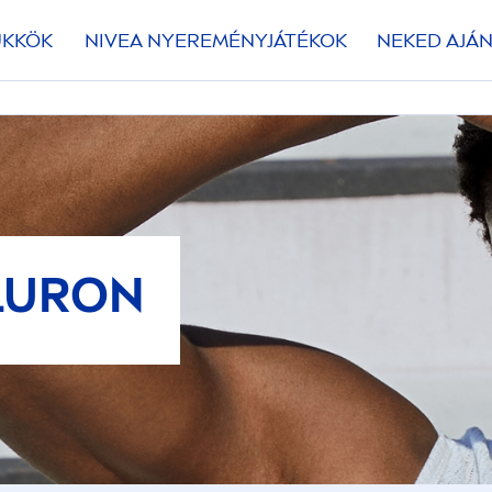
ÜKKÖK
NIVEA
NYEREMÉNYJÁTÉKOK
NEKED AJÁN
LURON