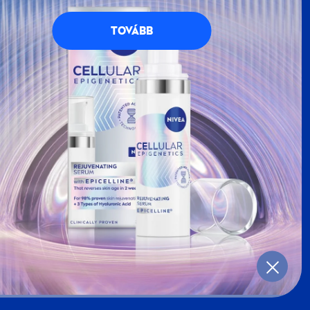
petésekkel teli, kék-fehér világának. Regisztrálj
g számos előnnyel jár.
TOVÁBB