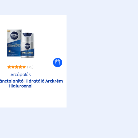
(75)
Arcápolás
ánctalanító Hidratáló Arckrém
Hialuronnal