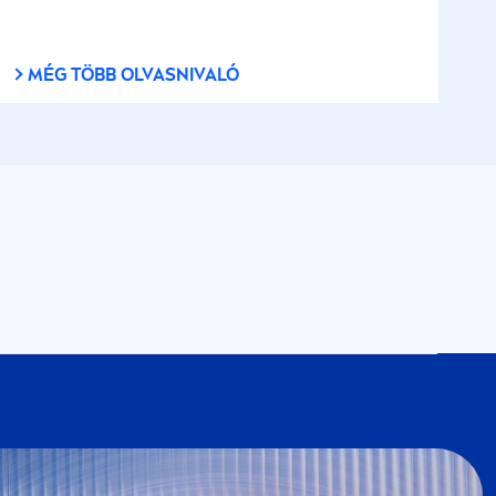
MÉG TÖBB OLVASNIVALÓ
VEA
Klubba, részese lehetsz a
NIVEA