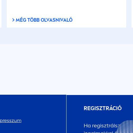
MÉG TÖBB OLVASNIVALÓ
REGISZTRÁCIÓ
presszum
Ha regisztrálsz a
NI