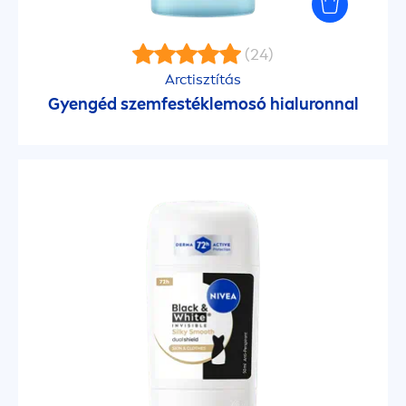
Mikroműanyag-mentes
(24)
Arctisztítás
Oktinoxátmentes
Gyengéd szemfestéklemosó hialuronnal
Oktokrilénmentes
Oxybenzonmentes
Parabén
Szappanmentes
Szilikonmentes