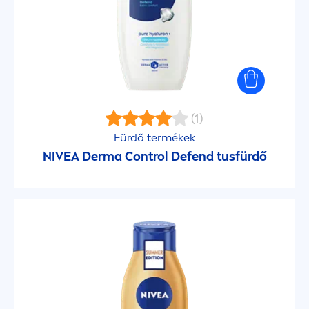
Hydro Care
Intense Bronze
Intimo
(1)
Fürdő termékek
Kids Sun Protection
NIVEA
Derma Control Defend tusfürdő
Limited edition
Luminous630
Make-up Expert