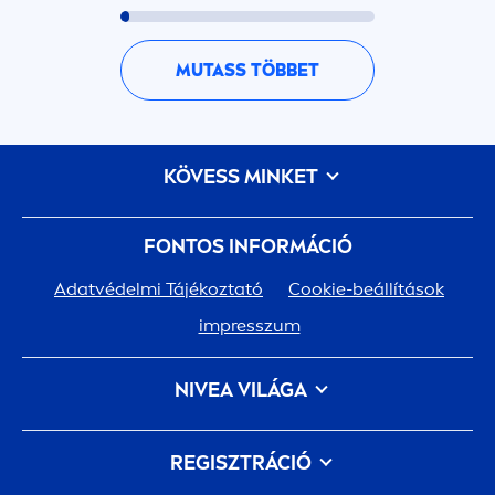
MUTASS TÖBBET
KÖVESS MINKET
FONTOS INFORMÁCIÓ
Adatvédelmi Tájékoztató
Cookie-beállítások
impresszum
NIVEA
VILÁGA
TÖRTÉNELEM
Karrier a Beiersdorfnál
REGISZTRÁCIÓ
A Te bőröd. A Mi bolygónk. Törődünk velük.