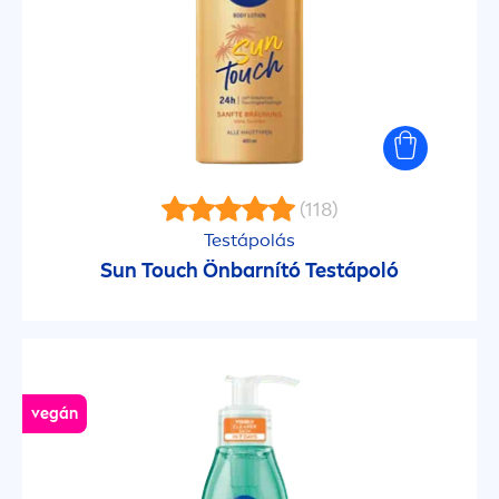
MEN Anti-Age Hyaluron
Men Sensitive
Micellar
Mild
(118)
Testápolás
Naturally Good
Sun
Touch Önbarnító Testápoló
Oil in Creme
Original Care
vegán
Originals