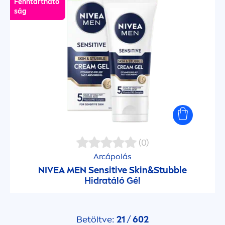
Fenntartható
ság
(0)
Arcápolás
NIVEA
MEN
Sensitive
Skin
&Stubble
Hidratáló Gél
Betöltve:
21
/
602