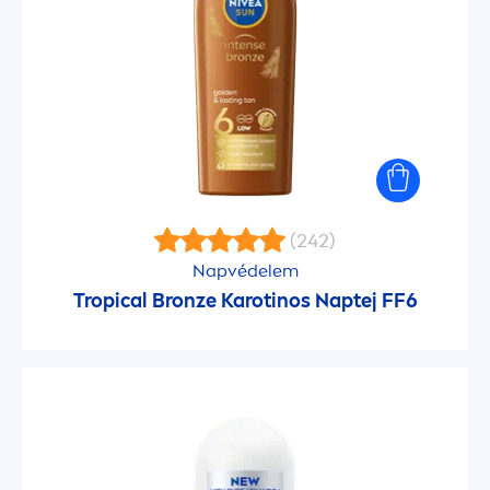
Q10 Energy
Q10plus
Q10plus
(242)
Repair & Care
Napvédelem
Tropical
Bronze
Karotinos Naptej FF6
Rose Touch
Sensitive
Sensitive Protect