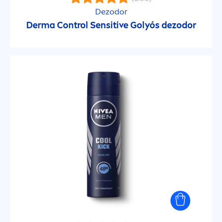
Durva tapintású bőr
Dezodor
Derma Control
Sensitive
Golyós dezodor
Érett bőr
Érzékeny bőrre
Érzékeny fejbőr
Érzékeny gyerek bőr
Fakó & fáradt bőr
Gyerek bőr
Kényes bőr