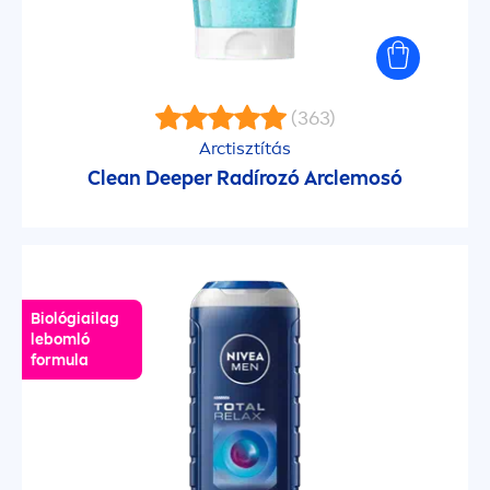
Care & Colour
Care & Roses
(363)
CELLular Anti-Age
Arctisztítás
Clean
Deep
er Radírozó Arclemosó
Cellular Expert Filler
Cellular Expert Filler
Biológiailag
Cellular Expert Lift
lebomló
formula
Cool Kick
Creme Care