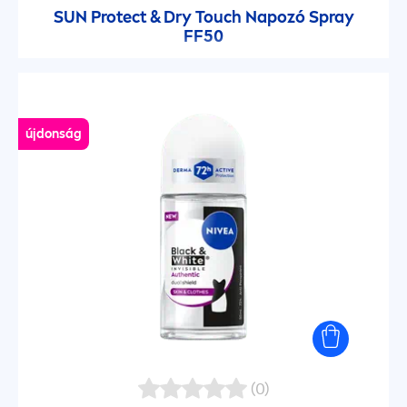
SUN
Protect
& Dry Touch Napozó Spray
Hajápolás
FF50
Hajformázás
Intim ápolás
újdonság
Kézápoló
Napvédelem
Napvédelem
Napvédelem
(0)
Napvédelem arc