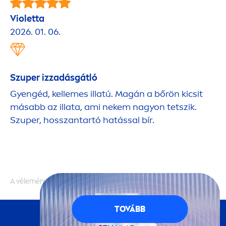
Violetta
2026. 01. 06.
Szuper izzadásgátló
Gyengéd, kellemes illatú. Magán a bőrön kicsit
másabb az illata, ami nekem nagyon tetszik.
Szuper, hosszantartó hatással bír.
A vélemények hitelességét nem ellenőrizzük
TOVÁBB
KÖVESS MINKET