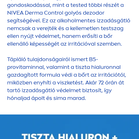
gondoskodással, mint a tested többi részét a
NIVEA
Derma Control golyós dezodor
segítségével. Ez az alkohol
men
tes izzadásgátló
nemcsak a verejték és a kellemetlen testszag
ellen nyújt védelmet, hanem erősíti a bőr
ellenálló képességét az irritációval szemben.
Tápláló tulajdonságairól ismert B5-
pro
vitamin
nal, valamint a tiszta hialuronnal
gazdagított formula védi a bőrt az irritációtól,
miközben enyhíti a viszketést. Akár 72 órán át
tartó izzadásgátló védelmet biztosít, így
hónaljad ápolt és sima marad.