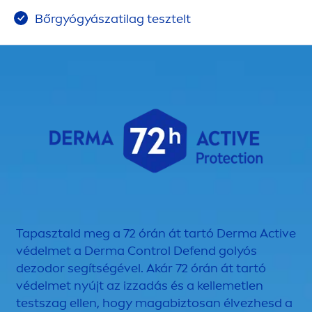
Bőrgyógyászatilag tesztelt
Tapasztald meg a 72 órán át tartó Derma
Active
védelmet a Derma Control Defend golyós
dezodor segítségével. Akár 72 órán át tartó
védelmet nyújt az izzadás és a kellemetlen
testszag ellen, hogy magabiztosan élvezhesd a