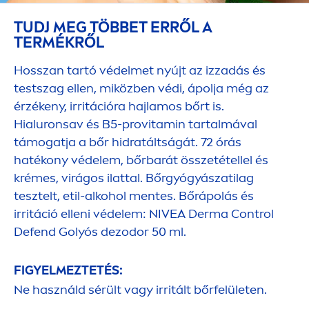
TUDJ MEG TÖBBET ERRŐL A
TERMÉKRŐL
Hosszan tartó védelmet nyújt az izzadás és
testszag ellen, miközben védi, ápolja még az
érzékeny, irritációra hajlamos bőrt is.
Hialuronsav és B5-pro
vitamin
tartalmával
támogatja a bőr hidratáltságát. 72 órás
hatékony védelem, bőrbarát összetétellel és
krémes, virágos ilattal. Bőrgyógyászatilag
tesztelt, etil-alkohol
men
tes. Bőrápolás és
irritáció elleni védelem:
NIVEA
Derma Control
Defend Golyós dezodor 50 ml.
FIGYELMEZTETÉS:
Ne használd sérült vagy irritált bőrfelületen.