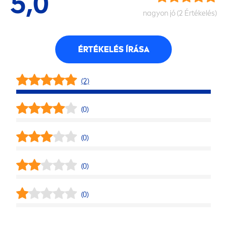
5,0
nagyon jó (2 Értékelés)
ÉRTÉKELÉS ÍRÁSA
(2)
(0)
(0)
(0)
(0)