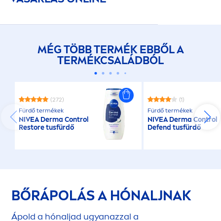
MÉG TÖBB TERMÉK EBBŐL A
TERMÉKCSALÁDBÓL
(272)
(1)
Fürdő termékek
Fürdő termékek
NIVEA
Derma Control
NIVEA
Derma Control
Restore tusfürdő
Defend tusfürdő
BŐRÁPOLÁS A HÓNALJNAK
Ápold a hónaljad ugyanazzal a