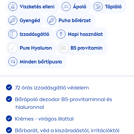
Viszketés elleni
Ápoló
Tápláló
Gyengéd
Puha bőrérzet
Izzadásgátló
Napi használat
Pure
Hyaluron
B5 pro
vitamin
Minden bőrtípusra
72 órás izzadásgátló védelem
Bőrápoló dezodor B5-pro
vitamin
nal és
hialuronnal
Krémes - virágos illattal
Bőrbarát, véd a kiszáradástól, irritációktól