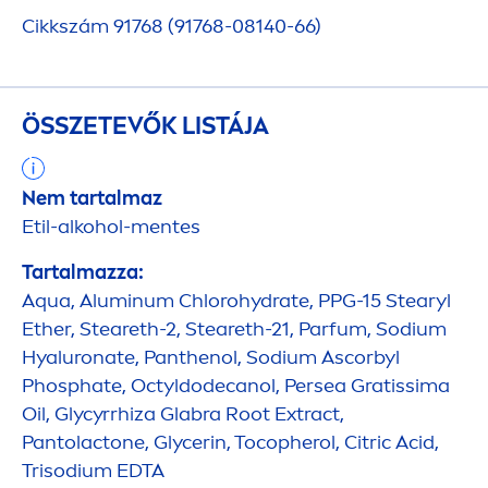
Cikkszám 91768 (91768-08140-66)
ÖSSZETEVŐK LISTÁJA
Nem tartalmaz
Etil-alkohol-
men
tes
Tartalmazza:
Aqua
, Aluminum Chloro
hydra
te, PPG-15 Stearyl
Ether, Steareth-2, Steareth-21, Parfum, Sodium
Hyaluron
ate, Panthenol, Sodium Ascorbyl
Phosphate, Octyldodecanol, Persea Gratissima
Oil, Glycyrrhiza Glabra Root Extract,
Pantolactone, Glycerin, Tocopherol, Citric Acid,
Trisodium EDTA