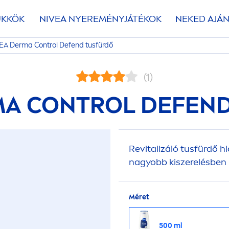
ÜKKÖK
NIVEA
NYEREMÉNYJÁTÉKOK
NEKED AJÁN
EA
Derma Control Defend tusfürdő
(1)
A CONTROL DEFEN
Re
vital
izáló tusfürdő hi
nagyobb kiszerelésben 
Méret
500 ml