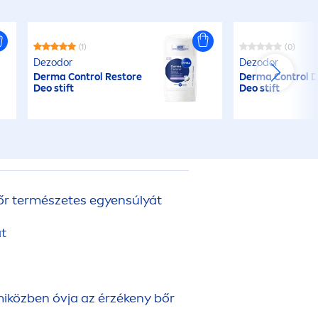
(1)
(0)
Dezodor
Dezodor
Derma Control Restore
Derma Control 
Deo stift
Deo stift
őr természetes egyensúlyát
at
miközben óvja az érzékeny bőr