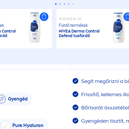
(0)
ek
Fürdő termékek
 Control
NIVEA
Derma Control
ürdő
Defend tusfürdő
Segít megőrizni a b
Frissítő, kellemes ill
Gyengéd
Bőrbarát összetétel
Gyengéden tisztít, 
Pure
Hyaluron