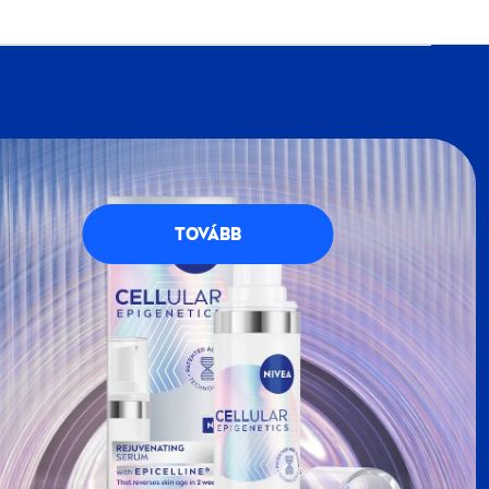
VEA
Klubba, részese lehetsz a
NIVEA
petésekkel teli, kék-fehér világának. Regisztrálj
g számos előnnyel jár.
TOVÁBB