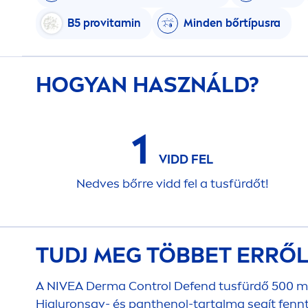
B5 pro
vitamin
Minden bőrtípusra
HOGYAN HASZNÁLD?
1
VIDD FEL
Nedves bőrre vidd fel a tusfürdőt!
TUDJ MEG TÖBBET ERRŐ
A
NIVEA
Derma Control Defend tusfürdő 500 ml-
Hialuronsav- és panthenol-tartalma segít fennta