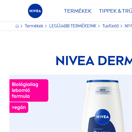
TERMÉKEK
TIPPEK & TR
Termékek
LEGÚJABB TERMÉKEINK
Tusfürdő
NIV
NIVEA
DERM
Biológiailag
Biológiailag
lebomló
lebomló
formula
formula
vegán
vegán