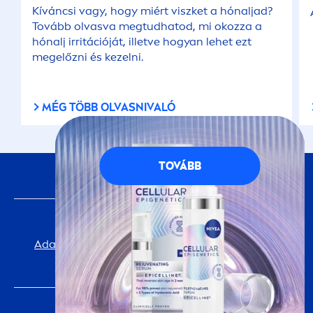
Kíváncsi vagy, hogy miért viszket a hónaljad?
Tovább olvasva megtudhatod, mi okozza a
hónalj irritációját, illetve hogyan lehet ezt
megelőzni és kezelni.
MÉG TÖBB OLVASNIVALÓ
TOVÁBB
KÖVESS MINKET
FONTOS INFORMÁCIÓ
Adatvédelmi Tájékoztató
Cookie-beállítások
impresszum
NIVEA
VILÁGA