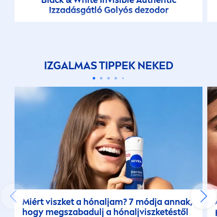
Black
&
White
Invisible Authentic
Izzadásgátló Golyós dezodor
IZGALMAS TIPPEK NEKED
Miért viszket a hónaljam? 7 módja annak,
hogy megszabadulj a hónaljviszketéstől