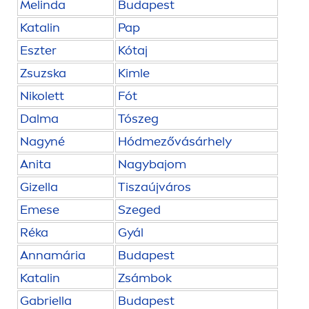
Melinda
Budapest
Katalin
Pap
Eszter
Kótaj
Zsuzska
Kimle
Nikolett
Fót
Dalma
Tószeg
Nagyné
Hódmezővásárhely
Anita
Nagybajom
Gizella
Tiszaújváros
Emese
Szeged
Réka
Gyál
Annamária
Budapest
Katalin
Zsámbok
Gabriella
Budapest