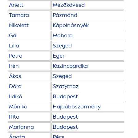
Anett
Mezőkövesd
Tamara
Pázmánd
Nikolett
Kápolnásnyék
Gál
Mohora
Lilla
Szeged
Petra
Eger
Irén
Kazincbarcika
Ákos
Szeged
Dóra
Szatymaz
Ildikó
Budapest
Mónika
Hajdúböszörmény
Rita
Budapest
Marianna
Budapest
Ágota
Pécs