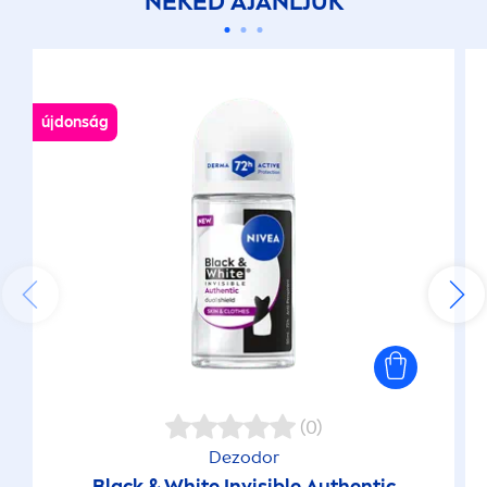
NEKED AJÁNLJUK
újdonság
(0)
Dezodor