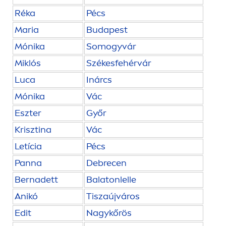
Réka
Pécs
Maria
Budapest
Mónika
Somogyvár
Miklós
Székesfehérvár
Luca
Inárcs
Mónika
Vác
Eszter
Győr
Krisztina
Vác
Letícia
Pécs
Panna
Debrecen
Bernadett
Balatonlelle
Anikó
Tiszaújváros
Edit
Nagykőrös