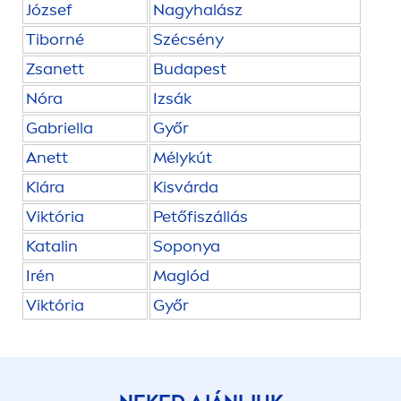
József
Nagyhalász
Tiborné
Szécsény
Zsanett
Budapest
Nóra
Izsák
Gabriella
Győr
Anett
Mélykút
Klára
Kisvárda
Viktória
Petőfiszállás
Katalin
Soponya
Irén
Maglód
Viktória
Győr