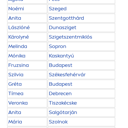
Noémi
Szeged
Anita
Szentgotthárd
Lászlóné
Dunasziget
Károlyné
Szigetszentmiklós
Melinda
Sopron
Mónika
Kaskantyú
Fruzsina
Budapest
Szilvia
Székesfehérvár
Gréta
Budapest
Tímea
Debrecen
Veronka
Tiszakécske
Anita
Salgótarján
Mária
Szolnok