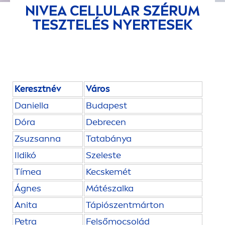
NIVEA
CELLULAR
SZÉRUM
TESZTELÉS NYERTESEK
Keresztnév
Város
Daniella
Budapest
Dóra
Debrecen
Zsuzsanna
Tatabánya
Ildikó
Szeleste
Tímea
Kecskemét
Ágnes
Mátészalka
Anita
Tápiószentmárton
Petra
Felsőmocsolád