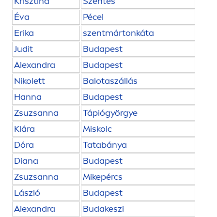
Krisztina
Szentes
Éva
Pécel
Erika
szentmártonkáta
Judit
Budapest
Alexandra
Budapest
Nikolett
Balotaszállás
Hanna
Budapest
Zsuzsanna
Tápiógyörgye
Klára
Miskolc
Dóra
Tatabánya
Diana
Budapest
Zsuzsanna
Mikepércs
László
Budapest
Alexandra
Budakeszi