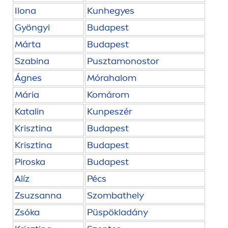
Ilona
Kunhegyes
Gyöngyi
Budapest
Márta
Budapest
Szabina
Pusztamonostor
Ágnes
Mórahalom
Mária
Komárom
Katalin
Kunpeszér
Krisztina
Budapest
Krisztina
Budapest
Piroska
Budapest
Alíz
Pécs
Zsuzsanna
Szombathely
Zsóka
Püspökladány