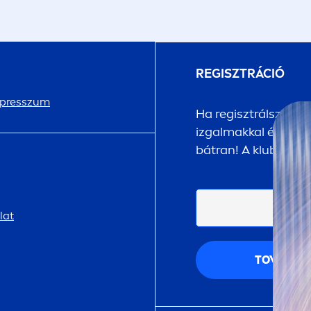
REGISZTRÁCIÓ
presszum
Ha regisztrálsz a
NI
izgalmakkal és megle
bátran! A klubtagsá
lat
TOVÁBB