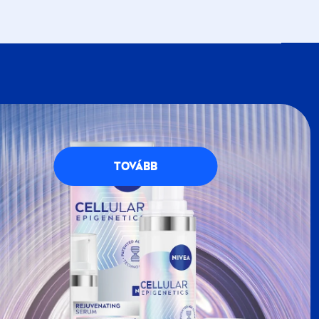
VEA
Klubba, részese lehetsz a
NIVEA
petésekkel teli, kék-fehér világának. Regisztrálj
g számos előnnyel jár.
TOVÁBB