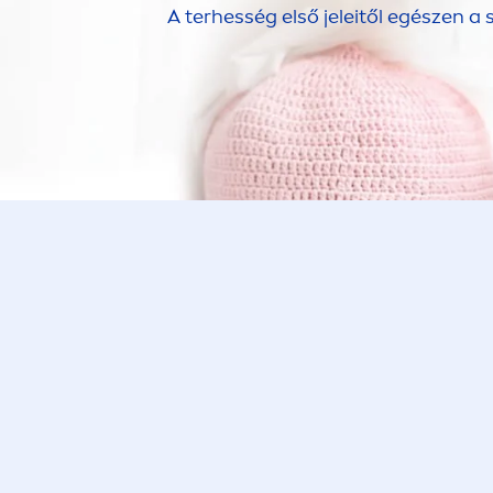
A terhesség első jeleitől egészen a s