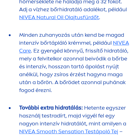
hőmérséklete ne haladja meg a 32 fokot.
Adj a vízhez bőrhidratáló adalékot, például
NIVEA
Natural
Oil Olajtusfürdőt
.
Minden zuhanyozás után kend be magad
intenzív bőrtápláló krémmel, például
NIVEA
Care
. Ez gyengéd könnyű, frissítő hidratáló,
mely a felvitelkor azonnal beivódik a bőrbe
és intenzív, hosszan tartó ápolást nyújt
anélkül, hogy zsíros érzést hagyna maga
után a bőrön. A bőrödet azonnal puhának
fogod érezni.
További extra hidratálás:
Hetente egyszer
használj testradírt, majd vigyél fel egy
nagyon intenzív hidratálót, mint amilyen a
NIVEA
Smooth
Sensation
Testápoló Tej
–