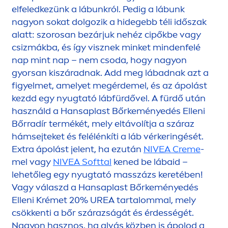
elfeledkezünk a lábunkról. Pedig a lábunk
nagyon sokat dolgozik a hidegebb téli időszak
alatt: szorosan bezárjuk nehéz cipőkbe vagy
csizmákba, és így visznek minket mindenfelé
nap mint nap – nem csoda, hogy nagyon
gyorsan kiszáradnak. Add meg lábadnak azt a
figyelmet, amelyet megérdemel, és az ápolást
kezdd egy nyugtató lábfürdővel. A fürdő után
használd a Hansaplast Bőrkeményedés Elleni
Bőrradír termékét, mely eltávolítja a száraz
hámsejteket és felélénkíti a láb vérkeringését.
Extra ápolást jelent, ha ezután
NIVEA
Creme
-
mel vagy
NIVEA
Softtal
kened be lábaid –
lehetőleg egy nyugtató masszázs keretében!
Vagy válaszd a Hansaplast Bőrkeményedés
Elleni Krémet 20% UREA tartalommal, mely
csökkenti a bőr szárazságát és érdességét.
Nagyon hasznos, ha alvás közben is ápolod a