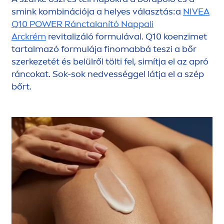
smink kombinációja a helyes választás:a
NIVEA
Q10 POWER Ránctalanító Nappali
Arckrém
re
vital
izáló formulával. Q10 koenzimet
tartalmazó formulája finomabbá teszi a bőr
szerkezetét és belülről tölti fel, simítja el az apró
ráncokat. Sok-sok nedvességgel látja el a szép
bőrt.