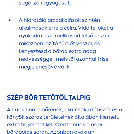
sugárzó ragyogását.
A hidratáló arcpakolások szintén
alkalmasak erre a célra. Vidd fel őket a
nyakadra és a mellkasod felső részére,
miközben lazító fürdőt veszel, és
kényeztesd a bőröd extra adag
nedvességgel, melytől azonnal friss
megjelenésűvé válik.
SZÉP BŐR TETŐTŐL TALPIG
Arcunk finom bőrének, akárcsak a lábszár és a
könyök száraz területeinek általában kiemelt,
extra figyelmet kell szentelnünk a napi
bőrápolás során. Azonban gyakran