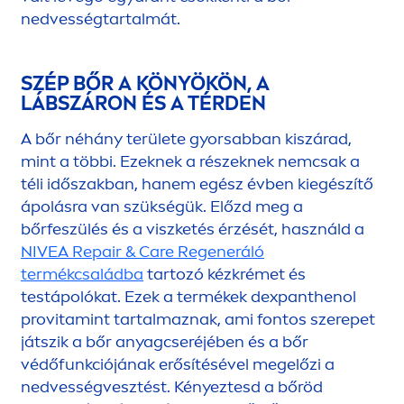
nedvességtartalmát.
SZÉP BŐR A KÖNYÖKÖN, A
LÁBSZÁRON ÉS A TÉRDEN
A bőr néhány területe gyorsabban kiszárad,
mint a többi. Ezeknek a részeknek nemcsak a
téli időszakban, hanem egész évben kiegészítő
ápolásra van szükségük. Előzd meg a
bőrfeszülés és a viszketés érzését, használd a
NIVEA
Repair
&
Care
Regeneráló
termékcsaládba
tartozó kézkrémet és
testápolókat. Ezek a termékek dexpanthenol
pro
vitamin
t tartalmaznak, ami fontos szerepet
játszik a bőr anyagcseréjében és a bőr
védőfunkciójának erősítésével megelőzi a
nedvességvesztést. Kényeztesd a bőröd