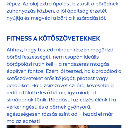
képez. Az olaj extra ápolást biztosít a bőrödnek
zuhanyozás közben, a jól ápoltság érzetét
nyújtja és megvédi a bőrt a kiszáradástól.
FITNESS A KÖTŐSZÖVETEKNEK
Ahhoz, hogy tested minden részén megőrizd
bőröd feszességét, nem csupán ideális
bőrápolási rutin kell – a rendszeres mozgás
éppilyen fontos. Ezért jól teszed, ha kipróbálod a
kötőszöveteket erősítő jógát, pilatest vagy
aerobikot. Ha a zsírszövet szilárd, kevesebb a
redő a fölötte levő bőrön, így mindjárt
simábbnak tűnik. Ráadásul az edzés élénkíti a
vérkeringést, és a bőrnek gyönyörű,
egészségesen rózsás színt ad – kezdd el már
ma az edzést!