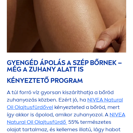
GYENGÉD ÁPOLÁS A SZÉP BŐRNEK –
MÉG A ZUHANY ALATT IS
KÉNYEZTETŐ PROGRAM
A túl forró víz gyorsan kiszáríthatja a bőröd
zuhanyozás közben. Ezért jó, ha
NIVEA
Natural
Oil Olajtusfürdővel
kényezteted a bőröd, mert
így akkor is ápolod, amikor zuhanyozol. A
NIVEA
Natural
Oil Olajtusfürdő
55% természetes
olajat tartalmaz, és kellemes illatú, lágy habot