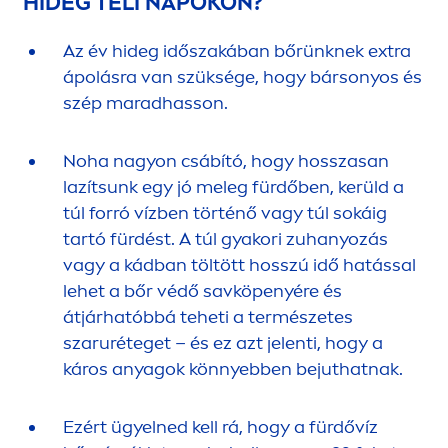
HIDEG TÉLI NAPOKON?
Az év hideg időszakában bőrünknek extra
ápolásra van szüksége, hogy bársonyos és
szép maradhasson.
Noha nagyon csábító, hogy hosszasan
lazít
sun
k egy jó meleg fürdőben, kerüld a
túl forró vízben történő vagy túl sokáig
tartó fürdést. A túl gyakori zuhanyozás
vagy a kádban töltött hosszú idő hatással
lehet a bőr védő savköpenyére és
átjárhatóbbá teheti a természetes
szaruréteget – és ez azt jelenti, hogy a
káros anyagok könnyebben bejuthatnak.
Ezért ügyelned kell rá, hogy a fürdővíz