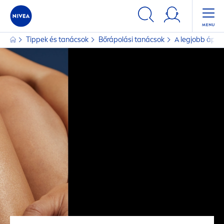
Tippek és tanácsok
Bőrápolási tanácsok
A legjobb ápolá