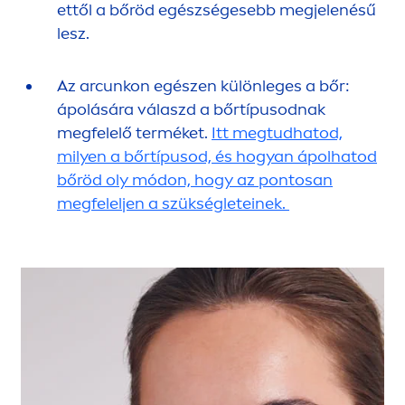
ettől a bőröd egészségesebb megjelenésű
lesz.
Az arcunkon egészen különleges a bőr:
ápolására válaszd a bőrtípusodnak
megfelelő terméket.
Itt megtudhatod,
milyen a bőrtípusod, és hogyan ápolhatod
bőröd oly módon, hogy az pontosan
megfeleljen a szükségleteinek.