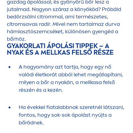
gazdag ápolással, és gyönyörű bőr lesz a
jutalmad. Nagyon száraz a könyököd? Próbáld
bedörzsölni citrommal, ami természetes,
citromsavas radír. Mivel nem tartalmaz durva
hámlasztószemcséket, különösen gyengéd a
bőrhöz.
GYAKORLATI ÁPOLÁSI TIPPEK – A
NYAK ÉS A MELLKAS FELSŐ RÉSZE
A hagyomány azt tartja, hogy egy nő
valódi életkorát abból lehet megállapítani,
milyen a bőr a nyakán, a mellkasa felső
részén és a kezén.
Ha évekkel fiatalabbnak szeretnél látszani,
fontos, hogy sok-sok ápolást nyújts a
bőrödnek.