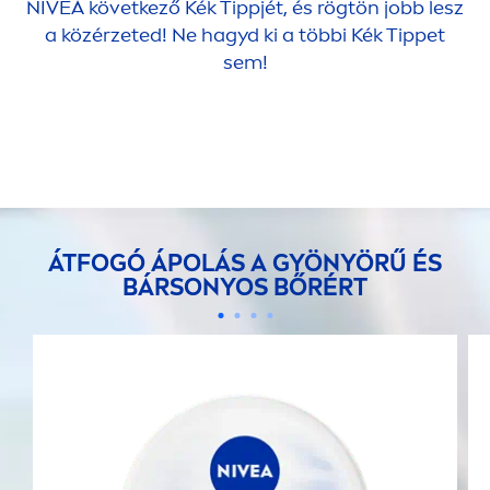
NIVEA
következő Kék Tippjét, és rögtön jobb lesz
a közérzeted! Ne hagyd ki a többi Kék Tippet
sem!
ÁTFOGÓ ÁPOLÁS A GYÖNYÖRŰ ÉS
BÁRSONYOS BŐRÉRT