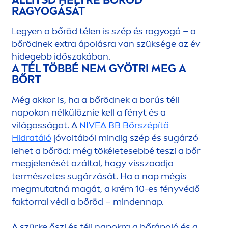
RAGYOGÁSÁT
Legyen a bőröd télen is szép és ragyogó – a
bőrödnek extra ápolásra van szüksége az év
hidegebb időszakában.
A TÉL TÖBBÉ NEM GYÖTRI MEG A
BŐRT
Még akkor is, ha a bőrödnek a borús téli
napokon nélkülöznie kell a fényt és a
világosságot. A
NIVEA
BB Bőrszépítő
Hidratáló
jóvoltából mindig szép és sugárzó
lehet a bőröd: még tökéletesebbé teszi a bőr
megjelenését azáltal, hogy visszaadja
természetes sugárzását. Ha a nap mégis
megmutatná magát, a krém 10-es fényvédő
faktorral védi a bőröd – mindennap.
A szürke őszi és téli napokra a bőrápoló és a