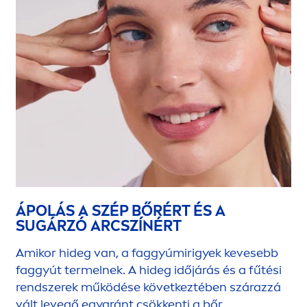
ÁPOLÁS A SZÉP BŐRÉRT ÉS A
SUGÁRZÓ ARCSZÍNÉRT
Amikor hideg van, a faggyúmirigyek kevesebb
faggyút termelnek. A hideg időjárás és a fűtési
rendszerek működése következtében szárazzá
vált levegő egyaránt csökkenti a bőr