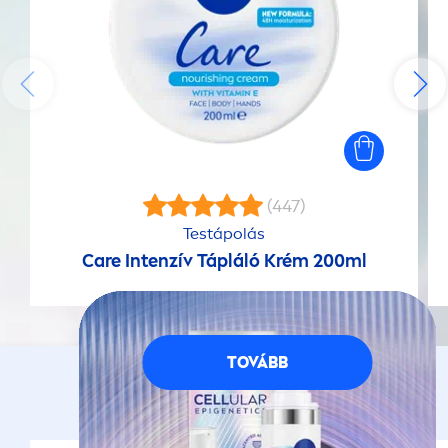
(447)
Testápolás
Care
Intenzív Tápláló Krém 200ml
TOVÁBB
NEKED AJÁNLJUK