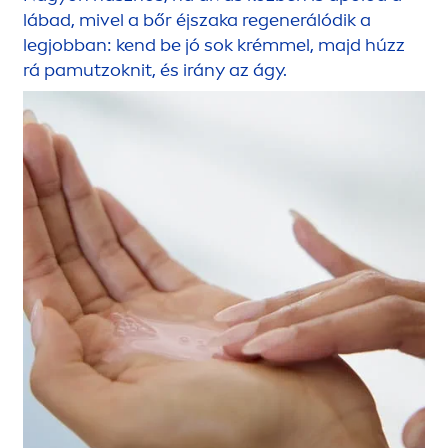
lábad, mivel a bőr éjszaka regenerálódik a
legjobban: kend be jó sok krémmel, majd húzz
rá pamutzoknit, és irány az ágy.