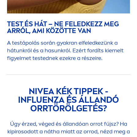
TEST ÉS HÁT – NE FELEDKEZZ MEG
ARRÓL, AMI KÖZÖTTE VAN
A testápolás során gyakran elfeledkezünk a
hátunkról és a ha
sun
król. Ezért fordíts kiemelt
figyelmet testednek ezekre a részeire.
NIVEA
KÉK TIPPEK -
INFLUENZA ÉS ÁLLANDÓ
ORRTÖRÖLGETÉS?
Úgy érzed, véged és állandóan orrot fújsz? Ha
kipirosodott a nátha miatt az orrod, nézd meg a