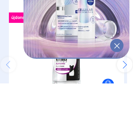
újdonság
(0)
Dezodor
Black
&
White
Invisible Authentic
Izzadásgátló Golyós dezodor