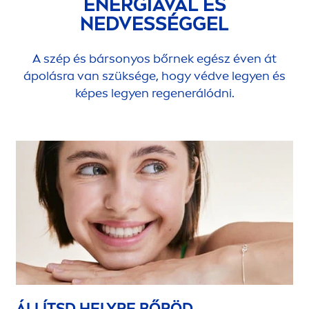
ENERGIÁVAL ÉS
NEDVESSÉGGEL
A szép és bársonyos bőrnek egész éven át
ápolásra van szüksége, hogy védve legyen és
képes legyen regenerálódni.
ÁLLÍTSD HELYRE BŐRÖD