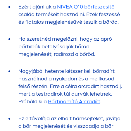
Ezért ajánljuk a
NIVEA
Q10 bőrfeszesítő
család termékeit használni. Ezek feszessé
és fiatalos megjelenésűvé teszik a bőröd.
Ha szeretnéd megelőzni, hogy az apró
bőrhibák befolyásolják bőröd
megjelenését, radírozd a bőröd.
Nagyjából hetente kétszer kell bőrradírt
használnod a nyakadon és a mellkasod
felső részén. Erre a célra arcradírt használj,
mert a testradírok túl durvák lehetnek.
Próbáld ki a
Bőrfinomító Arcradírt
.
Ez eltávolítja az elhalt hámsejteket, javítja
a bőr megjelenését és visszaadja a bőr