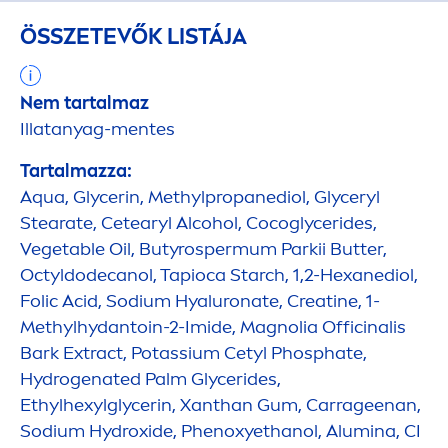
ÖSSZETEVŐK LISTÁJA
Nem tartalmaz
Illatanyag-
men
tes
Tartalmazza:
Aqua
, Glycerin, Methylpropanediol, Glyceryl
Stearate, Cetearyl Alcohol, Cocoglycerides,
Vegetable Oil, Butyrospermum Parkii
Butter
,
Octyldodecanol, Tapioca Starch, 1,2-Hexanediol,
Folic Acid, Sodium
Hyaluron
ate, Creatine, 1-
Methylhydantoin-2-Imide, Magnolia Officinalis
Bark Extract, Potassium Cetyl Phosphate,
Hydro
genated Palm Glycerides,
Ethylhexylglycerin, Xanthan Gum, Carrageenan,
Sodium
Hydro
xide, Phenoxyethanol, Alumina, CI