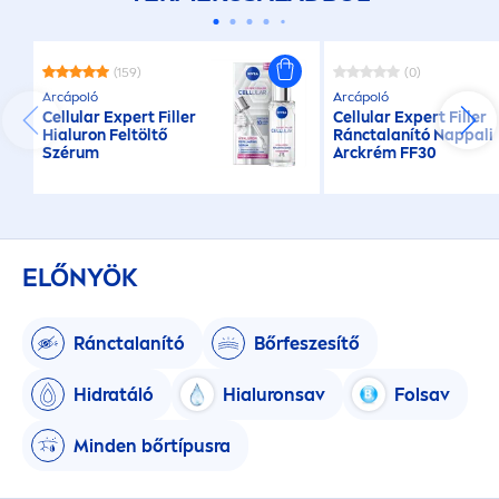
(159)
(0)
Arcápoló
Arcápoló
Cellular
Expert
Filler
Cellular
Expert
Filler
Hialuron Feltöltő
Ránctalanító Nappali
Szérum
Arckrém FF30
ELŐNYÖK
Ránctalanító
Bőrfeszesítő
Hidratáló
Hialuronsav
Folsav
Minden bőrtípusra