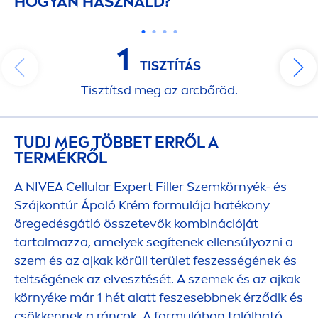
HOGYAN HASZNÁLD?
1
TISZTÍTÁS
Tisztítsd meg az arcbőröd.
TUDJ MEG TÖBBET ERRŐL A
TERMÉKRŐL
A
NIVEA
Cellular
Expert
Filler
Szemkörnyék- és
Szájkontúr Ápoló Krém formulája hatékony
öregedésgátló összetevők kombinációját
tartalmazza, amelyek segítenek ellensúlyozni a
szem és az ajkak körüli terület feszességének és
teltségének az elvesztését. A szemek és az ajkak
környéke már 1 hét alatt feszesebbnek érződik és
csökkennek a ráncok. A formulában található