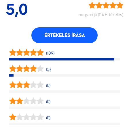
5,0
nagyon jó (114 Értékelés)
ÉRTÉKELÉS ÍRÁSA
(109)
(5)
(0)
(0)
(0)