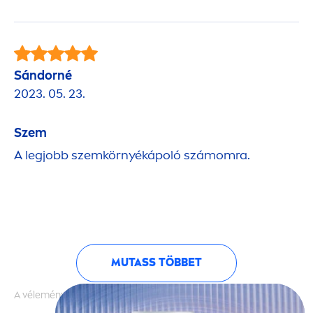
Sándorné
2023. 05. 23.
Szem
A legjobb szemkörnyékápoló számomra.
MUTASS TÖBBET
A vélemények hitelességét nem ellenőrizzük