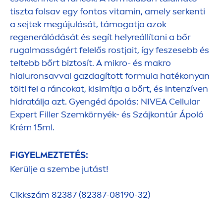
tiszta folsav egy fontos
vitamin
, amely serkenti
a sejtek megújulását, támogatja azok
regenerálódását és segít helyreállítani a bőr
rugalmasságért felelős rostjait, így feszesebb és
teltebb bőrt biztosít. A mikro- és makro
hialuronsavval gazdagított formula hatékonyan
tölti fel a ráncokat, kisimítja a bőrt, és intenzíven
hidratálja azt. Gyengéd ápolás:
NIVEA
Cellular
Expert
Filler
Szemkörnyék- és Szájkontúr Ápoló
Krém 15ml.
FIGYELMEZTETÉS:
Kerülje a szembe jutást!
Cikkszám 82387 (82387-08190-32)