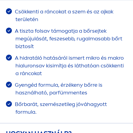
Csökkenti a ráncokat a szem és az ajkak
területén
A tiszta folsav támogatja a bőrsejtek
megújulását, feszesebb, rugalmasabb bőrt
biztosít
A hidratáló hatásáról ismert mikro és makro
hialuronsav kisimítja és láthatóan csökkenti
a ráncokat
Gyengéd formula, érzékeny bőrre is
használható, parfüm
men
tes
Bőrbarát, szemészetileg jóváhagyott
formula.