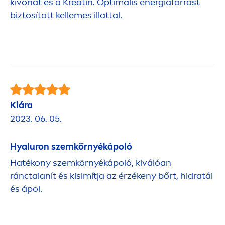
kivonat és a Kreatin. Optimális energiaforrást
biztosított kellemes illattal.
Klára
2023. 06. 05.
Hyaluron
szemkörnyékápoló
Hatékony szemkörnyékápoló, kiválóan
ránctalanít és kisimítja az érzékeny bőrt, hidratál
és ápol.