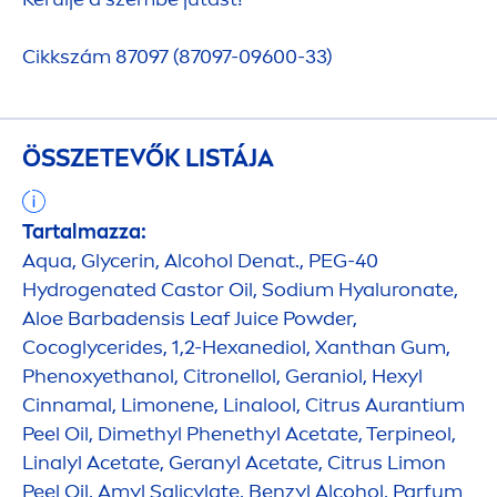
Cikkszám 87097 (87097-09600-33)
ÖSSZETEVŐK LISTÁJA
Tartalmazza:
Aqua
, Glycerin, Alcohol Denat., PEG-40
Hydro
genated Castor Oil, Sodium
Hyaluron
ate,
Aloe Barbadensis Leaf Juice Powder,
Cocoglycerides, 1,2-Hexanediol, Xanthan Gum,
Phenoxyethanol, Citronellol, Geraniol, Hexyl
Cinnamal, Limonene, Linalool, Citrus Aurantium
Peel Oil, Dimethyl Phenethyl Acetate, Terpineol,
Linalyl Acetate, Geranyl Acetate, Citrus Limon
Peel Oil, Amyl Salicylate, Benzyl Alcohol, Parfum