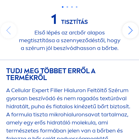
1
TISZTÍTÁS
Első lépés az arcbőr alapos
megtisztítása a szennyeződéstől, hogy
a szérum jól beszívódhasson a bőrbe.
TUDJ MEG TÖBBET ERRŐL A
TERMÉKRŐL
A
Cellular
Expert
Filler
Hialuron Feltöltő Szérum
gyorsan beszívódó és nem ragadós textúrával
hidratált, puha és fiatalos kinézetű bőrt biztosít.
A formula tiszta mikrohialuronsavat tartalmaz,
amely egy erős hidratáló molekula, ami
természetes formában jelen van a bőrben és
fokozza a bőr saját nedvességmegkötő