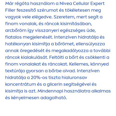
Már régóta használom a
Nivea
Cellular
Expert
Filler
feszesítő szérumot és tökéletesen meg
vagyok vele elégedve. Szeretem, mert segít a
finom vonalak, és ráncok kisimításában,
arcbőröm így visszanyeri egészséges üde,
fiatalos megjelenését. Intenzíven hidratálja és
hatékonyan kisimítja a bőrömet, ellensúlyozza
annak öregedését és megakadályozza a további
ráncok kialakulását. Feltölti a bőrt és csökkenti a
finom vonalakat és ráncokat. Kellemes, könnyed
textúrája gyorsan a bőrbe olvad. Intenzíven
hidratálja a 20%-os tiszta hialuronsav
koncentrátum és a glicerin segitségével és
kisimítja is azt. Mindennapi használatra alkalmas
és kényelmesen adagolható.