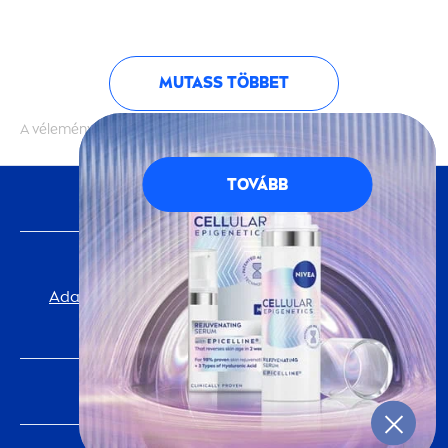
MUTASS TÖBBET
A vélemények hitelességét nem ellenőrizzük
TOVÁBB
KÖVESS MINKET
FONTOS INFORMÁCIÓ
Adatvédelmi Tájékoztató
Cookie-beállítások
impresszum
NIVEA
VILÁGA
TÖRTÉNELEM
Karrier a Beiersdorfnál