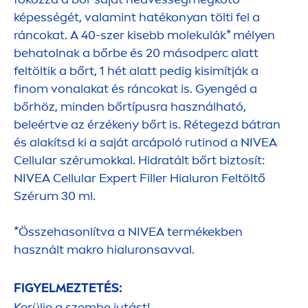
képességét, valamint hatékonyan tölti fel a
ráncokat. A 40-szer kisebb molekulák* mélyen
behatolnak a bőrbe és 20 másodperc alatt
feltöltik a bőrt, 1 hét alatt pedig kisimítják a
finom vonalakat és ráncokat is. Gyengéd a
bőrhöz, minden bőrtípusra használható,
beleértve az érzékeny bőrt is. Rétegezd bátran
és alakítsd ki a saját arcápoló rutinod a
NIVEA
Cellular
szérumokkal. Hidratált bőrt biztosít:
NIVEA
Cellular
Expert
Filler
Hialuron Feltöltő
Szérum 30 ml.
*Összehasonlítva a
NIVEA
termékekben
használt makro hialuronsavval.
FIGYELMEZTETÉS:
Kerülje a szembe jutást!