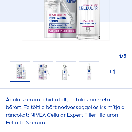
1
/
5
+1
Ápoló szérum a hidratált, fiatalos kinézetű
bőrért. Feltölti a bőrt nedvességgel és kisimítja a
ráncokat:
NIVEA
Cellular
Expert
Filler
Hialuron
Feltöltő Szérum.