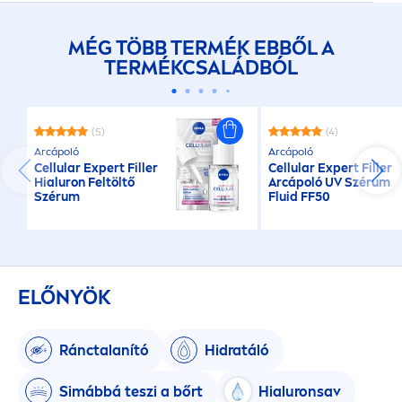
MÉG TÖBB TERMÉK EBBŐL A
TERMÉKCSALÁDBÓL
(5)
(4)
Arcápoló
Arcápoló
Cellular
Expert
Filler
Cellular
Expert
Filler
Hialuron Feltöltő
Arcápoló UV Szérum
Szérum
Fluid FF50
ELŐNYÖK
Ránctalanító
Hidratáló
Simábbá teszi a bőrt
Hialuronsav