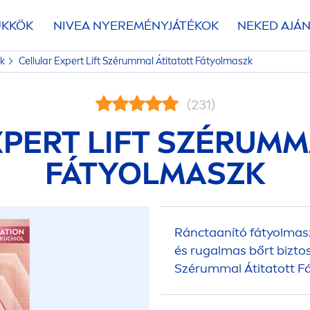
ÜKKÖK
NIVEA
NYEREMÉNYJÁTÉKOK
NEKED AJÁN
zk
Cellular
Expert Lift Szérummal Átitatott Fátyolmaszk
(231)
PERT LIFT SZÉRUMM
FÁTYOLMASZK
Ránctaanító fátyolmasz
és rugalmas bőrt bizto
Szérummal Átitatott F