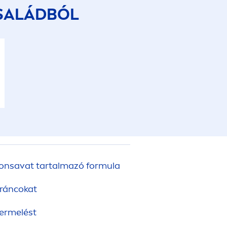
SALÁDBÓL
ronsavat tartalmazó formula
 ráncokat
termelést