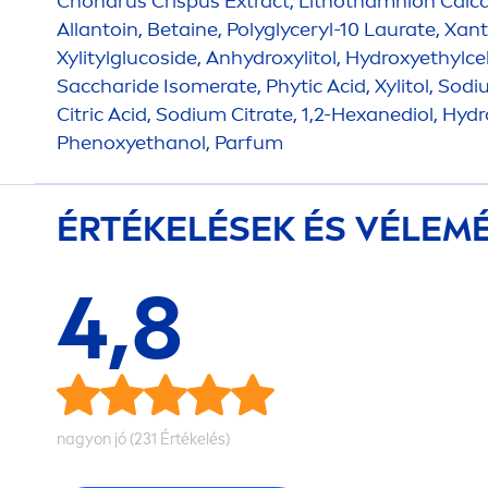
Chondrus Crispus Extract, Lithothamnion Cal
c
Allantoin, Betaine, Polyglyceryl-10 Laurate, Xa
Xylitylglucoside, An
hydro
xylitol,
Hydro
xyethylcel
Saccharide Isomerate, Phytic Acid, Xylitol, Sod
Citric Acid, Sodium Citrate, 1,2-Hexanediol,
Hydr
Phenoxyethanol, Parfum
ÉRTÉKELÉSEK ÉS VÉLEM
4,8
nagyon jó (231 Értékelés)