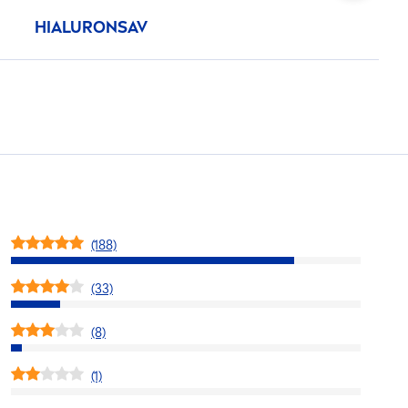
HIALURONSAV
(188)
(33)
(8)
(1)