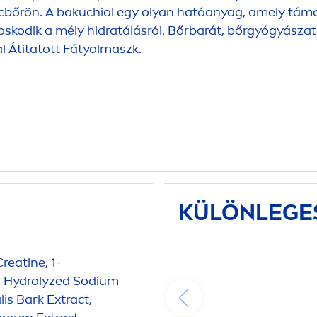
rcbőrön. A bakuchiol egy olyan hatóanyag, amely támo
oskodik a mély hidratálásról. Bőrbarát, bőrgyógyászat
 Átitatott Fátyolmaszk.
KÜLÖNLEGE
reatine, 1-
,
Hydro
lyzed Sodium
lis Bark Extract,