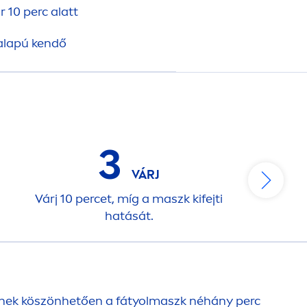
 10 perc alatt
alapú kendő
3
VÁRJ
Várj 10 percet, míg a maszk kifejti
Ó
hatását.
őiknek köszönhetően a fátyolmaszk néhány perc