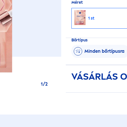
Méret
1 st
Bőrtípus
Minden bőrtípusra
VÁSÁRLÁS O
1
/
2