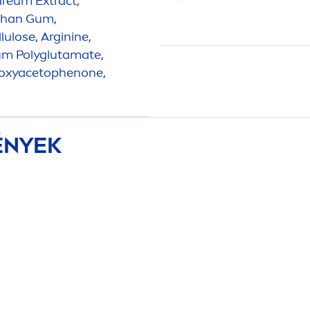
are
um Extract,
nthan Gum,
lulose, Arginine,
ium Polyglutamate,
o
xyacetophenone,
ÉNYEK