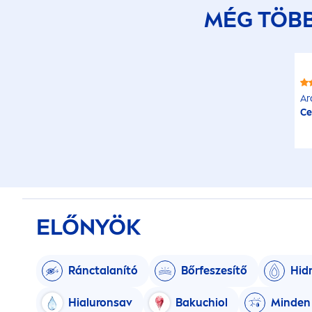
MÉG TÖB
Ar
Ce
ELŐNYÖK
Ránctalanító
Bőrfeszesítő
Hid
Hialuronsav
Bakuchiol
Minden 