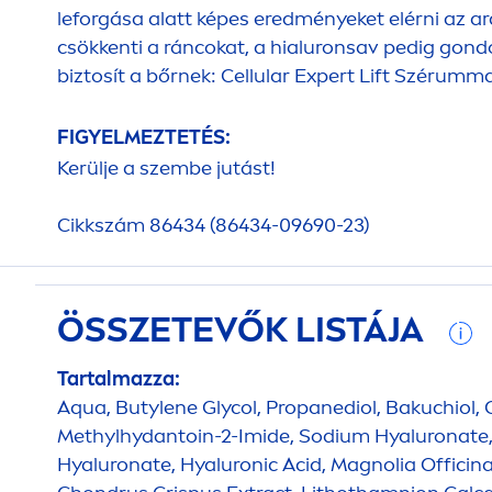
leforgása alatt képes eredményeket elérni az a
csökkenti a ráncokat, a hialuronsav pedig gond
biztosít a bőrnek:
Cellular
Expert Lift Szérummal
FIGYELMEZTETÉS:
Kerülje a szembe jutást!
Cikkszám 86434 (86434-09690-23)
ÖSSZETEVŐK LISTÁJA
Tartalmazza:
Aqua
, Butylene Glycol, Propanediol, Bakuchiol, C
Methylhydantoin-2-Imide, Sodium
Hyaluron
ate
Hyaluron
ate,
Hyaluron
ic Acid, Magnolia Officina