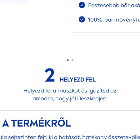
Feszesebbb bőr akár
100%-ban növényi 
2
HELYEZD FEL
Helyezd fel a maszkot és igazítsd az
arcodra, hogy jól illeszkedjen.
L A TERMÉKRŐL
la sejtszinten fejti ki a hatását, hatékony összetev