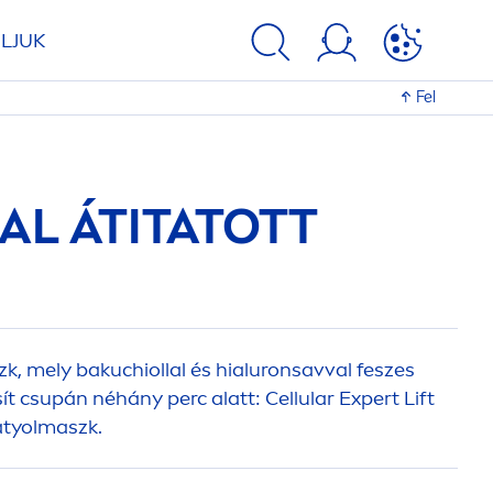
LJUK
Fel
AL ÁTITATOTT
k, mely bakuchiollal és hialuronsavval feszes
sít csupán néhány perc alatt:
Cellular
Expert Lift
átyolmaszk.