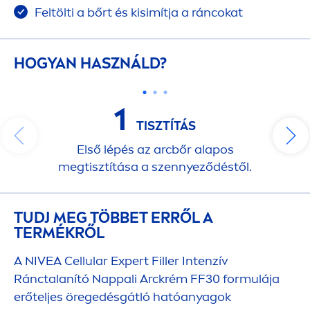
Feltölti a bőrt és kisimítja a ráncokat
HOGYAN HASZNÁLD?
1
TISZTÍTÁS
Első lépés az arcbőr alapos
megtisztítása a szennyeződéstől.
TUDJ MEG TÖBBET ERRŐL A
TERMÉKRŐL
A
NIVEA
Cellular
Expert
Filler
Intenzív
Ránctalanító Nappali Arckrém FF30 formulája
erőteljes öregedésgátló hatóanyagok