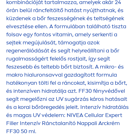
kombinációját tartalmazza, amelyek akár 24
órán belül ráncfeltöltő hatást nyújthatnak, és
küzdenek a bőr feszességének és teltségének
elvesztése ellen. A formulában található tiszta
folsav egy fontos
vitamin
, amely serkenti a
sejtek megújulását, támogatja azok
regenerálódását és segít helyreállítani a bőr
rugalmasságért felelős rostjait, így segít
feszesebb és teltebb bőrt biztosít. A mikro- és
makro hialuronsavval gazdagított formula
hatékonyan tölti fel a ráncokat, kisimítja a bőrt,
és intenzíven hidratálja azt. FF30 fényvédővel
segít megelőzni az UV sugárzás káros hatásait
és a korai bőröregedés jeleit. Intenzív hidratálás
és magas UV védelem:
NIVEA
Cellular
Expert
Filler
Intenzív Ránctalanító Nappali Arckrém
FF30 50 ml.