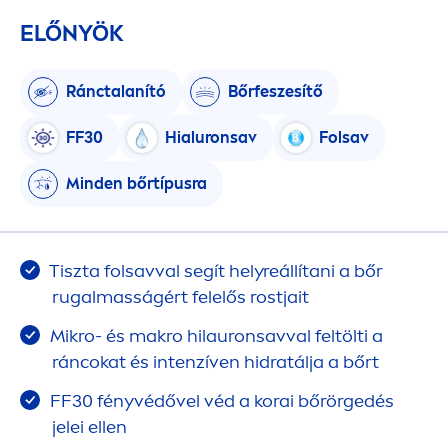
ELŐNYÖK
Ránctalanító
Bőrfeszesítő
FF30
Hialuronsav
Folsav
Minden bőrtípusra
Tiszta folsavval segít helyreállítani a bőr
rugalmasságért felelős rostjait
Mikro- és makro hilauronsavval feltölti a
ráncokat és intenzíven hidratálja a bőrt
FF30 fényvédővel véd a korai bőrörgedés
jelei ellen