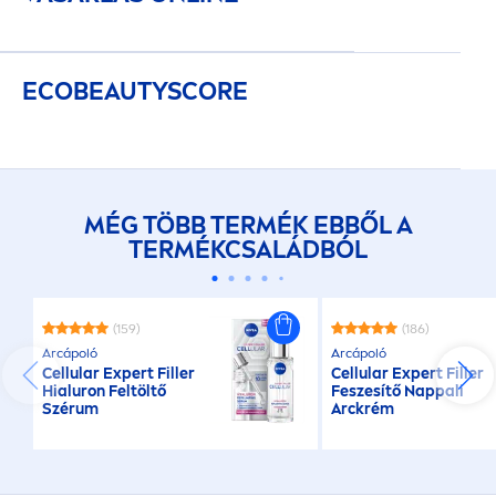
ECO
BEAUTY
SCORE
MÉG TÖBB TERMÉK EBBŐL A
TERMÉKCSALÁDBÓL
(159)
(186)
Arcápoló
Arcápoló
Cellular
Expert
Filler
Cellular
Expert
Filler
Hialuron Feltöltő
Feszesítő Nappali
Szérum
Arckrém