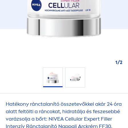
1
/
2
Hatékony ránctalanító összetevőkkel akár 24 óra
alatt feltölti a ráncokat, hidratálja és feszesebbé
varázsolja a bőrt:
NIVEA
Cellular
Expert
Filler
Intenzív Ránctalanító Nappali Arckrém FF30.