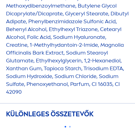
Methoxydibenzoylmethane, Butylene Glycol
Dicaprylate/Dicaprate, Glyceryl Stearate, Dibutyl
Adipate, Phenylbenzimidazole Sulfonic Acid,
Behenyl Alcohol, Ethylhexyl Triazone, Cetearyl
Alcohol, Folic Acid, Sodium
Hyaluron
ate,
Creatine, 1-Methylhydantoin-2-Imide, Magnolia
Officinalis Bark Extract, Sodium Stearoyl
Glutamate, Ethylhexylglycerin, 1,2-Hexanediol,
Xanthan Gum, Tapioca Starch, Trisodium EDTA,
Sodium
Hydro
xide, Sodium Chloride, Sodium
Sulfate, Phenoxyethanol, Parfum, CI 16035, CI
42090
KÜLÖNLEGES ÖSSZETEVŐK