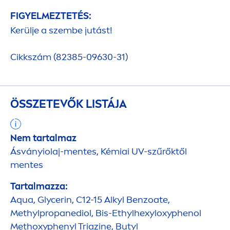
FIGYELMEZTETÉS:
Kerülje a szembe jutást!
Cikkszám (82385-09630-31)
ÖSSZETEVŐK LISTÁJA
Nem tartalmaz
Ásványiolaj-
men
tes, Kémiai UV-szűrőktől
men
tes
Tartalmazza:
Aqua
, Glycerin, C12-15 Alkyl Benzoate,
Methylpropanediol, Bis-Ethylhexyloxyphenol
Methoxyphenyl Triazine, Butyl