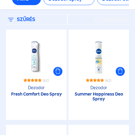
Fresh Flower
Fresh Natural
SZŰRÉS
RENDEZÉS
Originals
Pearl & Beauty
BŐRTÍPUS
(62)
(62)
Dezodor
Dezodor
Érzékeny bőrre
Fresh
Comfort Deo Spray
Summer
Happiness Deo
Spray
Minden bőrtípusra
Normál bőr