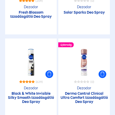
(209)
(0)
Dezodor
Dezodor
Fresh
Blossom
Solar Sparks Deo Spray
Izzadásgátló Deo Spray
újdonság
(629)
(0)
Dezodor
Dezodor
Black
&
White
Invisible
Derma Control Clinical
Silky Smooth Izzadásgátló
Ultra Comfort Izzadásgátló
Deo Spray
Deo Spray