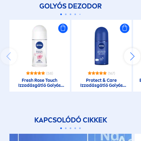
GOLYÓS DEZODOR
(58)
(167)
Fresh
Rose
Touch
Protect
&
Care
Izzadásgátló Golyós
Izzadásgátló Golyós
Dezodor
Dezodor
KAPCSOLÓDÓ CIKKEK