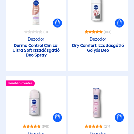
(0)
(103)
Dezodor
Dezodor
Derma Control Clinical
Dry Comfort Izzadásgátló
Ultra Soft Izzadásgátló
Golyós Deo
Deo Spray
Parabén-
men
tes
(195)
(219)
Dezodor
Dezodor