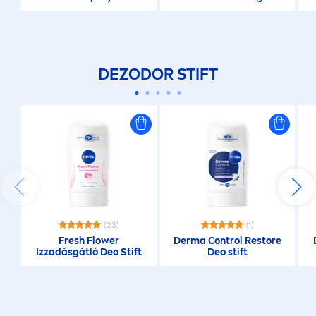
Deo Spray
DEZODOR STIFT
(23)
(1)
Fresh
Flower
Derma Control Restore
Izzadásgátló Deo Stift
Deo stift