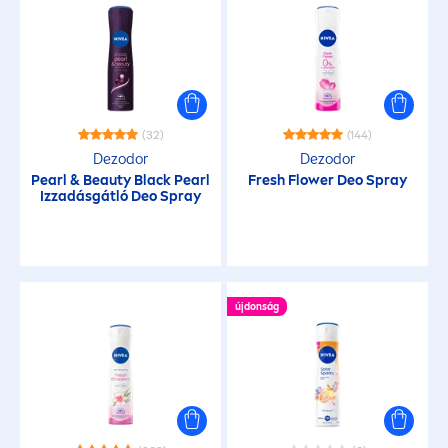
KIVÁLASZTOTT SZŰRŐ
(32)
(144)
Dezodor
Dezodor
Pearl
&
Beauty
Black
Pearl
Fresh
Flower Deo Spray
Izzadásgátló Deo Spray
újdonság