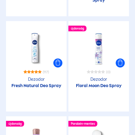
Spray
újdonság
(117)
(0)
Dezodor
Dezodor
Fresh
Natural
Deo Spray
Floral Moon Deo Spray
újdonság
Parabén-
men
tes