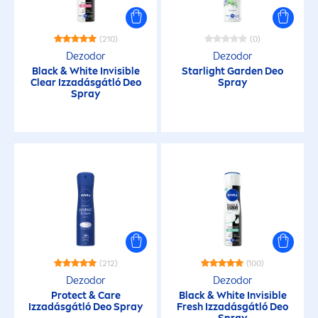
(210)
(0)
Dezodor
Dezodor
Black
&
White
Invisible
Starlight Garden Deo
Clear Izzadásgátló Deo
Spray
Spray
(212)
(100)
Dezodor
Dezodor
Protect
&
Care
Black
&
White
Invisible
Izzadásgátló Deo Spray
Fresh
Izzadásgátló Deo