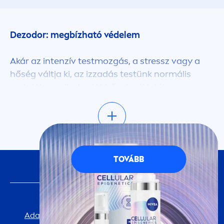
Dezodor: megbízható védelem
Akár az intenzív testmozgás, a
stress
z vagy a
hőség váltja ki, az izzadás testünk normális
reakciója, mellyel saját hőmérsékletét
szabályozza. Ugyanakkor kellemetlen
testszagokkal és felesleges
nedvességkibocsátással jár, különösen a hónalj
területén. A modern dezodorok és izzadásgátlók
megküzdenek a szagokkal, és egész napos
TOVÁBB
KÖVESS MINKET
frissességet biztosítanak. Az izzadásgátlók
ráadásul az izzadással szemben is felveszik a
harcot.
FONTOS INFORMÁCIÓ
Adatvédelmi Tájékoztató
Cookie-beállítások
Dezodor vagy izzadásgátló?