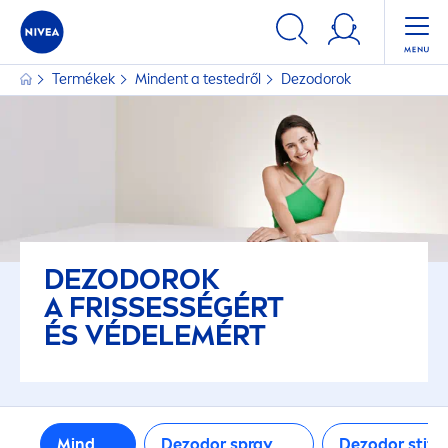
SZŰRŐK
Termékek
Mindent a testedről
Dezodorok
TERMÉKCSALÁD
Black & White Invisible
Derma Control
Dry Comfort
DEZODOROK
A FRISSESSÉGÉRT
ÉS VÉDELEMÉRT
Fresh
Fresh Comfort
Mind
Dezodor spray
Dezodor stift