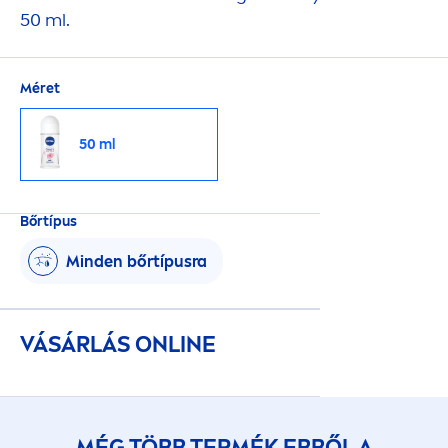
50 ml.
Méret
50 ml
Bőrtípus
Minden bőrtípusra
VÁSÁRLÁS ONLINE
MÉG TÖBB TERMÉK EBBŐL A