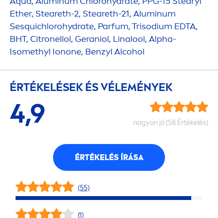
Aqua
, Aluminum Chloro
hydra
te, PPG-15 Stearyl
Ether, Steareth-2, Steareth-21, Aluminum
Sesquichloro
hydra
te, Parfum, Trisodium EDTA,
BHT, Citronellol, Geraniol, Linalool, Alpha-
Isomethyl Ionone, Benzyl Alcohol
ÉRTÉKELÉSEK ÉS VÉLEMÉNYEK
4,9
nagyon jó (58 Értékelés)
ÉRTÉKELÉS ÍRÁSA
(55)
(1)