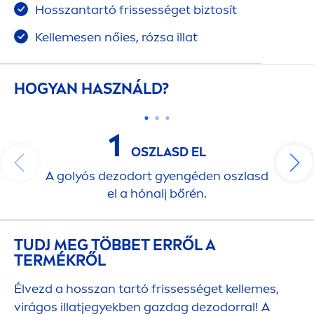
Hosszantartó frissességet biztosít
Kellemesen nőies, rózsa illat
HOGYAN HASZNÁLD?
1
OSZLASD EL
A golyós dezodort gyengéden oszlasd
el a hónalj bőrén.
TUDJ MEG TÖBBET ERRŐL A
TERMÉKRŐL
Élvezd a hosszan tartó frissességet kellemes,
virágos illatjegyekben gazdag dezodorral! A