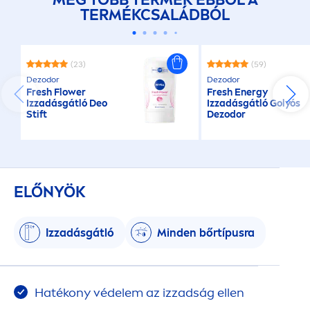
TERMÉKCSALÁDBÓL
(23)
(59)
Dezodor
Dezodor
Fresh
Flower
Fresh
Energy
Izzadásgátló Deo
Izzadásgátló Golyós
Stift
Dezodor
ELŐNYÖK
Izzadásgátló
Minden bőrtípusra
Hatékony védelem az izzadság ellen