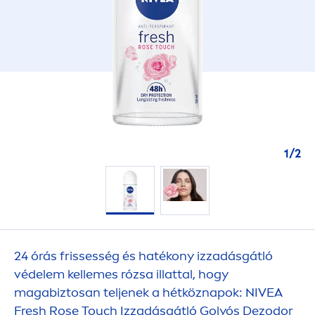
1
/
2
24 órás frissesség és hatékony izzadásgátló
védelem kellemes rózsa illattal, hogy
magabiztosan teljenek a hétköznapok:
NIVEA
Fresh
Rose
Touch Izzadásgátló Golyós Dezodor