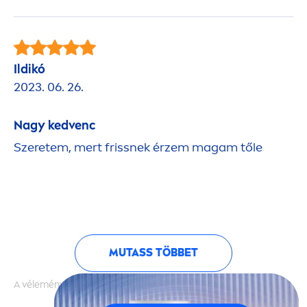
Ildikó
2023. 06. 26.
Nagy kedvenc
Szeretem, mert frissnek érzem magam tőle
MUTASS TÖBBET
A vélemények hitelességét nem ellenőrizzük