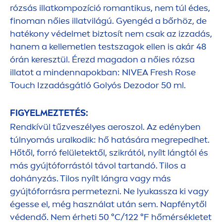
rózsás illatkompozíció romantikus, nem túl édes,
finoman nőies illatvilágú. Gyengéd a bőrhöz, de
hatékony védelmet biztosít nem csak az izzadás,
hanem a kellemetlen testszagok ellen is akár 48
órán keresztül. Érezd magadon a nőies rózsa
illatot a mindennapokban:
NIVEA
Fresh
Rose
Touch Izzadásgátló Golyós Dezodor 50 ml.
FIGYELMEZTETÉS:
Rendkívül tűzveszélyes aeroszol. Az edényben
túlnyomás uralkodik: hő hatására megrepedhet.
Hőtől, forró felületektől, szikrától, nyílt lángtól és
más gyújtóforrástól távol tartandó. Tilos a
dohányzás. Tilos nyílt lángra vagy más
gyújtóforrásra permetezni. Ne lyukassza ki vagy
égesse el, még használat után sem. Napfénytől
védendő. Nem érheti 50 °C/122 °F hőmérsékletet