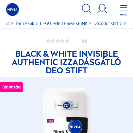
Termékek
LEGÚJABB TERMÉKEINK
Dezodor stift
Blac
(0)
BLACK
&
WHITE
INVISIBLE
AUTHENTIC IZZADÁSGÁTLÓ
DEO STIFT
újdonság
újdonság