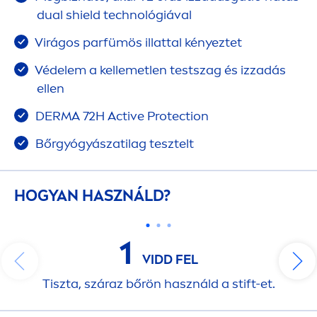
dual shield technológiával
Virágos parfümös illattal kényeztet
Védelem a kellemetlen testszag és izzadás
ellen
DERMA 72H
Active
Protect
ion
Bőrgyógyászatilag tesztelt
HOGYAN HASZNÁLD?
1
VIDD FEL
Tiszta, száraz bőrön használd a stift-et.