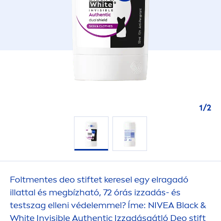
1
/
2
Folt
men
tes deo stiftet keresel egy elragadó
illattal és megbízható, 72 órás izzadás- és
testszag elleni védelemmel? Íme:
NIVEA
Black
&
White
Invisible Authentic Izzadásgátló Deo stift