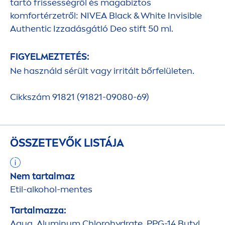
tartó frissességről és magabiztos
komfortérzetről:
NIVEA
Black
&
White
Invisible
Authentic Izzadásgátló Deo stift 50 ml.
FIGYELMEZTETÉS:
Ne használd sérült vagy irritált bőrfelületen.
Cikkszám 91821 (91821-09080-69)
ÖSSZETEVŐK LISTÁJA
Nem tartalmaz
Etil-alkohol-
men
tes
Tartalmazza:
Aqua
, Aluminum Chloro
hydra
te, PPG-14 Butyl