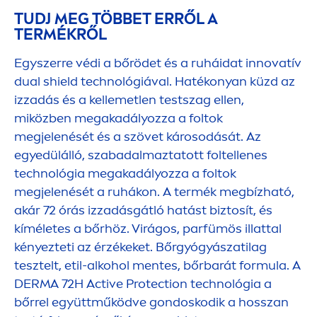
TUDJ MEG TÖBBET ERRŐL A
TERMÉKRŐL
Egyszerre védi a bőrödet és a ruháidat innovatív
dual shield technológiával. Hatékonyan küzd az
izzadás és a kellemetlen testszag ellen,
miközben megakadályozza a foltok
megjelenését és a szövet károsodását. Az
egyedülálló, szabadalmaztatott foltellenes
technológia megakadályozza a foltok
megjelenését a ruhákon. A termék megbízható,
akár 72 órás izzadásgátló hatást biztosít, és
kíméletes a bőrhöz. Virágos, parfümös illattal
kényezteti az érzékeket. Bőrgyógyászatilag
tesztelt, etil-alkohol
men
tes, bőrbarát formula. A
DERMA 72H
Active
Protect
ion technológia a
bőrrel együttműködve gondoskodik a hosszan