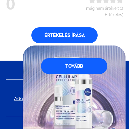
0
még nem értékelt (0
Értékelés)
ÉRTÉKELÉS ÍRÁSA
TOVÁBB
KÖVESS MINKET
FONTOS INFORMÁCIÓ
Adatvédelmi Tájékoztató
Cookie-beállítások
impresszum
NIVEA
VILÁGA