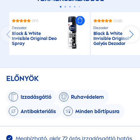
(97)
(208)
Dezodor
Dezodor
Black
&
White
Black
&
White
Invisible
Original
Deo
Invisible
Original
Spray
Golyós Dezodor
ELŐNYÖK
Izzadásgátló
Ruhavédelem
Antibakteriális
Minden bőrtípusra
Megbízható, akár 72 órás izzadásgátló hatás