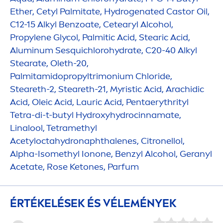
Ether, Cetyl Palmitate,
Hydro
genated Castor Oil,
C12-15 Alkyl Benzoate, Cetearyl Alcohol,
Propylene Glycol, Palmitic Acid, Stearic Acid,
Aluminum Sesquichloro
hydra
te, C20-40 Alkyl
Stearate, Oleth-20,
Palmitamidopropyltrimonium Chloride,
Steareth-2, Steareth-21, Myristic Acid, Arachidic
Acid, Oleic Acid, Lauric Acid, Pentaerythrityl
Tetra-di-t-butyl
Hydro
xy
hydro
cinnamate,
Linalool, Tetramethyl
Acetylocta
hydro
naphthalenes, Citronellol,
Alpha-Isomethyl Ionone, Benzyl Alcohol, Geranyl
Acetate,
Rose
Ketones, Parfum
ÉRTÉKELÉSEK ÉS VÉLEMÉNYEK