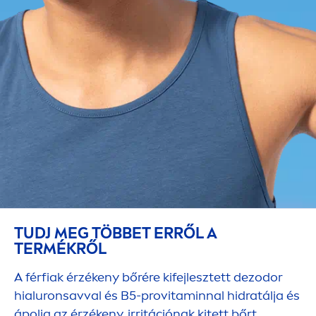
TUDJ MEG TÖBBET ERRŐL A
TERMÉKRŐL
A férfiak érzékeny bőrére kifejlesztett dezodor
hialuronsavval és B5-pro
vitamin
nal hidratálja és
ápolja az érzékeny, irritációnak kitett bőrt.