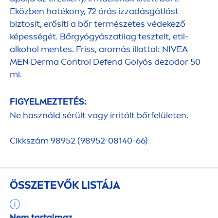
Eközben hatékony, 72 órás izzadásgátlást
biztosít, erősíti a bőr természetes védekező
képességét. Bőrgyógyászatilag tesztelt, etil-
alkohol
men
tes. Friss, aromás illattal:
NIVEA
MEN
Derma Control Defend Golyós dezodor 50
ml.
FIGYELMEZTETÉS:
Ne használd sérült vagy irritált bőrfelületen.
Cikkszám 98952 (98952-08140-66)
ÖSSZETEVŐK LISTÁJA
Nem tartalmaz