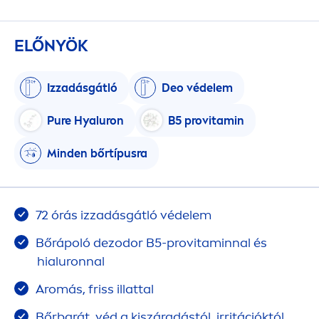
ELŐNYÖK
Izzadásgátló
Deo védelem
Pure
Hyaluron
B5 pro
vitamin
Minden bőrtípusra
72 órás izzadásgátló védelem
Bőrápoló dezodor B5-pro
vitamin
nal és
hialuronnal
Aromás, friss illattal
Bőrbarát, véd a kiszáradástól, irritációktól