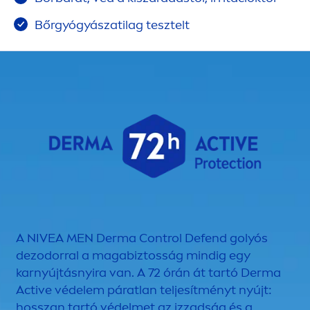
Bőrgyógyászatilag tesztelt
A
NIVEA
MEN
Derma Control Defend golyós
dezodorral a magabiztosság mindig egy
karnyújtásnyira van. A 72 órán át tartó Derma
Active
védelem páratlan teljesítményt nyújt:
hosszan tartó védelmet az izzadság és a