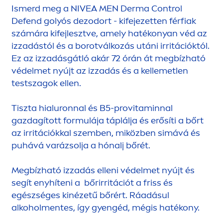
Ismerd meg a
NIVEA
MEN
Derma Control
Defend golyós dezodort - kifejezetten férfiak
számára kifejlesztve, amely hatékonyan véd az
izzadástól és a borotválkozás utáni irritációktól.
Ez az izzadásgátló akár 72 órán át megbízható
védelmet nyújt az izzadás és a kellemetlen
testszagok ellen.
Tiszta hialuronnal és B5-pro
vitamin
nal
gazdagított formulája táplálja és erősíti a bőrt
az irritációkkal szemben, miközben simává és
puhává varázsolja a hónalj bőrét.
Megbízható izzadás elleni védelmet nyújt és
segít enyhíteni a bőrirritációt a friss és
egészséges kinézetű bőrért. Ráadásul
alkohol
men
tes, így gyengéd, mégis hatékony.