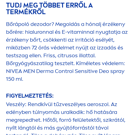
TUDJ MEG TÖBBET ERRŐL A
TERMÉKRŐL
Bőrápoló dezodor? Megoldás a hónalj érzékeny
bőrére: hialuronnal és E-
vitamin
nal nyugtatja az
érzékeny bőrt, csökkenti az irritáció esélyét,
miközben 72 órás védelmet nyújt az izzadás és
testszag ellen. Friss, citrusos illattal.
Bőrgyógyászatilag tesztelt. Kíméletes védelem:
NIVEA
MEN
Derma Control
Sensitive
Deo spray
150 ml.
FIGYELMEZTETÉS:
Veszély: Rendkívül tűzveszélyes aeroszol. Az
edényben túlnyomás uralkodik: hő hatására
megrepedhet. Hőtől, forró felületektől, szikrától,
nyílt lángtól és más gyújtóforrástól távol