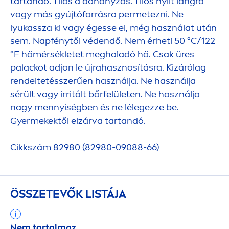
tartandó. Tilos a dohányzás. Tilos nyílt lángra
vagy más gyújtóforrásra permetezni. Ne
lyukassza ki vagy égesse el, még használat után
sem. Napfénytől védendő. Nem érheti 50 °C/122
°F hőmérsékletet meghaladó hő. Csak üres
palackot adjon le újrahasznosításra. Kizárólag
rendeltetésszerűen használja. Ne használja
sérült vagy irritált bőrfelületen. Ne használja
nagy
men
nyiségben és ne lélegezze be.
Gyermekektől elzárva tartandó.
Cikkszám 82980 (82980-09088-66)
ÖSSZETEVŐK LISTÁJA
Nem tartalmaz