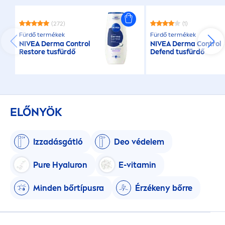
(272)
(1)
Fürdő termékek
Fürdő termékek
NIVEA
Derma Control
NIVEA
Derma Control
Restore tusfürdő
Defend tusfürdő
ELŐNYÖK
Izzadásgátló
Deo védelem
Pure
Hyaluron
E-
vitamin
Minden bőrtípusra
Érzékeny bőrre