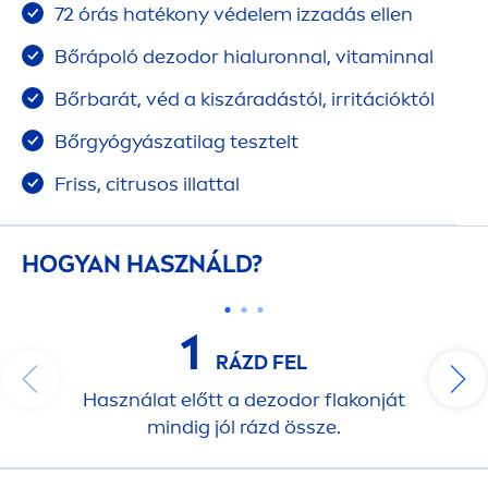
72 órás hatékony védelem izzadás ellen
Bőrápoló dezodor hialuronnal,
vitamin
nal
Bőrbarát, véd a kiszáradástól, irritációktól
Bőrgyógyászatilag tesztelt
Friss, citrusos illattal
HOGYAN HASZNÁLD?
1
RÁZD FEL
Használat előtt a dezodor flakonját
mindig jól rázd össze.