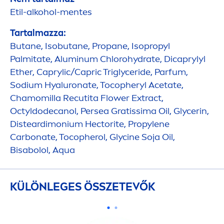
Etil-alkohol-
men
tes
Tartalmazza:
Butane, Isobutane, Propane, Isopropyl
Palmitate, Aluminum Chloro
hydra
te, Dicaprylyl
Ether, Caprylic/Capric Triglyceride, Parfum,
Sodium
Hyaluron
ate, Tocopheryl Acetate,
Chamomilla Recutita Flower Extract,
Octyldodecanol, Persea Gratissima Oil, Glycerin,
Disteardimonium Hectorite, Propylene
Carbonate, Tocopherol, Glycine
Soja
Oil,
Bisabolol,
Aqua
KÜLÖNLEGES ÖSSZETEVŐK