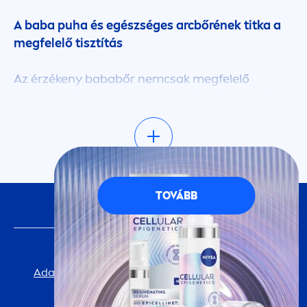
A baba puha és egészséges arcbőrének titka a
megfelelő tisztítás
Az érzékeny bababőr nemcsak megfelelő
ápolást igényel, hanem alapos tisztítást is. Mivel
a bababőr extra puha, gyengédebb krémeket és
tisztító termékeket igényel, mint a felnőttek bőre.
Oldalunkon megismerheted kiváló
arctisztítóinkat, melyeket a legkisebbeknek
fejlesztettünk ki, és amelyek között biztosan
TOVÁBB
KÖVESS MINKET
megtalálod a legjobb választást gyermeked
finom bőréhez. Valami konkrétat keresel?
Használd a listázott termékek felett található
FONTOS INFORMÁCIÓ
szűrőt, hogy szűkíts a keresésen, a termék
Adatvédelmi Tájékoztató
Cookie-beállítások
típusa, összetevői vagy egyéb paraméterei
alapján, és döntsd el, melyik tisztító a
impresszum