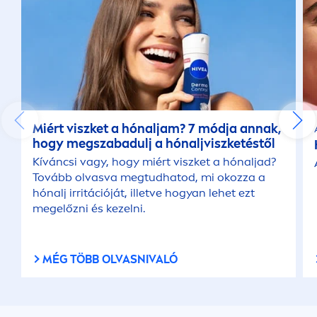
Miért viszket a hónaljam? 7 módja annak,
hogy megszabadulj a hónaljviszketéstől
Kíváncsi vagy, hogy miért viszket a hónaljad?
Tovább olvasva megtudhatod, mi okozza a
hónalj irritációját, illetve hogyan lehet ezt
megelőzni és kezelni.
MÉG TÖBB OLVASNIVALÓ