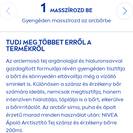
1
MASSZÍROZD BE
Gyengéden masszírozd az arcbőrbe
TUDJ MEG TÖBBET ERRŐL A
TERMÉKRŐL
Az arclemosó tej argánolajjal és hialuronsavval
gazdagított formulája révén gyengéden tisztítja
a bőrt és könnyedén eltávolítja még a vízálló
sminket is. Különösen a száraz és érzékeny bőr
számára ideális, nemcsak megtisztítja, hanem
intenzíven hidratálja, táplálja is a bőrt, elkerülve
a bőrirritációt. Az arcbőr sima, puha és ápolt
érzetű marad minden használat után:
NIVEA
Ápoló Arctisztító Tej száraz és érzékeny bőrre
200ml.