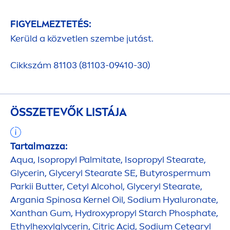
FIGYELMEZTETÉS:
Kerüld a közvetlen szembe jutást.
Cikkszám 81103 (81103-09410-30)
ÖSSZETEVŐK LISTÁJA
Tartalmazza:
Aqua
, Isopropyl Palmitate, Isopropyl Stearate,
Glycerin, Glyceryl Stearate SE, Butyrospermum
Parkii
Butter
, Cetyl Alcohol, Glyceryl Stearate,
Argania Spinosa Kernel Oil, Sodium
Hyaluron
ate,
Xanthan Gum,
Hydro
xypropyl Starch Phosphate,
Ethylhexylglycerin, Citric Acid, Sodium Cetearyl