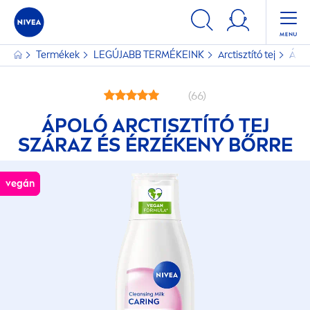
Termékek
LEGÚJABB TERMÉKEINK
Arctisztító tej
Ápol
(66)
ÁPOLÓ ARCTISZTÍTÓ TEJ
SZÁRAZ ÉS ÉRZÉKENY BŐRRE
vegán
vegán