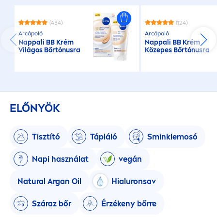
(434)
(124)
Arcápoló
Arcápoló
Nappali BB Krém
Nappali BB Krém
Világos Bőrtónusra
Közepes Bőrtónusra
ELŐNYÖK
Tisztító
Tápláló
Sminklemosó
Napi használat
vegán
Natural
Argan Oil
Hialuronsav
Száraz bőr
Érzékeny bőrre