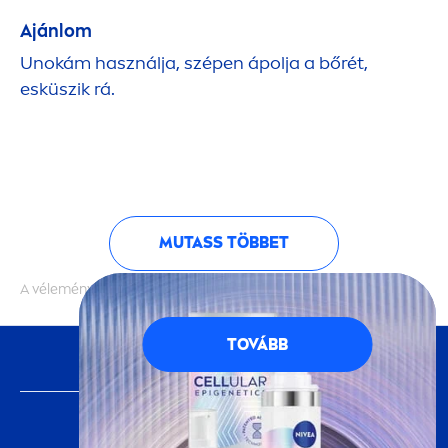
Ajánlom
Unokám használja, szépen ápolja a bőrét,
esküszik rá.
MUTASS TÖBBET
A vélemények hitelességét nem ellenőrizzük
TOVÁBB
KÖVESS MINKET
FONTOS INFORMÁCIÓ