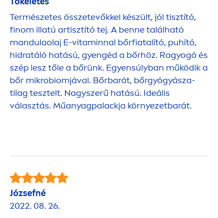
Tökéletes
Természetes összetevőkkel készült, jól tisztító,
finom illatú artisztító tej. A benne található
mandulaolaj E-
vitamin
nal bőrfiatalító, puhító,
hidratáló hatású, gyengéd a bőrhöz. Ragyogó és
szép lesz tőle a bőrünk. Egyensúlyban működik a
bőr mikrobiomjával. Bőrbarát, bőrgyógyásza-
tilag tesztelt. Nagyszerű hatású. Ideális
választás. Műanyagpalackja környezetbarát.
Józsefné
2022. 08. 26.