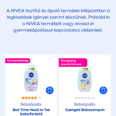
A
NIVEA
tisztító és ápoló termékei kifejezetten a
legkisebbek igényei szerint készülnek. Próbáld ki
a
NIVEA
termékeit vagy olvasd el
gyermekápolással kapcsolatos cikkeinket.
Fenntarthatóság
Biológiailag
lebomló formula
(1)
(0)
Babaápolás
Babaápolás
Bed Time Head to Toe
Gyengéd Babasampon
babafürdető