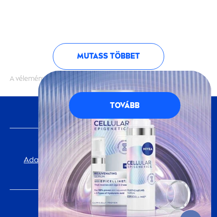
MUTASS TÖBBET
A vélemények hitelességét nem ellenőrizzük
TOVÁBB
KÖVESS MINKET
FONTOS INFORMÁCIÓ
Adatvédelmi Tájékoztató
Cookie-beállítások
impresszum
NIVEA
VILÁGA