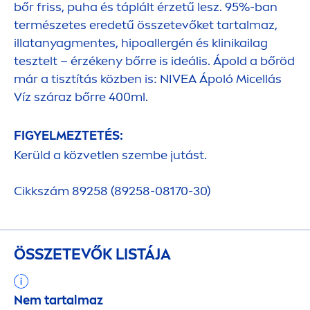
bőr friss, puha és táplált érzetű lesz. 95%-ban
természetes eredetű összetevőket tartalmaz,
illatanyag
men
tes, hipoallergén és klinikailag
tesztelt – érzékeny bőrre is ideális. Ápold a bőröd
már a tisztítás közben is:
NIVEA
Ápoló Micellás
Víz száraz bőrre 400ml.
FIGYELMEZTETÉS:
Kerüld a közvetlen szembe jutást.
Cikkszám 89258 (89258-08170-30)
ÖSSZETEVŐK LISTÁJA
Nem tartalmaz