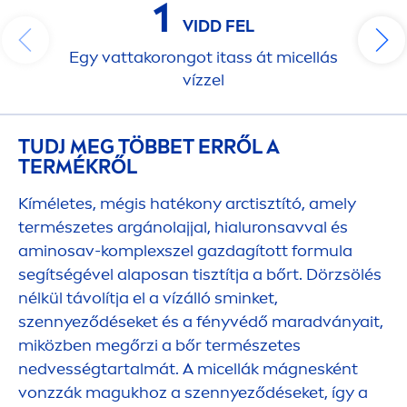
1
VIDD FEL
Egy vattakorongot itass át micellás
vízzel
TUDJ MEG TÖBBET ERRŐL A
TERMÉKRŐL
Kíméletes, mégis hatékony arctisztító, amely
természetes argánolajjal, hialuronsavval és
aminosav-komplexszel gazdagított formula
segítségével alaposan tisztítja a bőrt. Dörzsölés
nélkül távolítja el a vízálló sminket,
szennyeződéseket és a fényvédő maradványait,
miközben megőrzi a bőr természetes
nedvességtartalmát. A micellák mágnesként
vonzzák magukhoz a szennyeződéseket, így a