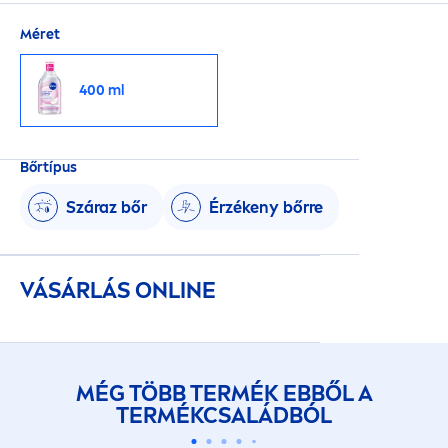
Méret
400 ml
Bőrtípus
Száraz bőr
Érzékeny bőrre
VÁSÁRLÁS ONLINE
MÉG TÖBB TERMÉK EBBŐL A
TERMÉKCSALÁDBÓL