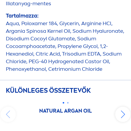
Illatanyag-
men
tes
Tartalmazza:
Aqua
, Poloxamer 184, Glycerin, Arginine HCI,
Argania Spinosa Kernel Oil, Sodium
Hyaluron
ate,
Disodium Cocoyl Glutamate, Sodium
Cocoamphoacetate, Propylene Glycol, 1,2-
Hexanediol, Citric Acid, Trisodium EDTA, Sodium
Chloride, PEG-40
Hydro
genated Castor Oil,
Phenoxyethanol, Cetrimonium Chloride
KÜLÖNLEGES ÖSSZETEVŐK
NATURAL
ARGAN OIL