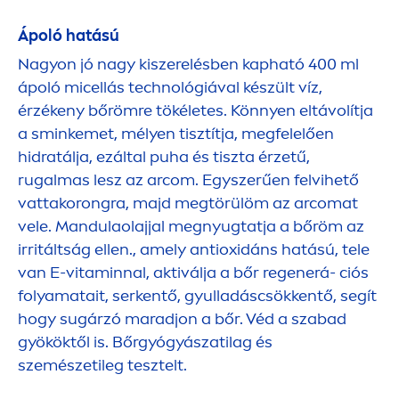
Ápoló hatású
Nagyon jó nagy kiszerelésben kapható 400 ml
ápoló micellás technológiával készült víz,
érzékeny bőrömre tökéletes. Könnyen eltávolítja
a sminkemet, mélyen tisztítja, megfelelően
hidratálja, ezáltal puha és tiszta érzetű,
rugalmas lesz az arcom. Egyszerűen felvihető
vattakorongra, majd megtörülöm az arcomat
vele. Mandulaolajjal megnyugtatja a bőröm az
irritáltság ellen., amely antioxidáns hatású, tele
van E-
vitamin
nal, aktiválja a bőr regenerá- ciós
folyamatait, serkentő, gyulladáscsökkentő, segít
hogy sugárzó maradjon a bőr. Véd a szabad
gyököktől is. Bőrgyógyászatilag és
szemészetileg tesztelt.