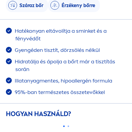
Száraz bőr
Érzékeny bőrre
Hatékonyan eltávolítja a sminket és a
fényvédőt
Gyengéden tisztít, dörzsölés nélkül
Hidratálja és ápolja a bőrt már a tisztítás
során
Illatanyag
men
tes, hipoallergén formula
95%-ban természetes összetevőkkel
HOGYAN HASZNÁLD?