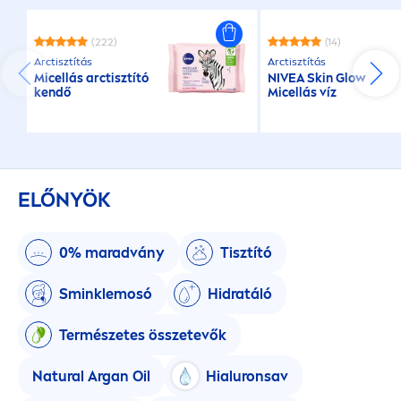
(222)
(14)
Arctisztítás
Arctisztítás
Micellás arctisztító
NIVEA
Skin
Glow
kendő
Micellás víz
ELŐNYÖK
0% maradvány
Tisztító
Sminklemosó
Hidratáló
Természetes összetevők
Natural
Argan Oil
Hialuronsav