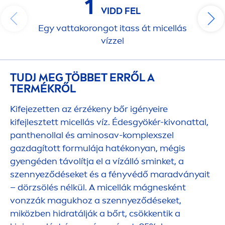
1
VIDD FEL
Egy vattakorongot itass át micellás
vízzel
TUDJ MEG TÖBBET ERRŐL A
TERMÉKRŐL
Kifejezetten az érzékeny bőr igényeire
kifejlesztett micellás víz. Édesgyökér-kivonattal,
panthenollal és aminosav-komplexszel
gazdagított formulája hatékonyan, mégis
gyengéden távolítja el a vízálló sminket, a
szennyeződéseket és a fényvédő maradványait
– dörzsölés nélkül. A micellák mágnesként
vonzzák magukhoz a szennyeződéseket,
miközben hidratálják a bőrt, csökkentik a