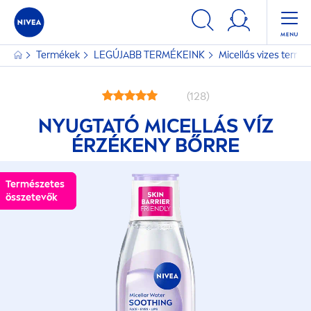
Termékek
LEGÚJABB TERMÉKEINK
Micellás vizes term
(128)
NYUGTATÓ MICELLÁS VÍZ
ÉRZÉKENY BŐRRE
Természetes
Természetes
összetevők
összetevők