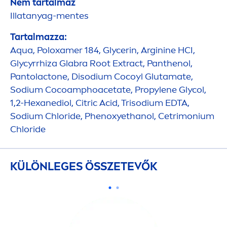
Nem tartalmaz
Illatanyag-
men
tes
Tartalmazza:
Aqua
, Poloxamer 184, Glycerin, Arginine HCI,
Glycyrrhiza Glabra Root Extract, Panthenol,
Pantolactone, Disodium Cocoyl Glutamate,
Sodium Cocoamphoacetate, Propylene Glycol,
1,2-Hexanediol, Citric Acid, Trisodium EDTA,
Sodium Chloride, Phenoxyethanol, Cetrimonium
Chloride
KÜLÖNLEGES ÖSSZETEVŐK