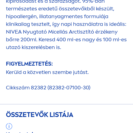
kipirosodást és a szárazságot. 95%-ban
természetes eredetű összetevőkből készült,
hipoallergén, illatanyag
men
tes formulája
klinikailag tesztelt, így napi használatra is ideális:
NIVEA
Nyugtató Micellás Arctisztító érzékeny
bőrre 200ml. Keresd 400 ml-es nagy és 100 ml-es
utazó kiszerelésben is.
FIGYELMEZTETÉS:
Kerüld a közvetlen szembe jutást.
Cikkszám 82382 (82382-07100-30)
ÖSSZETEVŐK LISTÁJA