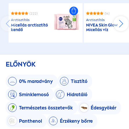
(222)
(14)
Arctisztítás
Arctisztítás
Micellás arctisztító
NIVEA
Skin
Glow
kendő
Micellás víz
ELŐNYÖK
0% maradvány
Tisztító
Sminklemosó
Hidratáló
Természetes összetevők
Édesgyökér
Panthenol
Érzékeny bőrre