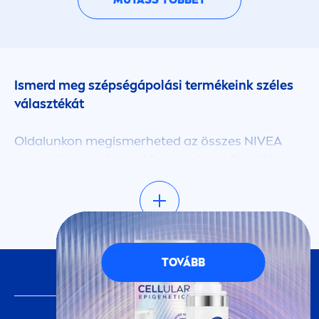
Ismerd meg szépségápolási termékeink széles
választékát
Oldalunkon megismerheted az összes
NIVEA
kozmetikumot, fedezd fel az igényeidhez illő
bőrápolókat. Kategóriaszűrőnk segítségével
könnyedén megtalálhatod a bőrtípusodnak
megfelelő vagy a kívánt terméktípust. Olvasd el
tippjeinket, inspirálódj cikkeinkből, és fedezd fel,
hogyan használhatod termékeinket. Tudj meg
TOVÁBB
KÖVESS MINKET
mindent újdonságainkról, kövess minket a
legfrissebb tartalmakért, szépségápolási
tippekért.
FONTOS INFORMÁCIÓ