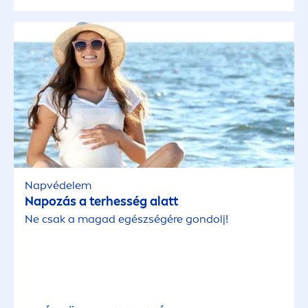
Testápolás
Testápolás
TARTALOM TÍPUSA
18-35 éves kor
Cikk
Napvédelem
Napozás a terhesség alatt
Gyakorlati Tipp
Ne csak a magad egészségére gondolj!
Videó
BŐRTÍPUS