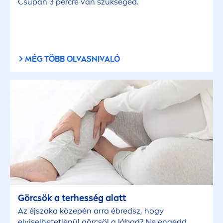
Csupán 3 percre van szükséged.
MÉG TÖBB OLVASNIVALÓ
Görcsök a terhesség alatt
Az éjszaka közepén arra ébredsz, hogy
elviselhetetlenül görcsöl a lábad? Ne engedd,