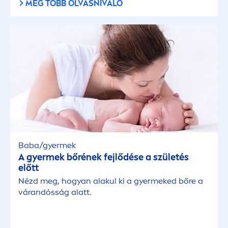
MÉG TÖBB OLVASNIVALÓ
Érett bőr
Érzékeny bőrre
Érzékeny fejbőr
Fakó & fáradt bőr
Minden bőrtípusra
Baba/gyermek
A gyermek bőrének fejlődése a születés
előtt
Nagyon száraz bőr
Nézd meg, hogyan alakul ki a gyermeked bőre a
várandósság alatt.
Normál bőr