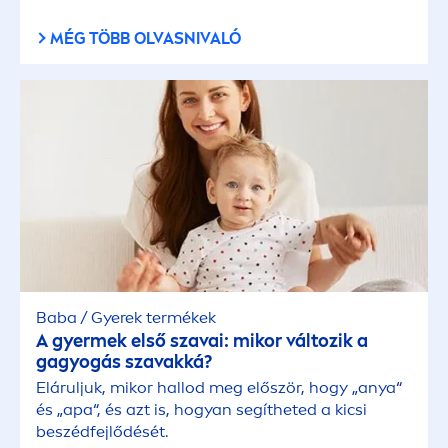
MÉG TÖBB OLVASNIVALÓ
Baba / Gyerek termékek
A gyermek első szavai: mikor változik a
gagyogás szavakká?
Eláruljuk, mikor hallod meg először, hogy „anya“
és „apa“, és azt is, hogyan segítheted a kicsi
beszédfejlődését.