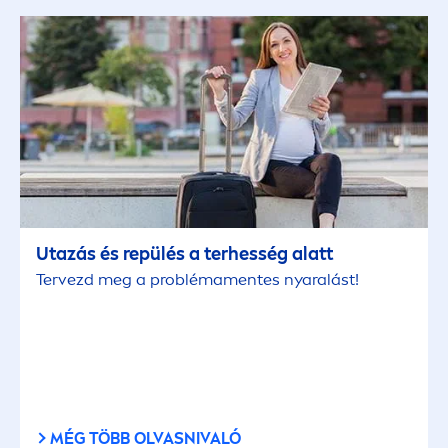
Hajápolás
Hajformázás
Intim ápolás
Kézápoló
Utazás és repülés a terhesség alatt
Tervezd meg a probléma
men
tes nyaralást!
Napvédelem
Napvédelem arc
Napvédelem baba/gyermek
MÉG TÖBB OLVASNIVALÓ