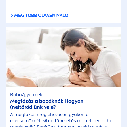
MÉG TÖBB OLVASNIVALÓ
Baba/gyermek
Megfázás a babáknál: Hogyan
(ne)törődjünk vele?
A megfázás meglehetősen gyakori a
csecsemőknél. Mik a tünetei és mit kell tenni, ha
megjelenik? Segítünk, hogyan kezeld mindezt