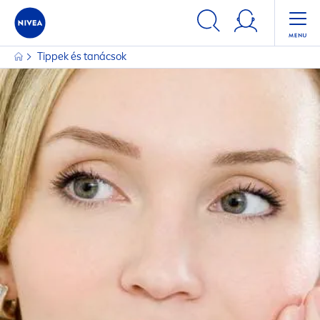
SZŰRŐK
Tippek és tanácsok
FŐ KATEGÓRIA
Arc
Baba/gyermek
Baba/gyermek
Baba/gyermek
Férfi