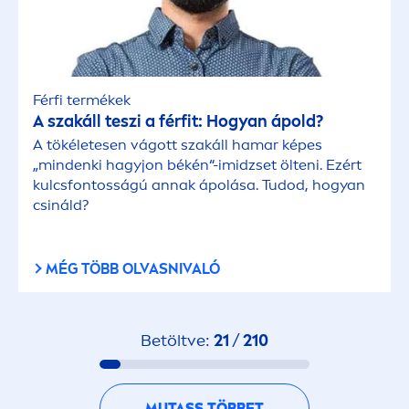
Férfi termékek
A szakáll teszi a férfit: Hogyan ápold?
A tökéletesen vágott szakáll hamar képes
„mindenki hagyjon békén“-imidzset ölteni. Ezért
kulcsfontosságú annak ápolása. Tudod, hogyan
csináld?
MÉG TÖBB OLVASNIVALÓ
Betöltve:
21
/
210
MUTASS TÖBBET