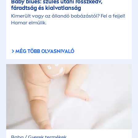
Baby blues: szülés utáni rosszkedv,
fáradtság és kialvatlanság
Kimerült vagy az állandó babázástól? Fel a fejjel!
Hamar elmúlik.
MÉG TÖBB OLVASNIVALÓ
Baba / Gyerek termékek