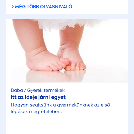
Pattanásos bőr
MÉG TÖBB OLVASNIVALÓ
Száraz bőr
Vegyes bőr
HAJTÍPUS
Minden hajtípus
Száraz haj
Baba / Gyerek termékek
Itt az ideje járni egyet
Hogyan segítsünk a gyermekünknek az első
Zsíros haj
lépések megtételében.
KIVÁLASZTOTT SZŰRŐ