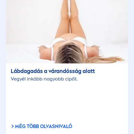
Babaápolás
Babaápolás
Babaápolás
Borotválkozás
Lábdagadás a várandósság alatt
Dezodor
Vegyél inkább nagyobb cipőt.
Dezodor
Fürdő termékek
MÉG TÖBB OLVASNIVALÓ
Hajápolás