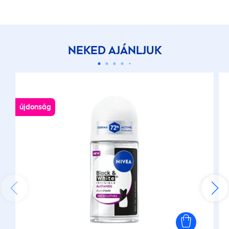
NEKED AJÁNLJUK
újdonság