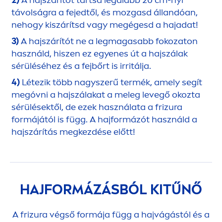
2)
A hajszárítót tartsd legalább 20 cm-nyi
távolságra a fejedtől, és mozgasd állandóan,
nehogy kiszárítsd vagy megégesd a hajadat!
3)
A hajszárítót ne a legmagasabb fokozaton
használd, hiszen ez egyenes út a hajszálak
sérüléséhez és a fejbőrt is irritálja.
4)
Létezik több nagyszerű termék, amely segít
megóvni a hajszálakat a meleg levegő okozta
sérülésektől, de ezek használata a frizura
formájától is függ. A hajformázót használd a
hajszárítás megkezdése előtt!
HAJFORMÁZÁSBÓL KITŰNŐ
A frizura végső formája függ a hajvágástól és a