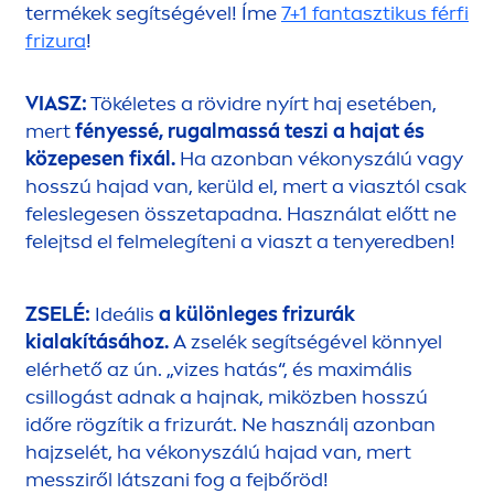
termékek segítségével! Íme
7+1 fantasztikus férfi
frizura
!
VIASZ:
Tökéletes a rövidre nyírt haj esetében,
mert
fényessé, rugalmassá teszi a hajat és
közepesen fixál.
Ha azonban vékonyszálú vagy
hosszú hajad van, kerüld el, mert a viasztól csak
feleslegesen összetapadna. Használat előtt ne
felejtsd el felmelegíteni a viaszt a tenyeredben!
ZSELÉ:
Ideális
a különleges frizurák
kialakításához.
A zselék segítségével könnyel
elérhető az ún. „vizes hatás“, és maximális
csillogást adnak a hajnak, miközben hosszú
időre rögzítik a frizurát. Ne használj azonban
hajzselét, ha vékonyszálú hajad van, mert
messziről látszani fog a fejbőröd!