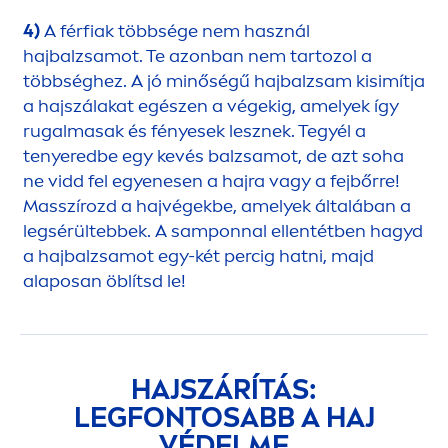
4)
A férfiak többsége nem használ
hajbalzsamot. Te azonban nem tartozol a
többséghez. A jó minőségű hajbalzsam kisimítja
a hajszálakat egészen a végekig, amelyek így
rugalmasak és fényesek lesznek. Tegyél a
tenyeredbe egy kevés balzsamot, de azt soha
ne vidd fel egyenesen a hajra vagy a fejbőrre!
Masszírozd a hajvégekbe, amelyek általában a
legsérültebbek. A samponnal ellentétben hagyd
a hajbalzsamot egy-két percig hatni, majd
alaposan öblítsd le!
HAJSZÁRÍTÁS:
LEGFONTOSABB A HAJ
VÉDELME