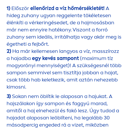
1)
Először
ellenőrizd a víz hőmérsékletét!
A
hideg zuhany ugyan reggelente tökéletesen
élénkíti a vérkeringésedet, de a hajmosásban
már nem ennyire hatékony. Viszont a forró
zuhany sem ideális, irritálhatja vagy akár meg is
égetheti a fejbőrt.
2)
Ha már kellemesen langyos a víz, masszírozz
a hajadba
egy kevés sampont
(maximum tíz
mogyorónyi
men
nyiséget)! A szükségesnél több
sampon semmivel sem tisztítja jobban a hajat,
csak több hab keletkezik, amit aztán nehezebb
kimosni.
3)
Sokan nem öblítik le alaposan a hajukat. A
hajszálakon így sampon és faggyú marad,
amitől a haj elnehezül és fakó lesz. Úgy tudod a
hajadat alaposan leöblíteni, ha legalább 30
másodpercig engeded rá a vizet, miközben