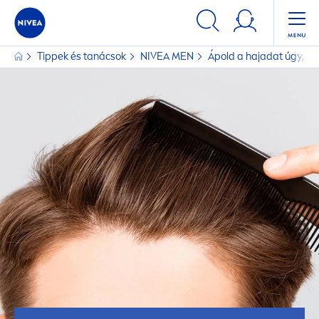
Tippek és tanácsok
NIVEA
MEN
Ápold a hajadat úgy, min