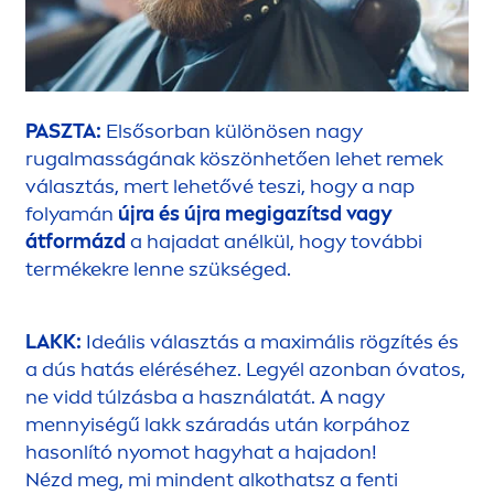
PASZTA:
Elsősorban különösen nagy
rugalmasságának köszönhetően lehet remek
választás, mert lehetővé teszi, hogy a nap
folyamán
újra és újra megigazítsd vagy
átformázd
a hajadat anélkül, hogy további
termékekre lenne szükséged.
LAKK:
Ideális választás a maximális rögzítés és
a dús hatás eléréséhez. Legyél azonban óvatos,
ne vidd túlzásba a használatát. A nagy
men
nyiségű lakk száradás után korpához
hasonlító nyomot hagyhat a hajadon!
Nézd meg, mi mindent alkothatsz a fenti