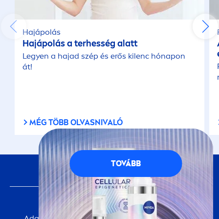
Hajápolás
Hajápolás a terhesség alatt
Legyen a hajad szép és erős kilenc hónapon
át!
MÉG TÖBB OLVASNIVALÓ
TOVÁBB
KÖVESS MINKET
FONTOS INFORMÁCIÓ
Adatvédelmi Tájékoztató
Cookie-beállítások