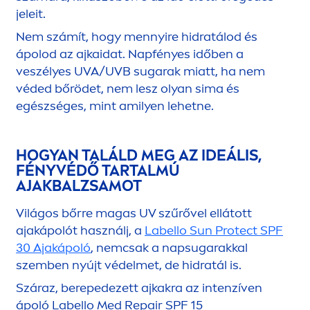
jeleit.
Nem számít, hogy
men
nyire hidratálod és
ápolod az ajkaidat. Napfényes időben a
veszélyes UVA/UVB sugarak miatt, ha nem
véded bőrödet, nem lesz olyan sima és
egészséges, mint amilyen lehetne.
HOGYAN TALÁLD MEG AZ IDEÁLIS,
FÉNYVÉDŐ TARTALMÚ
AJAKBALZSAMOT
Világos bőrre magas UV szűrővel ellátott
ajakápolót használj, a
Labello
Sun
Protect
SPF
30 Ajakápoló
, nemcsak a napsugarakkal
szemben nyújt védelmet, de hidratál is.
Száraz, berepedezett ajkakra az intenzíven
ápoló
Labello
Med
Repair
SPF 15