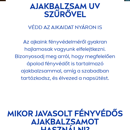
AJAKBALZSAM UV
SZŰRŐVEL
VÉDD AZ AJKAIDAT NYÁRON IS
Az ajkaink fényvédelméről gyakran
hajlamosak vagyunk elfelejtkezni.
Bizonyosodj meg arról, hogy megfelelően
ápolod fényvédőt is tartalmazó
ajakbalzsammal, amíg a szabadban
tartózkodsz, és élvezed a napsütést.
MIKOR JAVASOLT FÉNYVÉDŐS
AJAKBALZSAMOT
HASZNÁLNI?