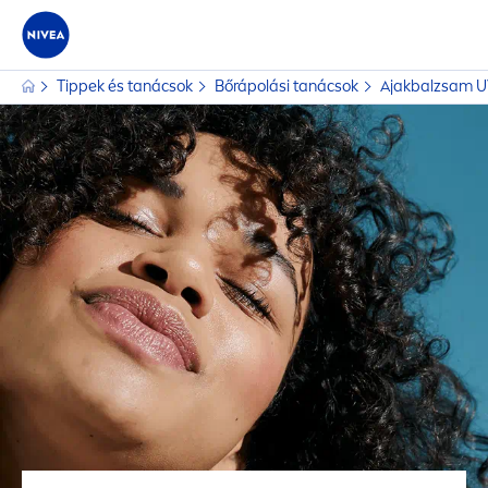
Tippek és tanácsok
Bőrápolási tanácsok
Ajakbalzsam U