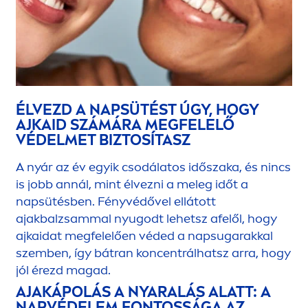
ÉLVEZD A NAPSÜTÉST ÚGY, HOGY
AJKAID SZÁMÁRA MEGFELELŐ
VÉDELMET BIZTOSÍTASZ
A nyár az év egyik csodálatos időszaka, és nincs
is jobb annál, mint élvezni a meleg időt a
napsütésben. Fényvédővel ellátott
ajakbalzsammal nyugodt lehetsz afelől, hogy
ajkaidat megfelelően véded a napsugarakkal
szemben, így bátran koncentrálhatsz arra, hogy
jól érezd magad.
AJAKÁPOLÁS A NYARALÁS ALATT: A
NAPVÉDELEM FONTOSSÁGA AZ