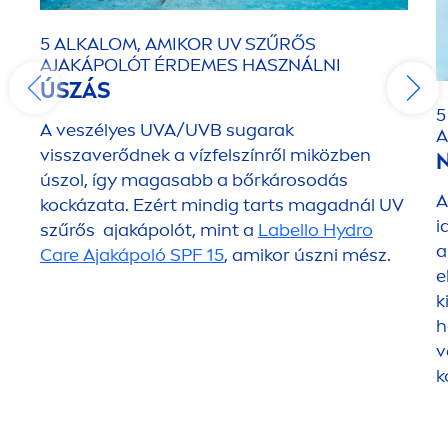
5 ALKALOM, AMIKOR UV SZŰRŐS
AJAKÁPOLÓT ÉRDEMES HASZNÁLNI
ÚSZÁS
5
A veszélyes UVA/UVB sugarak
A
visszaverődnek a vízfelszínről miközben
úszol, így magasabb a bőrkárosodás
A
kockázata. Ezért mindig tarts magadnál UV
i
szűrős ajakápolót, mint a
Labello
Hydro
a
Care
Ajakápoló SPF 15
, amikor úszni mész.
e
k
h
v
k