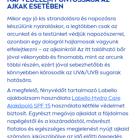
AJKAK ESETÉBEN
Mikor egy jó kis strandolásra és napozásra
készülünk nyaraláskor, a legtöbben csak az
arcunkat és a testünket védjük napozószerrel,
azonban egy dologról hajlamosak vagyunk
elfelejtkezni – az ajkainkról! Az itt található bőr
jóval vékonyabb és finomabb, mint az arcunk
többi részén, ezért jóval sebezhetőbb és
könnyebben károsodik az UVA/UVB sugarak
hatására.
A megfelelő, fényvédőt tartalmazó
Labello
ajakbalzsam használata
Labello
Hydro
Care
Ajakápoló SPF 15
használata kétféle védelmet
biztosít. Egyrészt megóvja ajkaidat a fájdalmas
napégéstől és a kiszáradástól, másrészt
fiatalos és egészséges megjelenést nyújt ajkaid
számára, kiküszöbölve az idő előtti öregedés