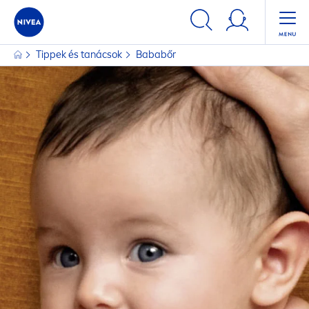
SZŰRŐK
Tippek és tanácsok
Bababőr
FŐ KATEGÓRIA
Baba/gyermek
Baba/gyermek
Baba/gyermek
BŐRTÍPUS
Érzékeny bőrre