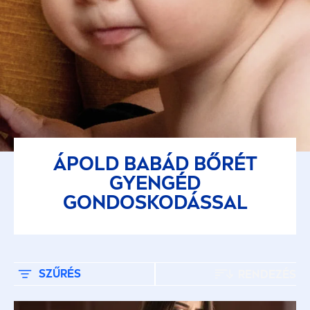
Minden bőrtípusra
KIVÁLASZTOTT SZŰRŐ
ÁPOLD BABÁD BŐRÉT
GYENGÉD
GONDOSKODÁSSAL
SZŰRÉS
RENDEZÉS