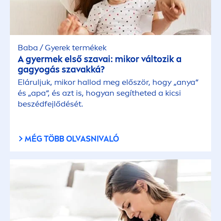
Baba / Gyerek termékek
A gyermek első szavai: mikor változik a
gagyogás szavakká?
Eláruljuk, mikor hallod meg először, hogy „anya“
és „apa“, és azt is, hogyan segítheted a kicsi
beszédfejlődését.
MÉG TÖBB OLVASNIVALÓ