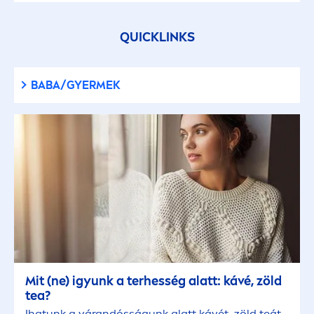
QUICKLINKS
BABA/GYERMEK
Mit (ne) igyunk a terhesség alatt: kávé, zöld
tea?
Ihatunk a várandósságunk alatt kávét, zöld teát,