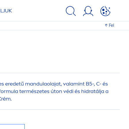
LJUK
Fel
 eredetű mandulaolajat, valamint B5-, C- és
formula természetes úton védi és hidratálja a
Krém.