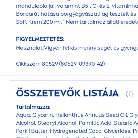
mandulaolajjal, valamint B5-, C- és E-
vitamin
na
Bőrbarát hatása bőrgyógyászatilag tesztelt és
Soft Krém 200 ml. * Nem tartalmaz állati eredet
FIGYELMEZTETÉS:
Használat:Vigyen fel kis
men
nyiséget és gyengé
Cikkszám 80529 (80529-09390-42)
ÖSSZETEVŐK LISTÁJA
Tartalmazza:
Aqua
, Glycerin, Helianthus Annuus Seed Oil, Gly
Alcohol, Stearyl Alcohol, Palmitic Acid, Steari
Parkii
Butter
,
Hydro
genated Coco-Glycerides, P