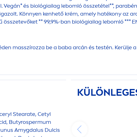
l. Vegán* és biológiailag lebomló összetétel**, para
 igazolt. Könnyen kenhető krém, amely hatékony az ar
ű összetevőket ** 99,9%-ban biológiailag lebomló *** E
den masszírozza be a baba arcán és testén. Kerülje a
KÜLÖNLEGE
ceryl Stearate, Cetyl
c Acid, Butyrospermum
runus Amygdalus Dulcis