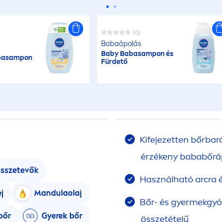
(0)
Babaápolás
Baby Babasampon és
basampon
Fürdető
Kifejezetten bőrbar
érzékeny bababőrá
összetevők
Használható arcra é
j
Mandulaolaj
Bőr- és gyermekgyóg
bőr
Gyerek bőr
összetételű