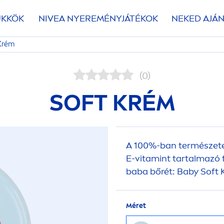
ÜKKÖK
NIVEA
NYEREMÉNYJÁTÉKOK
NEKED AJÁN
 Krém
(0)
SOFT KRÉM
A 100%-ban természetes
E-
vitamin
t tartalmazó 
baba bőrét: Baby Soft 
Méret