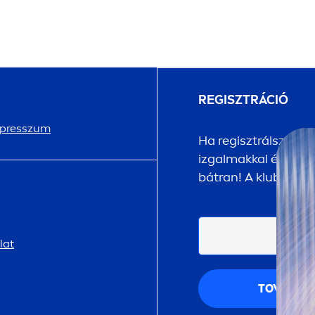
REGISZTRÁCIÓ
presszum
Ha regisztrálsz a
NI
izgalmakkal és megle
bátran! A klubtagsá
lat
TOVÁBB