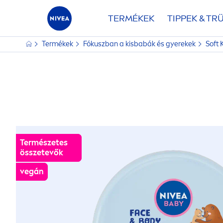
TERMÉKEK
TIPPEK & TR
Termékek
Fókuszban a kisbabák és gyerekek
Soft
Természetes
Természetes
összetevők
összetevők
vegán
vegán