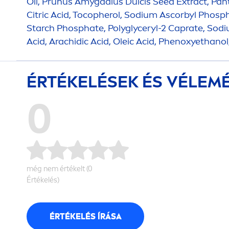
Oil, Prunus Amygdalus Dulcis Seed Extract, Pan
Citric Acid, Tocopherol, Sodium Ascorbyl Phosp
Starch Phosphate, Polyglyceryl-2 Caprate, Sod
Acid, Arachidic Acid, Oleic Acid, Phenoxyethano
ÉRTÉKELÉSEK ÉS VÉLEM
0
még nem értékelt (0
Értékelés)
ÉRTÉKELÉS ÍRÁSA