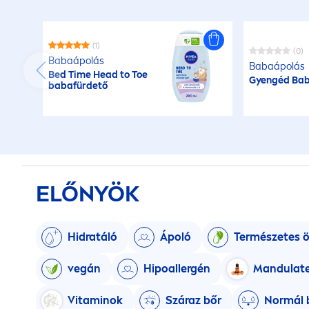
(1)
(0)
Babaápolás
Babaápolás
Bed Time Head to Toe
Gyengéd Ba
babafürdető
ELŐNYÖK
Hidratáló
Ápoló
Természetes 
vegán
Hipoallergén
Mandulate
Vitamin
ok
Száraz bőr
Normál 