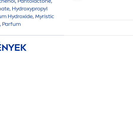
thenol, Pantolactone,
hate,
Hydro
xypropyl
ium
Hydro
xide, Myristic
l, Parfum
ÉNYEK