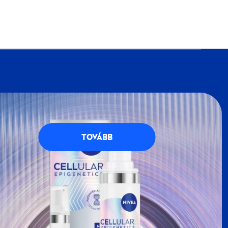
VEA
Klubba, részese lehetsz a
NIVEA
petésekkel teli, kék-fehér világának. Regisztrálj
g számos előnnyel jár.
TOVÁBB