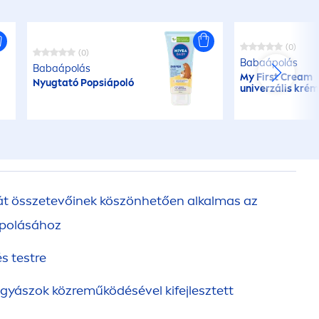
(0)
(0)
Babaápolás
Babaápolás
My First Cream
Nyugtató Popsiápoló
univerzális kré
át összetevőinek köszönhetően alkalmas az
polásához
s testre
yászok közreműködésével kifejlesztett