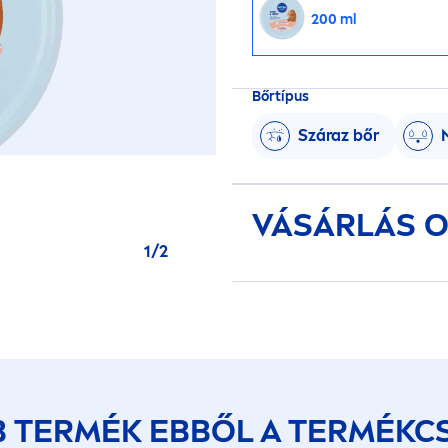
200 ml
Bőrtípus
Száraz bőr
VÁSÁRLÁS O
1
/
2
B TERMÉK EBBŐL A TERMÉKC