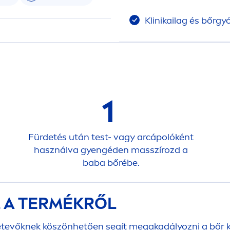
Klinikailag és bőrgy
1
Fürdetés után test- vagy arcápolóként
használva gyengéden masszírozd a
baba bőrébe.
L A TERMÉKRŐL
etevőknek köszönhetően segít megakadályozni a bőr 