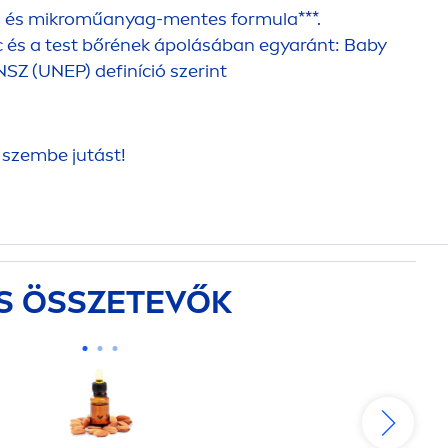
bén és mikroműanyag-
men
tes formula***.
c és a test bőrének ápolásában egyaránt: Baby
NSZ (UNEP) definíció szerint
 szembe jutást!
S ÖSSZETEVŐK