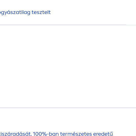
ógyászatilag tesztelt
kiszáradását. 100%-ban természetes eredetű