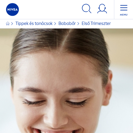
Tippek és tanácsok
Bababőr
Első Trimeszter