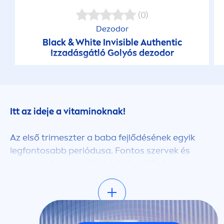
(0)
Dezodor
Black
&
White
Invisible Authentic
Izzadásgátló Golyós dezodor
Itt az ideje a
vitamin
oknak!
Az első trimeszter a baba fejlődésének egyik
legfontosabb periódusa. Fontos szervek és
csontok alakulnak ki, kialakul a látó- és
hallórendszer, a szív és a keringési rendszer. Az
egészséges életmód és a változatos étrend
fontosabb, mint bármikor korábban.
Megtudhatod, mit kell enned (mi az amit nem),