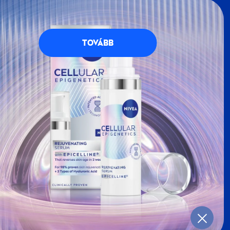
VEA
Klubba, részese lehetsz a
NIVEA
petésekkel teli, kék-fehér világának. Regisztrálj
g számos előnnyel jár.
TOVÁBB