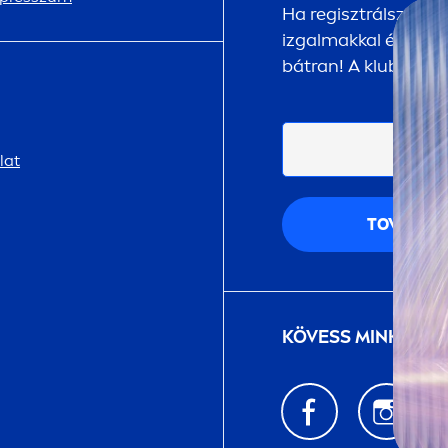
Ha regisztrálsz a
NI
izgalmakkal és megle
bátran! A klubtagsá
lat
TOVÁBB
KÖVESS MINKET