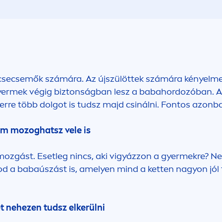
csecsemők számára. Az újszülöttek számára kényelme
ermek végig biztonságban lesz a babahordozóban. A ba
erre több dolgot is tudsz majd csinálni. Fontos azonb
em mozoghatsz vele is
mozgást. Esetleg nincs, aki vigyázzon a gyermekre? Ne
od a babaúszást is, amelyen mind a ketten nagyon jól
t nehezen tudsz elkerülni