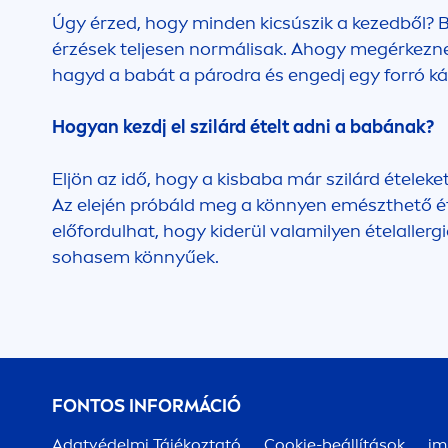
Úgy érzed, hogy minden kicsúszik a kezedből? B
érzések teljesen normálisak. Ahogy megérkeznek
hagyd a babát a párodra és engedj egy forró ká
Hogyan kezdj el szilárd ételt adni a babának?
Eljön az idő, hogy a kisbaba már szilárd ételek
Az elején próbáld meg a könnyen emészthető étel
előfordulhat, hogy kiderül valamilyen ételaller
sohasem könnyűek.
FONTOS INFORMÁCIÓ
Adatvédelmi Tájékoztató
Cookie-beállítások
im