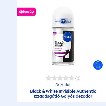
újdonság
(0)
Dezodor
Black
&
White
Invisible Authentic
Izzadásgátló Golyós dezodor