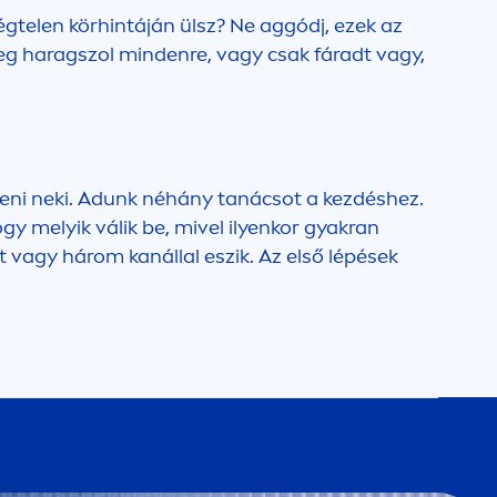
gtelen körhintáján ülsz? Ne aggódj, ezek az
eg haragszol mindenre, vagy csak fáradt vagy,
szeni neki. Adunk néhány tanácsot a kezdéshez.
y melyik válik be, mivel ilyenkor gyakran
t vagy három kanállal eszik. Az első lépések