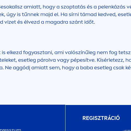
esokallsz amiatt, hogy a szoptatás és a pelenkázás vé
, úgy is tűnnek majd el. Ha sírni támad kedved, esetl
d vizet és élvezd a magadra szánt időt.
et is elkezd fogyasztani, ami valószínűleg nem fog tet
eket, esetleg párolva vagy pépesítve. Kísérletezz, hog
gia. Ne aggódj amiatt sem, hogy a baba esetleg csak ké
REGISZTRÁCIÓ
presszum