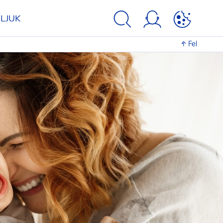
LJUK
Fel