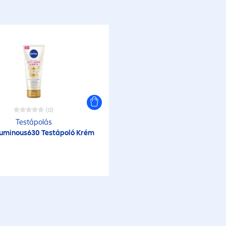
(0)
Testápolás
uminous
630 Testápoló Krém