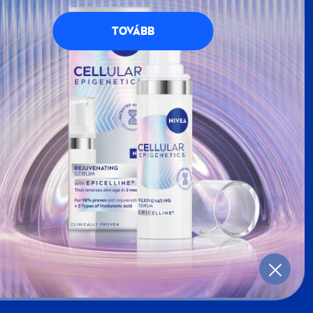
petésekkel teli, kék-fehér világának. Regisztrálj
g számos előnnyel jár.
TOVÁBB