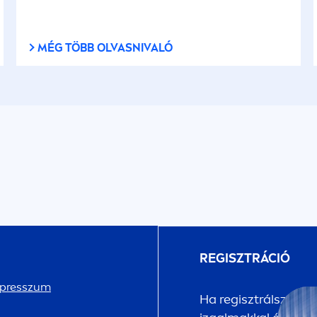
MÉG TÖBB OLVASNIVALÓ
REGISZTRÁCIÓ
presszum
Ha regisztrálsz a
NI