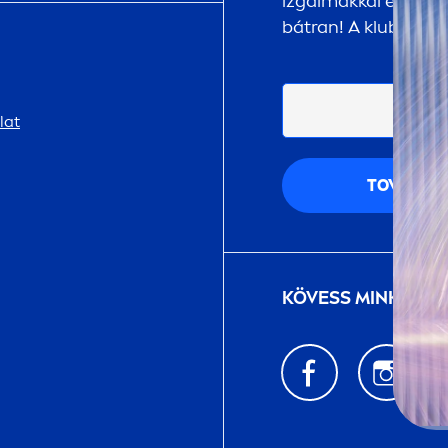
izgalmakkal és megle
bátran! A klubtagsá
lat
TOVÁBB
KÖVESS MINKET