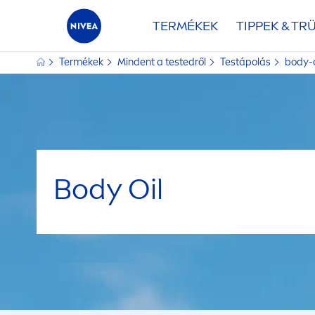
TERMÉKEK
TIPPEK & TR
Termékek
Mindent a testedről
Testápolás
body-o
Body Oil