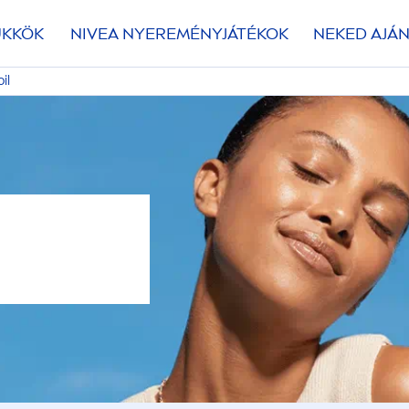
ÜKKÖK
NIVEA
NYEREMÉNYJÁTÉKOK
NEKED AJÁN
il