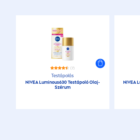
(7)
Testápolás
NIVEA
Luminous
630 Testápoló Olaj-
NIVEA
L
Szérum