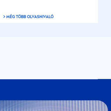
MÉG TÖBB OLVASNIVALÓ
VEA
Klubba, részese lehetsz a
NIVEA