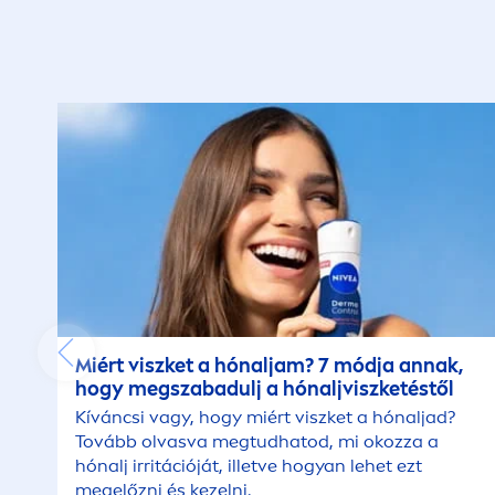
Miért viszket a hónaljam? 7 módja annak,
hogy megszabadulj a hónaljviszketéstől
Kíváncsi vagy, hogy miért viszket a hónaljad?
Tovább olvasva megtudhatod, mi okozza a
hónalj irritációját, illetve hogyan lehet ezt
megelőzni és kezelni.