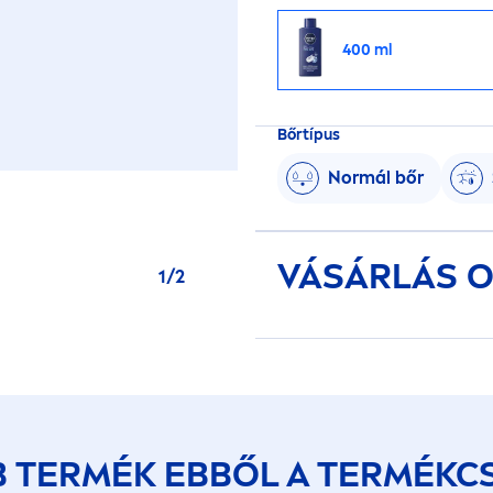
400 ml
Bőrtípus
Normál bőr
VÁSÁRLÁS O
1
/
2
B TERMÉK EBBŐL A TERMÉKC