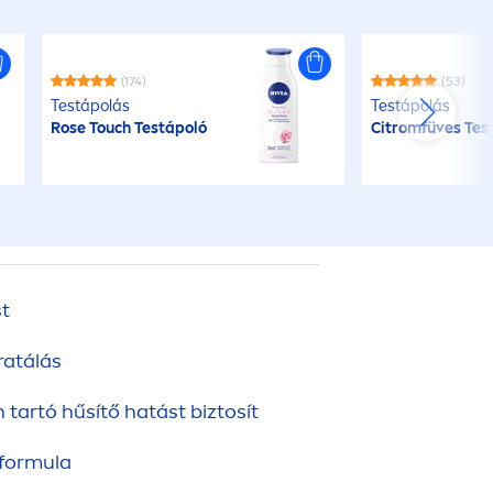
(174)
(53)
Testápolás
Testápolás
Rose
Touch Testápoló
Citromfüves Tes
st
ratálás
tartó hűsítő hatást biztosít
 formula