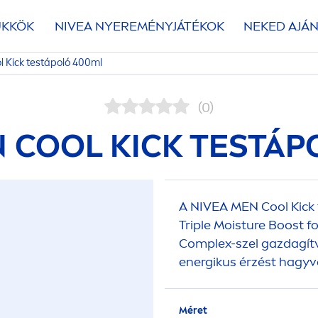
ÜKKÖK
NIVEA
NYEREMÉNYJÁTÉKOK
NEKED AJÁN
l
Kick
testápoló 400ml
(0)
N
COOL
KICK
TESTÁP
A
NIVEA
MEN
Cool
Kick
Triple Moisture Boost 
Complex-szel gazdagítva
energikus érzést hagyv
Méret