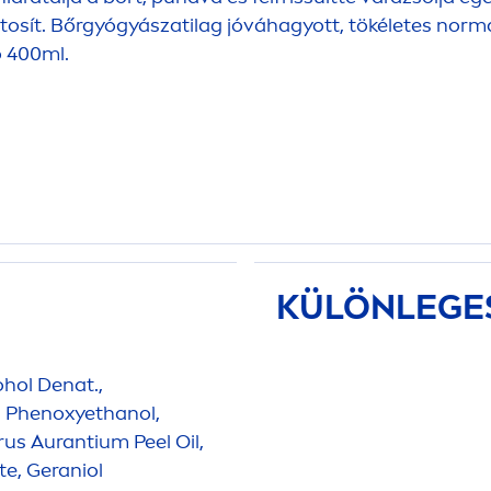
iztosít. Bőrgyógyászatilag jóváhagyott, tökéletes nor
 400ml.
KÜLÖNLEGE
cohol Denat.,
, Phenoxyethanol,
rus Aurantium Peel Oil,
te, Geraniol