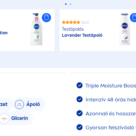
(122)
Testápolás
tion
Lavender Testápoló
Triple Moisture Boo
Intenzív 48 órás hid
rzet
Ápoló
Azonnali és hosszan 
Glicerin
Gyorsan felszívódó