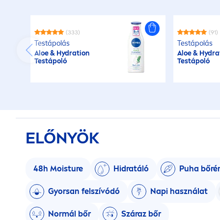
(333)
(91)
Testápolás
Testápolás
Aloe &
Hydra
tion
Aloe &
Hydra
Testápoló
Testápoló
ELŐNYÖK
48h Moisture
Hidratáló
Puha bőré
Gyorsan felszívódó
Napi használat
Normál bőr
Száraz bőr