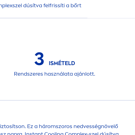
plexszel dúsítva felfrissíti a bőrt
3
ISMÉTELD
Rendszeres használata ajánlott.
t biztosítson. Ez a háromszoros nedvességnövelő
ész napra. Instant
Cool
ing Complex-szel dúsítva