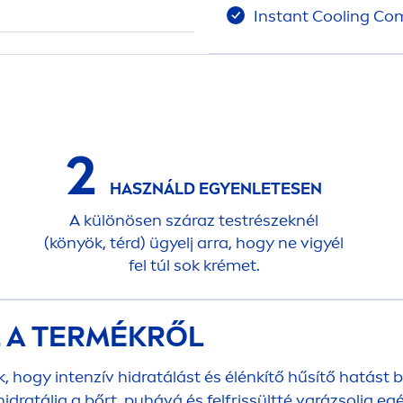
Instant
Cool
ing Com
2
HASZNÁLD EGYENLETESEN
A különösen száraz testrészeknél
(könyök, térd) ügyelj arra, hogy ne vigyél
fel túl sok krémet.
L A TERMÉKRŐL
, hogy intenzív hidratálást és élénkítő hűsítő hatás
idratálja a bőrt, puhává és felfrissültté varázsolja eg