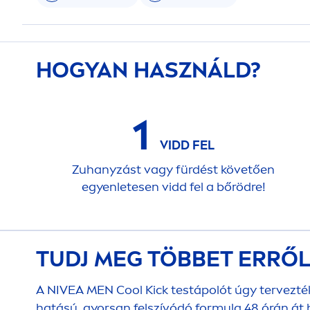
HOGYAN HASZNÁLD?
1
VIDD FEL
Zuhanyzást vagy fürdést követően
egyenletesen vidd fel a bőrödre!
TUDJ MEG TÖBBET ERRŐ
A
NIVEA
MEN
Cool
Kick
testápolót úgy tervezték
hatású, gyorsan felszívódó formula 48 órán át h