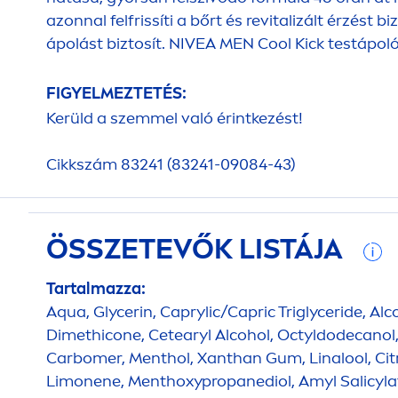
azonnal felfrissíti a bőrt és re
vital
izált érzést b
ápolást biztosít.
NIVEA
MEN
Cool
Kick
testápoló
FIGYELMEZTETÉS:
Kerüld a szemmel való érintkezést!
Cikkszám 83241 (83241-09084-43)
ÖSSZETEVŐK LISTÁJA
Tartalmazza:
Aqua
, Glycerin, Caprylic/Capric Triglyceride, Al
Dimethicone, Cetearyl Alcohol, Octyldodecanol
Carbomer,
Men
thol, Xanthan Gum, Linalool, Cit
Limonene,
Men
thoxypropanediol, Amyl Salicyla