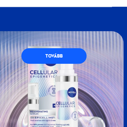
VEA
Klubba, részese lehetsz a
NIVEA
petésekkel teli, kék-fehér világának. Regisztrálj
g számos előnnyel jár.
TOVÁBB