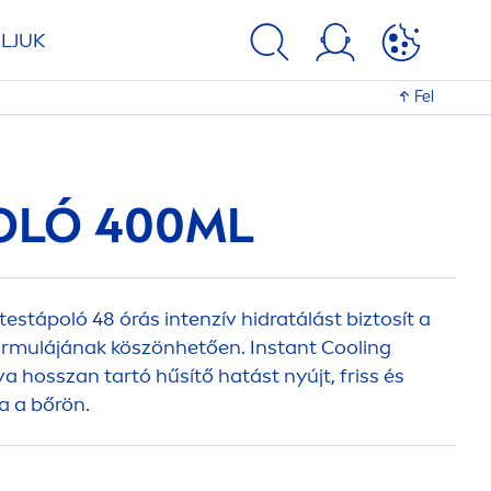
LJUK
Fel
OLÓ 400ML
testápoló 48 órás intenzív hidratálást biztosít a
formulájának köszönhetően. Instant
Cool
ing
 hosszan tartó hűsítő hatást nyújt, friss és
a a bőrön.