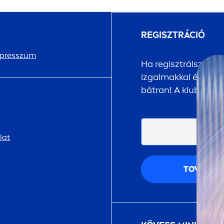
REGISZTRÁCIÓ
presszum
Ha regisztrálsz a
NI
izgalmakkal és megle
bátran! A klubtagsá
lat
TOVÁBB