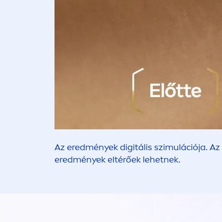
Az eredmények digitális szimulációja. Az
eredmények eltérőek lehetnek.