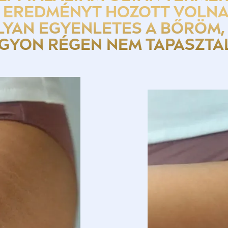
 EREDMÉNYT HOZOTT VOLNA.
LYAN EGYENLETES A BŐRÖM,
GYON RÉGEN NEM TAPASZTAL