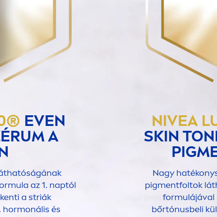
0®
EVEN
NIVEA
L
ZÉRUM A
SKIN
TONE
EN
PIG
M
 láthatóságának
Nagy hatékonysá
ormula az 1. naptól
pig
men
tfoltok lá
kenti a striák
formulájával 
, hormonális és
bőrtónusbeli kü