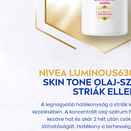
NIVEA
LUMINOUS
63
SKIN
TONE OLAJ-S
STRIÁK ELL
A legnagyobb hatékonyság a striák
kezelésében. A koncentrált olaj-szérum f
kezdve hat és akár 2 hét után csök
láthatóságát. Hatékony a terhesség