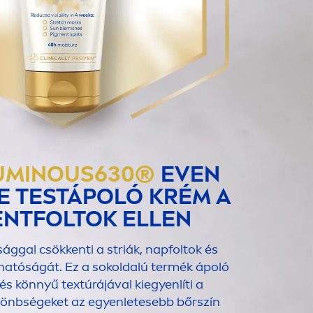
UMINOUS
630®
EVEN
 TESTÁPOLÓ KRÉM A
EN
TFOLTOK ELLEN
ggal csökkenti a striák, napfoltok és
thatóságát. Ez a sokoldalú termék ápoló
és könnyű textúrájával kiegyenlíti a
lönbségeket az egyenletesebb bőrszín