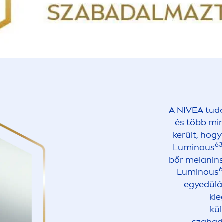
A
NIVEA
tudó
és több mi
került, hog
6
Luminous
bőr melanin
Luminous
egyedülá
kie
kü
szabad