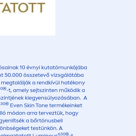
sainak 10 évnyi kutatómunkájába
nt 50.000 összetevő vizsgálátába
y megtalálják a rendkívül hatékony
30®
-t, amely sejtszinten működik a
szintjének kiegyensúlyozásában. A
630®
Even
Skin
Tone termékeinket
lló módon arra terveztük, hogy
gyenlítsék a bőrtónusbeli
lönbségeket testünkön. A
630®
almaztatott
Luminous
-t