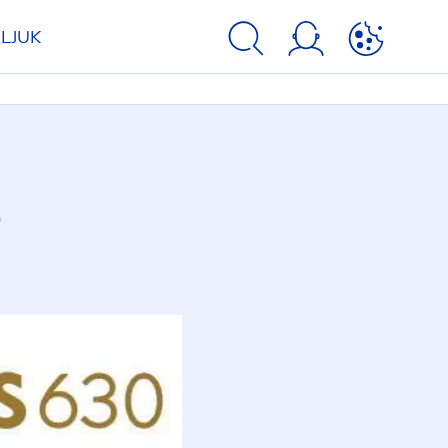
LJUK
Ő