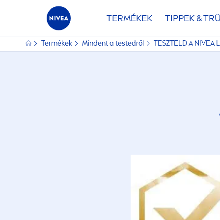
TERMÉKEK
TIPPEK & TR
Termékek
Mindent a testedről
TESZTELD A
NIVEA