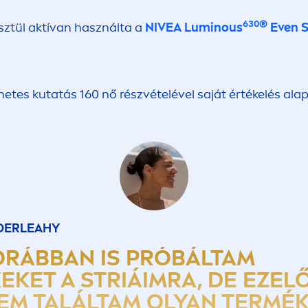
630®
esztül aktívan használta a
NIVEA
Luminous
Even
S
hetes kutatás 160 nő részvételével saját értékelés ala
DERLEAHY
ORÁBBAN IS PRÓBÁLTAM
EKET A STRIÁIMRA, DE EZEL
EM TALÁLTAM OLYAN TERMÉKE