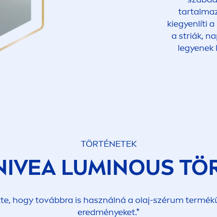
tartalma
kiegyenlíti 
a striák, na
legyenek 
TÖRTÉNETEK
NIVEA
LUMINOUS
TÖ
, hogy továbbra is használná a olaj-szérum termékün
eredményeket.*