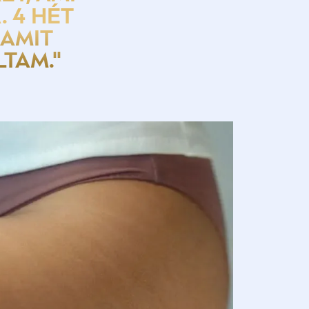
 4 HÉT
 AMIT
TAM."