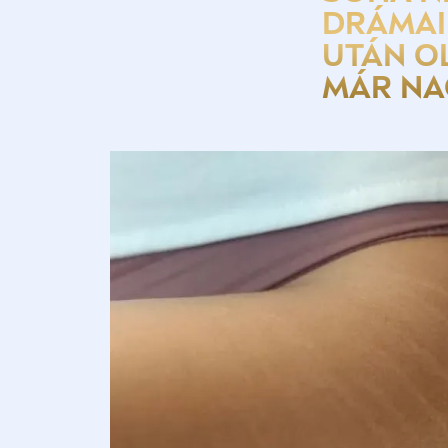
DRÁMAI
UTÁN O
MÁR NA