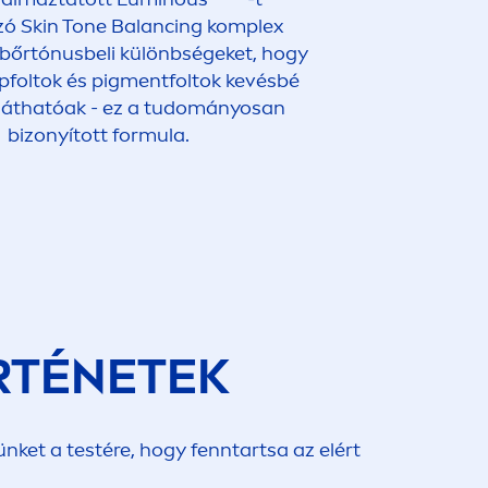
zó
Skin
Tone Balancing komplex
a bőrtónusbeli különbségeket, hogy
pfoltok és pig
men
tfoltok kevésbé
láthatóak - ez a tudományosan
bizonyított formula.
RTÉNETEK
ket a testére, hogy fenntartsa az elért