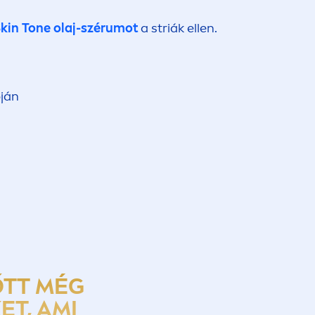
kin
Tone olaj-szérumot
a striák ellen.
pján
ŐTT MÉG
T, AMI