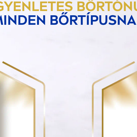
GYENLETES BŐRTÓN
MINDEN BŐRTÍPUSNA