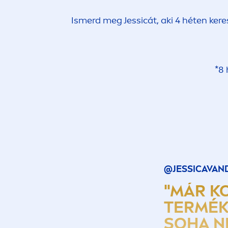
Ismerd meg Jessicát, aki 4 héten ker
*8 
@JESSICAVAN
"MÁR K
TERMÉK
SOHA N