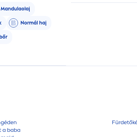
Mandulaolaj
k
Normál haj
bőr
ngéden
Fürdetőké
t a baba