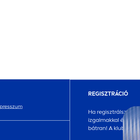
REGISZTRÁCIÓ
presszum
Ha regisztrálsz a
NI
izgalmakkal és megle
bátran! A klubtagsá