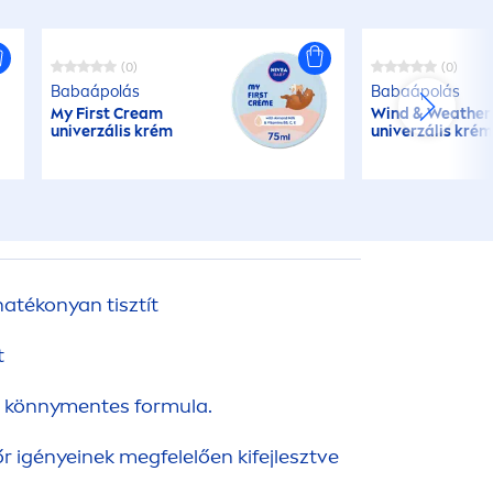
(0)
(0)
Babaápolás
Babaápolás
My First Cream
Wind & Weather
univerzális krém
univerzális kré
atékonyan tisztít
t
, könny
men
tes formula.
 igényeinek megfelelően kifejlesztve