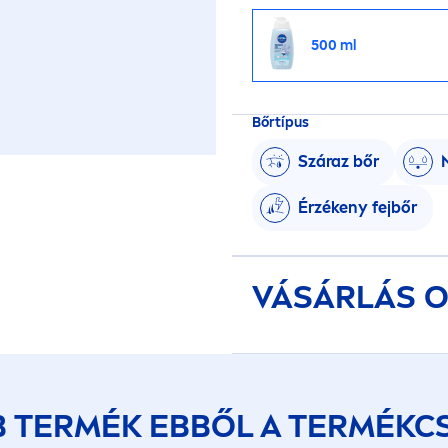
500 ml
Bőrtípus
Száraz bőr
Érzékeny fejbőr
VÁSÁRLÁS O
B TERMÉK EBBŐL A TERMÉKC