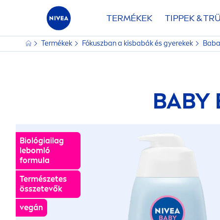
TERMÉKEK
TIPPEK & TR
Termékek
Fókuszban a kisbabák és gyerekek
Baba
BABY
Biológiailag
Biológiailag
lebomló
lebomló
formula
formula
Természetes
Természetes
összetevők
összetevők
vegán
vegán