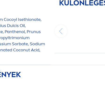
KÜLÖNLEGE
m Cocoyl Isethionate,
s Dulcis Oil,
e, Panthenol, Prunus
ropyltrimonium
tassium Sorbate, Sodium
nated Coconut Acid,
ÉNYEK