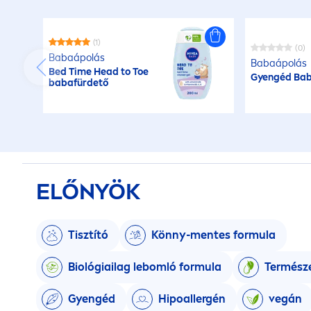
(1)
(0)
Babaápolás
Babaápolás
Bed Time Head to Toe
Gyengéd Ba
babafürdető
ELŐNYÖK
Tisztító
Könny-
men
tes formula
Biológiailag lebomló formula
Termész
Gyengéd
Hipoallergén
vegán