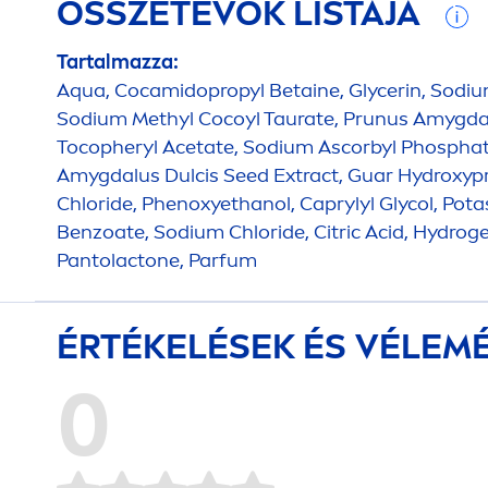
ÖSSZETEVŐK LISTÁJA
Tartalmazza:
Aqua
, Cocamidopropyl Betaine, Glycerin, Sodiu
Sodium Methyl Cocoyl Taurate, Prunus Amygdalu
Tocopheryl Acetate, Sodium Ascorbyl Phosphat
Amygdalus Dulcis Seed Extract, Guar
Hydro
xyp
Chloride, Phenoxyethanol, Caprylyl Glycol, Po
Benzoate, Sodium Chloride, Citric Acid,
Hydro
ge
Pantolactone, Parfum
ÉRTÉKELÉSEK ÉS VÉLEM
0