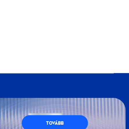
VEA
Klubba, részese lehetsz a
NIVEA
petésekkel teli, kék-fehér világának. Regisztrálj
g számos előnnyel jár.
TOVÁBB