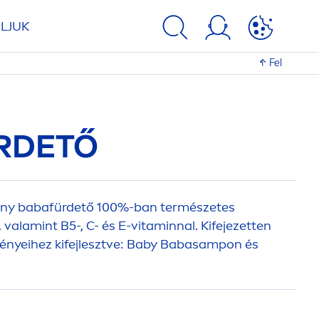
LJUK
Fel
RDETŐ
ony babafürdető 100%-ban természetes
 valamint B5-, C- és E-
vitamin
nal. Kifejezetten
ényeihez kifejlesztve: Baby Babasampon és