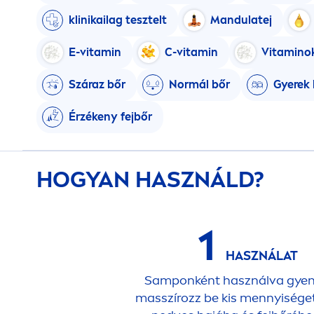
klinikailag tesztelt
Mandulatej
E-
vitamin
C-
vitamin
Vitamin
o
Száraz bőr
Normál bőr
Gyerek 
Érzékeny fejbőr
HOGYAN HASZNÁLD?
1
HASZNÁLAT
Samponként használva gye
masszírozz be kis
men
nyisége