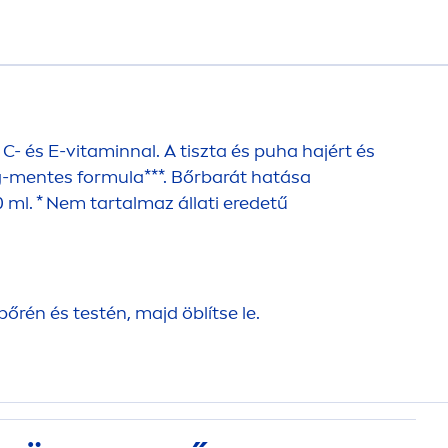
C- és E-
vitamin
nal. A tiszta és puha hajért és
g-
men
tes formula***. Bőrbarát hatása
ml. * Nem tartalmaz állati eredetű
rén és testén, majd öblítse le.