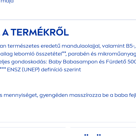
 majd
L A TERMÉKRŐL
 természetes eredetű mandulaolajjal, valamint B5-, 
giailag lebomló összetétel**, parabén és mikroműanya
tteljes gondoskodás: Baby Babasampon és Fürdető 500 
*** ENSZ (UNEP) definíció szerint
is
men
nyiséget, gyengéden masszírozza be a baba fejbő