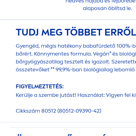
nedves hajába és fejbőrébe
alaposan öblítsd le.
TUDJ MEG TÖBBET ERRŐ
Gyengéd, mégis hatékony babafürdető 100%-ban
bőrért. Könny
men
tes formula. Vegán* és bioló
bőrgyógyászatilag tesztelt és igazolt. Szerete
összetevőket ** 99,9%-ban biológiailag lebomló 
FIGYELMEZTETÉS:
Kerülje a szembe jutást! Használat: Vigyen fel k
Cikkszám 80512 (80512-09390-42)