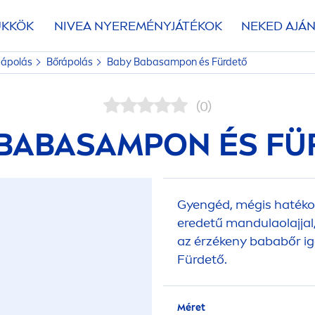
ÜKKÖK
NIVEA
NYEREMÉNYJÁTÉKOK
NEKED AJÁN
ápolás
Bőrápolás
Baby Babasampon és Fürdető
(0)
 BABASAMPON ÉS FÜ
Gyengéd, mégis haték
eredetű mandulaolajjal,
az érzékeny bababőr ig
Fürdető.
Méret