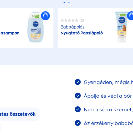
(0)
Babaápolás
basampon
Nyugtató Popsiápoló
Gyengéden, mégis h
Ápolja és védi a bőr
Nem csípi a szemet
etes összetevők
Az érzékeny bababőr