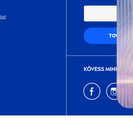
lat
TOVÁBB
KÖVESS MINKET