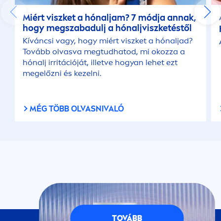
Miért viszket a hónaljam? 7 módja annak,
hogy megszabadulj a hónaljviszketéstől
Kíváncsi vagy, hogy miért viszket a hónaljad?
Tovább olvasva megtudhatod, mi okozza a
hónalj irritációját, illetve hogyan lehet ezt
megelőzni és kezelni.
MÉG TÖBB OLVASNIVALÓ
TOVÁBB