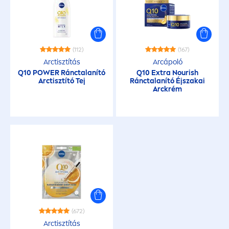
(112)
(167)
Arctisztítás
Arcápoló
Q10 POWER Ránctalanító
Q10 Extra Nourish
Arctisztító Tej
Ránctalanító Éjszakai
Arckrém
(672)
Arctisztítás