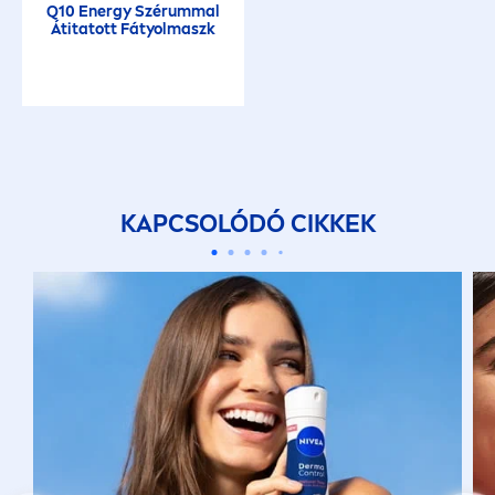
Q10 Energy Szérummal
Átitatott Fátyolmaszk
KAPCSOLÓDÓ CIKKEK