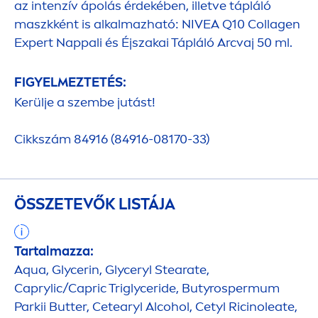
az intenzív ápolás érdekében, illetve tápláló
maszkként is alkalmazható:
NIVEA
Q10 Collagen
Expert Nappali és Éjszakai Tápláló Arcvaj 50 ml.
FIGYELMEZTETÉS:
Kerülje a szembe jutást!
Cikkszám 84916 (84916-08170-33)
ÖSSZETEVŐK LISTÁJA
Tartalmazza:
Aqua
, Glycerin, Glyceryl Stearate,
Caprylic/Capric Triglyceride, Butyrospermum
Parkii
Butter
, Cetearyl Alcohol, Cetyl Ricinoleate,