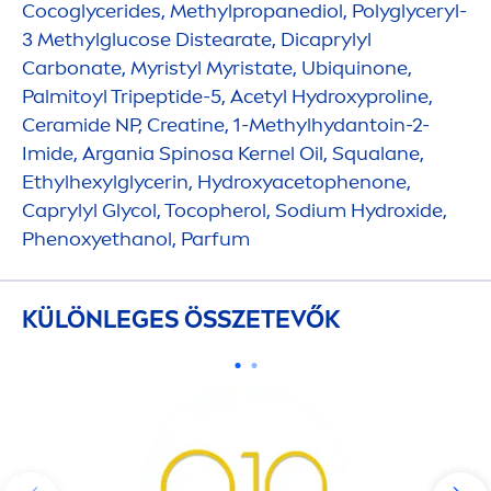
Cocoglycerides, Methylpropanediol, Polyglyceryl-
3 Methylglucose Distearate, Dicaprylyl
Carbonate, Myristyl Myristate, Ub
iq
uinone,
Palmitoyl Tripeptide-5, Acetyl
Hydro
xyproline,
Ceramide NP, Creatine, 1-Methylhydantoin-2-
Imide, Argania Spinosa Kernel Oil, Squalane,
Ethylhexylglycerin,
Hydro
xyacetophenone,
Caprylyl Glycol, Tocopherol, Sodium
Hydro
xide,
Phenoxyethanol, Parfum
KÜLÖNLEGES ÖSSZETEVŐK