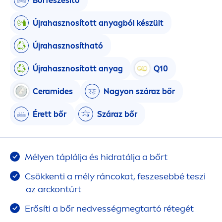
Bőrfeszesítő
Újrahasznosított anyagból készült
Újrahasznosítható
Újrahasznosított anyag
Q10
Ceramides
Nagyon száraz bőr
Érett bőr
Száraz bőr
Mélyen táplálja és hidratálja a bőrt
Csökkenti a mély ráncokat, feszesebbé teszi
az arckontúrt
Erősíti a bőr nedvességmegtartó rétegét