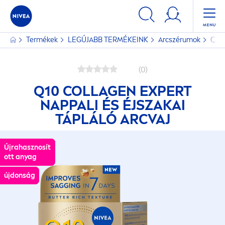
Termékek
LEGÚJABB TERMÉKEINK
Arcszérumok
Q10 
(0)
Q10 COLLAGEN EXPERT
NAPPALI ÉS ÉJSZAKAI
TÁPLÁLÓ ARCVAJ
Újrahasznosít
Újrahasznosít
ott anyag
ott anyag
újdonság
újdonság