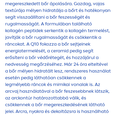
megereszkedett bőr ápolására. Gazdag, vajas
textúrája mélyen hidratálja a bőrt és hatékonyan
segít visszaállítani a bőr feszességét és
rugalmasságát. A formulában található
kollagén peptidek serkentik a kollagén termelést,
javítják a bőr rugalmasságát és csökkentik a
ráncokat. A Q10 fokozza a bőr sejtjeinek
energiatermelését, a ceramid pedig segít
erősíteni a bőr védőrétegét, és hozzájárul a
nedvesség megőrzéséhez. Már 24 óra elteltével
a bőr mélyen hidratált lesz, rendszeres használat
esetén pedig láthatóan csökkennek a
legmélyebb ráncok és mimikai vonalak is. Az
arcvaj használatával a bőr feszesebbnek látszik,
az arckontúr határozottabbá válik, és
csökkennek a bőr megereszkedésének látható
jelei. Arcra, nyakra és dekoltázsra is használható