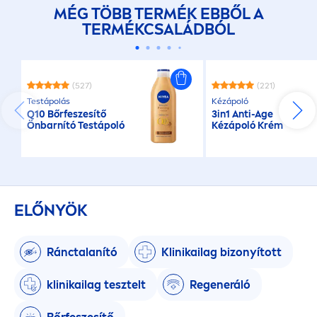
MÉG TÖBB TERMÉK EBBŐL A
TERMÉKCSALÁDBÓL
(527)
(221)
Testápolás
Kézápoló
Q10 Bőrfeszesítő
3in1 Anti-Age
Önbarnító Testápoló
Kézápoló Krém
ELŐNYÖK
Ránctalanító
Klinikailag bizonyított
klinikailag tesztelt
Regeneráló