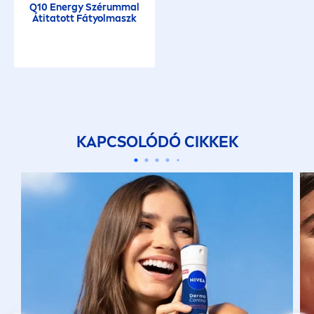
Q10 Energy Szérummal
Átitatott Fátyolmaszk
KAPCSOLÓDÓ CIKKEK