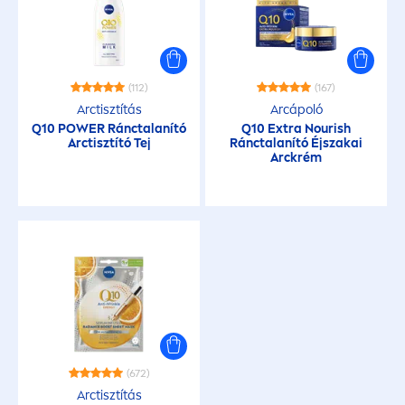
(112)
(167)
Arctisztítás
Arcápoló
Q10 POWER Ránctalanító
Q10 Extra Nourish
Arctisztító Tej
Ránctalanító Éjszakai
Arckrém
(672)
Arctisztítás