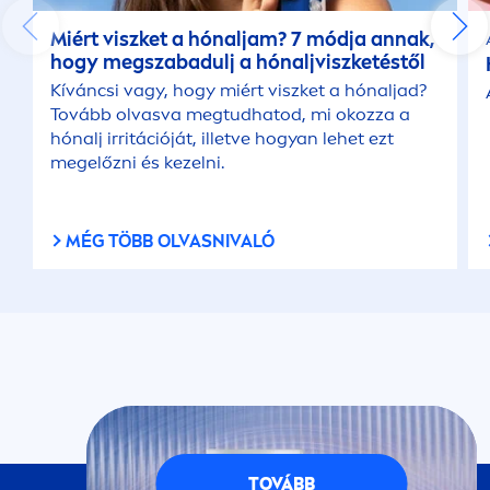
Miért viszket a hónaljam? 7 módja annak,
hogy megszabadulj a hónaljviszketéstől
Kíváncsi vagy, hogy miért viszket a hónaljad?
Tovább olvasva megtudhatod, mi okozza a
hónalj irritációját, illetve hogyan lehet ezt
megelőzni és kezelni.
MÉG TÖBB OLVASNIVALÓ
TOVÁBB