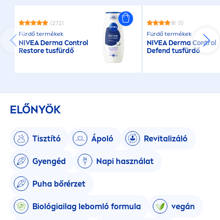
(272)
(1)
Fürdő termékek
Fürdő termékek
NIVEA
Derma Control
NIVEA
Derma Control
Restore tusfürdő
Defend tusfürdő
ELŐNYÖK
Tisztító
Ápoló
Re
vital
izáló
Gyengéd
Napi használat
Puha bőrérzet
Biológiailag lebomló formula
vegán