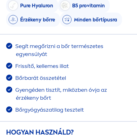
Pure
Hyaluron
B5 pro
vitamin
Érzékeny bőrre
Minden bőrtípusra
Segít megőrizni a bőr természetes
egyensúlyát
Frissítő, kellemes illat
Bőrbarát összetétel
Gyengéden tisztít, miközben óvja az
érzékeny bőrt
Bőrgyógyászatilag tesztelt
HOGYAN HASZNÁLD?