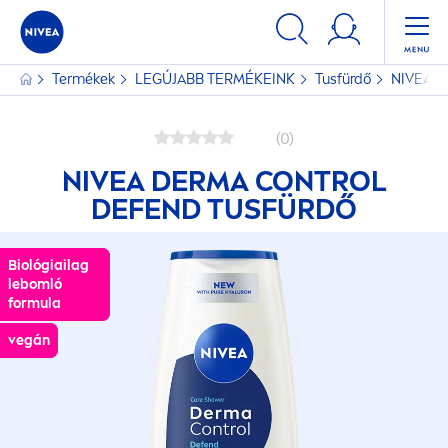
Termékek
LEGÚJABB TERMÉKEINK
Tusfürdő
NIVEA
De
(0)
NIVEA
DERMA CONTROL
DEFEND TUSFÜRDŐ
Biológiailag
Biológiailag
lebomló
lebomló
formula
formula
vegán
vegán