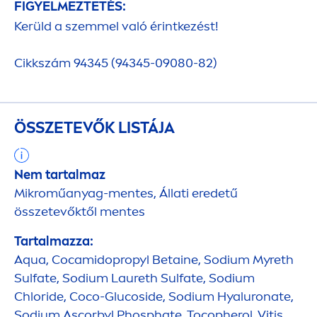
FIGYELMEZTETÉS:
Kerüld a szemmel való érintkezést!
Cikkszám 94345 (94345-09080-82)
ÖSSZETEVŐK LISTÁJA
Nem tartalmaz
Mikroműanyag-
men
tes, Állati eredetű
összetevőktől
men
tes
Tartalmazza:
Aqua
, Cocamidopropyl Betaine, Sodium Myreth
Sulfate, Sodium Laureth Sulfate, Sodium
Chloride, Coco-Glucoside, Sodium
Hyaluron
ate,
Sodium Ascorbyl Phosphate, Tocopherol, Vitis