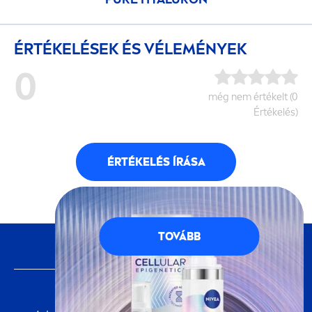
ÉRTÉKELÉSEK ÉS VÉLEMÉNYEK
0
még nem értékelt (0
Értékelés)
ÉRTÉKELÉS ÍRÁSA
TOVÁBB
KÖVESS MINKET
FONTOS INFORMÁCIÓ