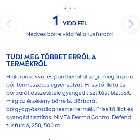
1
VIDD FEL
Nedves bőrre vidd fel a tusfürdőt!
TUDJ MEG TÖBBET ERRŐL A
TERMÉKRŐL
Hialuronsavval és panthenollal segít megőrizni a
bőr természetes egyensúlyát. Frissítő illata és
bőrbarát összetétele gyengéd tisztítást biztosít,
még az érzékeny bőrre is. Bőrbarát
bőrgyógyászatilag tesztel termék. Frissítő illat és
gyengéd tisztítás:
NIVEA
Derma Control Defend
tusfürdő, 250, 500 ml.