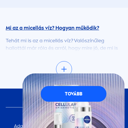
Mi az a micellás víz? Hogyan működik?
Tehát mi is az a micellás víz? Valószínűleg
hallottál már róla és arról, hogy mire jó, de mi is
ez valójában, és hogyan működik? A micellás,
minden az egyben sminklemosó termékeink
enyhe felületaktív anyagokat használnak,
amelyek csoportja micellákat képez (ebből ered a
micellás víz elnevezés). Ezek a micellacsoportok
ezután mágnesként működve kivonják a
TOVÁBB
KÖVESS MINKET
szennyeződéseket és olajat a bőrből. Ha
MicellAIR
termékeinket pamutkoronggal együtt
használod, a micellák a pamuthoz tapadnak, és
FONTOS INFORMÁCIÓ
megtisztítják a bőrt az olyan mindennapi irritáló
Adatvédelmi Tájékoztató
Cookie-beállítások