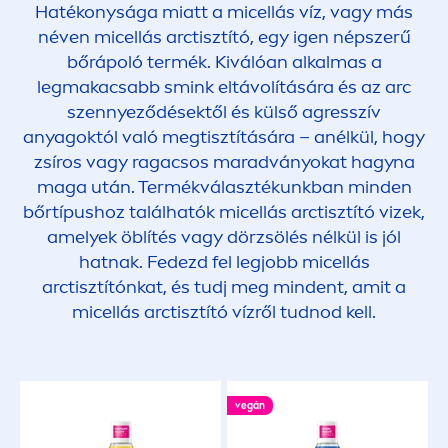
Hatékonysága miatt a micellás víz, vagy más
néven micellás arctisztító, egy igen népszerű
bőrápoló termék. Kiválóan alkalmas a
legmakacsabb smink eltávolítására és az arc
szennyeződésektől és külső agresszív
anyagoktól való megtisztítására – anélkül, hogy
zsíros vagy ragacsos maradványokat hagyna
maga után. Termékválasztékunkban minden
bőrtípushoz találhatók micellás arctisztító vizek,
amelyek öblítés vagy dörzsölés nélkül is jól
hatnak. Fedezd fel legjobb micellás
arctisztítónkat, és tudj meg mindent, amit a
micellás arctisztító vízről tudnod kell.
vegán