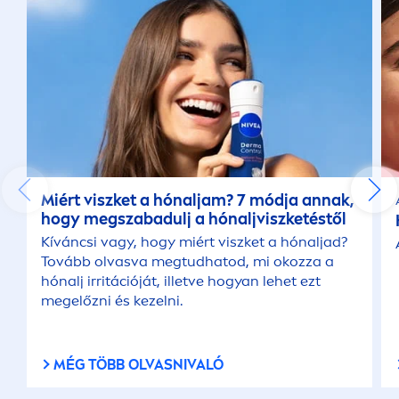
Miért viszket a hónaljam? 7 módja annak,
hogy megszabadulj a hónaljviszketéstől
Kíváncsi vagy, hogy miért viszket a hónaljad?
Tovább olvasva megtudhatod, mi okozza a
hónalj irritációját, illetve hogyan lehet ezt
megelőzni és kezelni.
MÉG TÖBB OLVASNIVALÓ