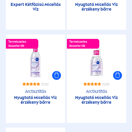
Expert Kétfázisú Micellás
Nyugtató Micellás Víz
Víz
érzékeny bőrre
Természetes
Természetes
összetevők
összetevők
(128)
(128)
Arctisztítás
Arctisztítás
Nyugtató Micellás Víz
Nyugtató Micellás Víz
érzékeny bőrre
érzékeny bőrre