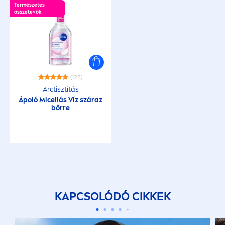
Természetes
összetevők
(128)
Arctisztítás
Ápoló Micellás Víz száraz
bőrre
KAPCSOLÓDÓ CIKKEK