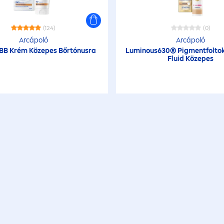
(124)
(0)
Arcápoló
Arcápoló
 BB Krém Közepes Bőrtónusra
Luminous
630® Pig
men
tfolto
Fluid Közepes