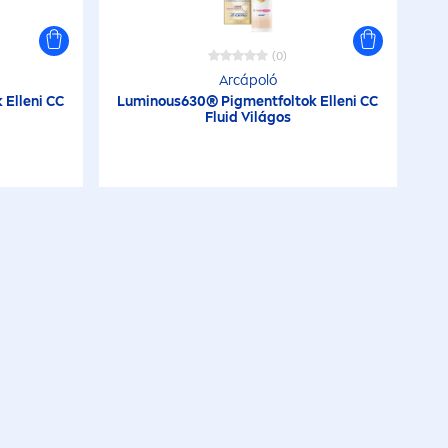
(0)
Arcápoló
k Elleni CC
Luminous
630® Pig
men
tfoltok Elleni CC
Fluid Világos