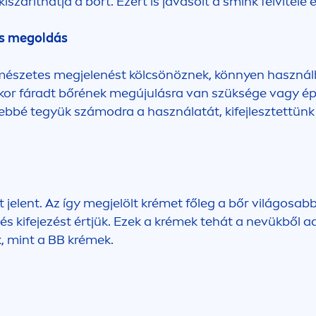
iszáríthatja a bőrt. Ezért is javasolt a smink felvitele
rs megoldás
mészetes megjelenést kölcsönöznek, könnyen használh
r fáradt bőrének megújulásra van szüksége vagy éppe
bbé tegyük számodra a használatát, kifejlesztettünk 
elent. Az így megjelölt krémet főleg a bőr világosabb
lítés kifejezést értjük. Ezek a krémek tehát a nevükbő
k, mint a BB krémek.