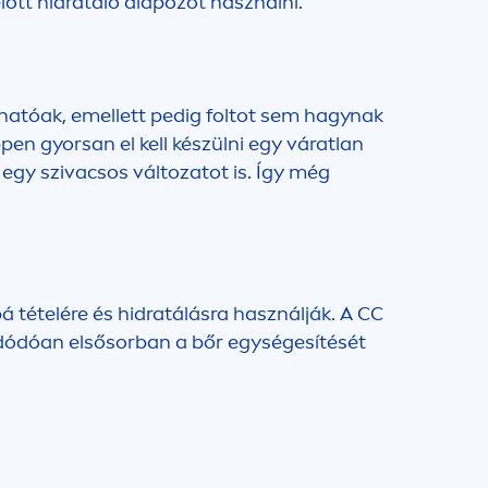
 előtt hidratáló alapozót használni.
atóak, emellett pedig foltot sem hagynak
n gyorsan el kell készülni egy váratlan
egy szivacsos változatot is. Így még
á tételére és hidratálásra használják. A CC
l adódóan elsősorban a bőr egységesítését