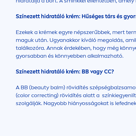
hidratálja a bőrt. A sminkkel ellentétben, amely k
Színezett hidratáló krém: Hűséges társ és gyo
Ezekek a krémek egyre népszerűbbek, mert ter
maguk után. Ugyanakkor kíváló megoldás, amiko
találkozóra. Annak érdekében, hogy még könnye
gyorsabban és könnyebben alkalmazható.
Színezett hidratáló krém: BB vagy CC?
A BB (
beauty
balm) rövidítés szépségbalzsamot j
(
color
correcting) rövidítés alatt a színkiegyen
szolgálják. Nagyobb hiányosságokat is lefedne