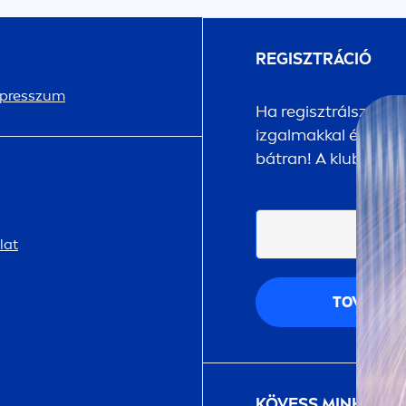
REGISZTRÁCIÓ
presszum
Ha regisztrálsz a
NI
izgalmakkal és megle
bátran! A klubtagsá
lat
TOVÁBB
KÖVESS MINKET