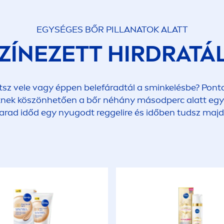
EGYSÉGES BŐR PILLANATOK ALATT
ZÍNEZETT HIRDRATÁ
tsz vele vagy éppen belefáradtál a sminkelésbe? Ponto
eknek köszönhetően a bőr néhány másodperc alatt egysé
marad időd egy nyugodt reggelire és időben tudsz ma