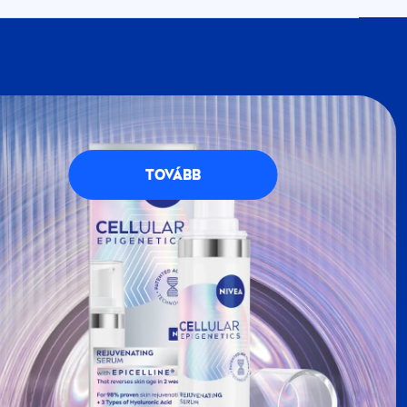
VEA
Klubba, részese lehetsz a
NIVEA
petésekkel teli, kék-fehér világának. Regisztrálj
g számos előnnyel jár.
TOVÁBB