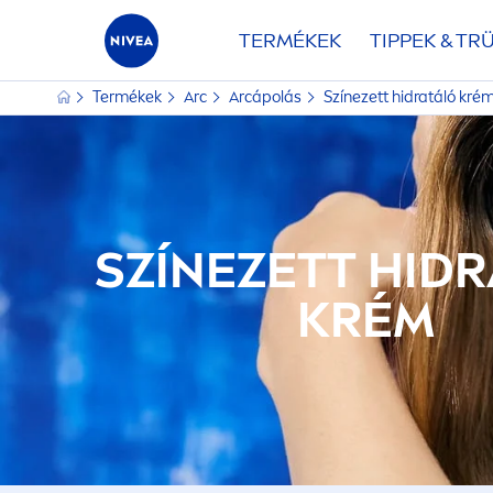
TERMÉKEK
TIPPEK & TR
Termékek
Arc
Arcápolás
Színezett hidratáló kré
SZÍNEZETT HID
KRÉM