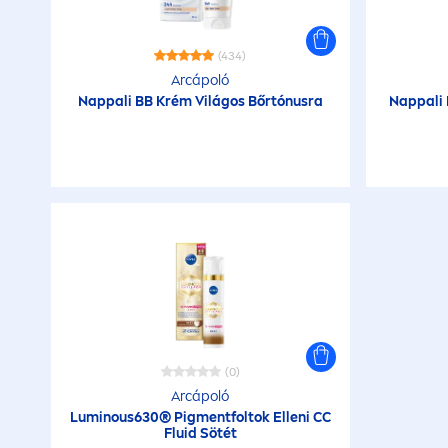
(434)
Arcápoló
Nappali BB Krém Világos Bőrtónusra
Nappali
(0)
Arcápoló
Luminous
630® Pig
men
tfoltok Elleni CC
Fluid Sötét