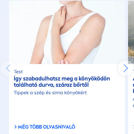
Test
Így szabadulhatsz meg a könyöködön
található durva, száraz bőrtől
Tippek a szép és sima könyökért
MÉG TÖBB OLVASNIVALÓ