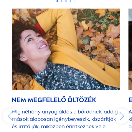
NEM MEGFELELŐ ÖLTÖZÉK
Míg néhány anyag áldás a bőrödnek, addig
A
mások alaposan igénybeveszik, kiszárítják
k
és irritálják, miközben érintkeznek vele.
a