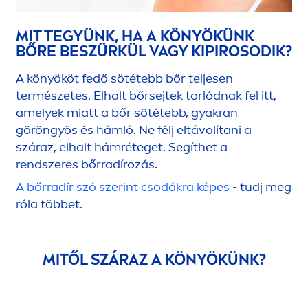
MIT TEGYÜNK, HA A KÖNYÖKÜNK
BŐRE BESZÜRKÜL VAGY KIPIROSODIK?
A könyököt fedő sötétebb bőr teljesen
természetes. Elhalt bőrsejtek torlódnak fel itt,
amelyek miatt a bőr sötétebb, gyakran
göröngyös és hámló. Ne félj eltávolítani a
száraz, elhalt hámréteget. Segíthet a
rendszeres bőrradírozás.
A bőrradír szó szerint csodákra képes
- tudj meg
róla többet.
MITŐL SZÁRAZ A KÖNYÖKÜNK?