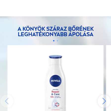
A KÖNYÖK SZÁRAZ BŐRÉNEK
LEGHATÉKONYABB ÁPOLÁSA