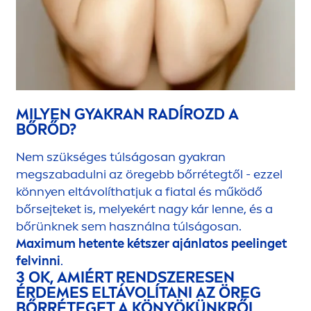
MILYEN GYAKRAN RADÍROZD A
BŐRŐD?
Nem szükséges túlságosan gyakran
megszabadulni az öregebb bőrrétegtől - ezzel
könnyen eltávolíthatjuk a fiatal és működő
bőrsejteket is, melyekért nagy kár lenne, és a
bőrünknek sem használna túlságosan.
Maximum hetente kétszer ajánlatos peelinget
felvinni
.
3 OK, AMIÉRT RENDSZERESEN
ÉRDEMES ELTÁVOLÍTANI AZ ÖREG
BŐRRÉTEGET A KÖNYÖKÜNKRŐL