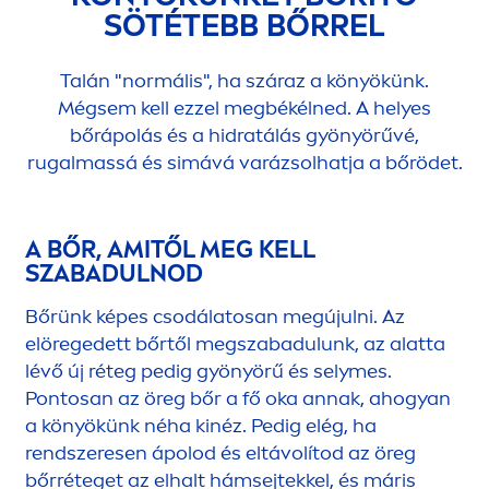
SÖTÉTEBB BŐRREL
Talán "normális", ha száraz a könyökünk.
Mégsem kell ezzel megbékélned. A helyes
bőrápolás és a hidratálás gyönyörűvé,
rugalmassá és simává varázsolhatja a bőrödet.
A BŐR, AMITŐL MEG KELL
SZABADULNOD
Bőrünk képes csodálatosan megújulni. Az
elöregedett bőrtől megszabadulunk, az alatta
lévő új réteg pedig gyönyörű és selymes.
Pontosan az öreg bőr a fő oka annak, ahogyan
a könyökünk néha kinéz. Pedig elég, ha
rendszeresen ápolod és eltávolítod az öreg
bőrréteget az elhalt hámsejtekkel, és máris