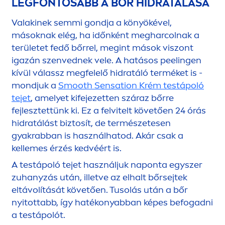
LEGFONTOSABB A BŐR HIDRATÁLÁSA
Valakinek semmi gondja a könyökével,
másoknak elég, ha időnként megharcolnak a
területet fedő bőrrel, megint mások viszont
igazán szenvednek vele. A hatásos peelingen
kívül válassz megfelelő hidratáló terméket is -
mondjuk a
Smooth
Sensation
Krém testápoló
tejet
, amelyet kifejezetten száraz bőrre
fejlesztettünk ki. Ez a felvitelt követően 24 órás
hidratálást biztosít, de természetesen
gyakrabban is használhatod. Akár csak a
kellemes érzés kedvéért is.
A testápoló tejet használjuk naponta egyszer
zuhanyzás után, illetve az elhalt bőrsejtek
eltávolítását követően. Tusolás után a bőr
nyitottabb, így hatékonyabban képes befogadni
a testápolót.