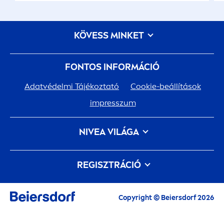
KÖVESS MINKET
FONTOS INFORMÁCIÓ
Adatvédelmi Tájékoztató
Cookie-beállítások
impresszum
NIVEA
VILÁGA
TÖRTÉNELEM
Karrier a Beiersdorfnál
REGISZTRÁCIÓ
A Te bőröd. A Mi bolygónk. Törődünk velük.
Kapcsolat
Ha regisztrálsz a
NIVEA
Klubba, részese lehetsz a
Copyright © Beiersdorf 2026
NIVEA
izgalmakkal és meglepetésekkel teli, kék-
fehér világának. Regisztrálj bátran! A klubtagság