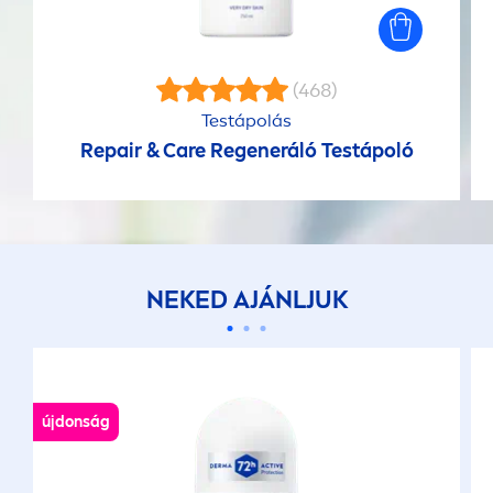
(468)
Testápolás
Repair
&
Care
Regeneráló Testápoló
NEKED AJÁNLJUK
újdonság