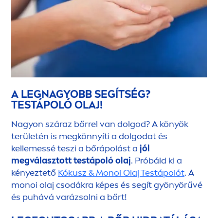
A LEGNAGYOBB SEGÍTSÉG?
TESTÁPOLÓ OLAJ!
Nagyon száraz bőrrel van dolgod? A könyök
területén is megkönnyíti a dolgodat és
kellemessé teszi a bőrápolást a
jól
megválasztott testápoló olaj
. Próbáld ki a
kényeztető
Kókusz & Monoi Olaj Testápolót
. A
monoi olaj csodákra képes és segít gyönyörűvé
és puhává varázsolni a bőrt!