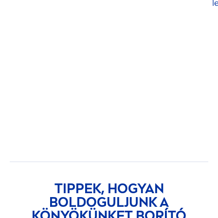
l
TIPPEK, HOGYAN
BOLDOGULJUNK A
KÖNYÖKÜNKET BORÍTÓ