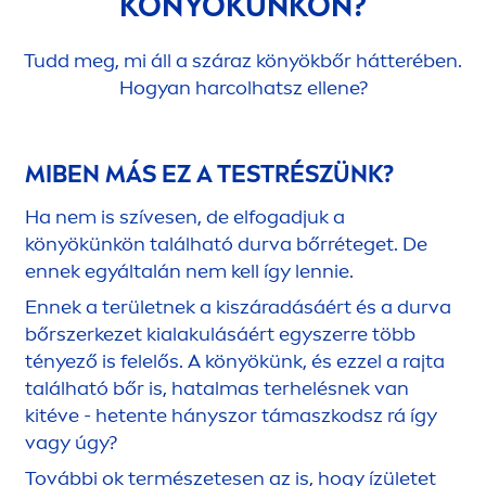
KÖNYÖKÜNKÖN?
Tudd meg, mi áll a száraz könyökbőr hátterében.
Hogyan harcolhatsz ellene?
MIBEN MÁS EZ A TESTRÉSZÜNK?
Ha nem is szívesen, de elfogadjuk a
könyökünkön található durva bőrréteget. De
ennek egyáltalán nem kell így lennie.
Ennek a területnek a kiszáradásáért és a durva
bőrszerkezet kialakulásáért egyszerre több
tényező is felelős. A könyökünk, és ezzel a rajta
található bőr is, hatalmas terhelésnek van
kitéve - hetente hányszor támaszkodsz rá így
vagy úgy?
További ok természetesen az is, hogy ízületet