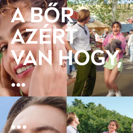
A BŐR
AZÉRT
VAN HOGY,
...
…