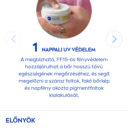
1
2
NAPPALI UV VÉDELEM
A megbízható, FF15-ös fényvédelem
A
hozzájárulhat a bőr hosszú távú
kis
egészségének megőrzéséhez, és segít
megelőzni a száraz foltok, fakó bőrkép
és napfény okozta pig
men
tfoltok
kialakulását.
ELŐNYÖK