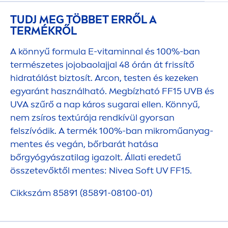
TUDJ MEG TÖBBET ERRŐL A
TERMÉKRŐL
A könnyű formula E-
vitamin
nal és 100%-ban
természetes jojobaolajjal 48 órán át frissítő
hidratálást biztosít. Arcon, testen és kezeken
egyaránt használható. Megbízható FF15 UVB és
UVA szűrő a nap káros sugarai ellen. Könnyű,
nem zsíros textúrája rendkívül gyorsan
felszívódik. A termék 100%-ban mikroműanyag-
men
tes és vegán, bőrbarát hatása
bőrgyógyászatilag igazolt. Állati eredetű
összetevőktől
men
tes:
Nivea
Soft UV FF15.
Cikkszám 85891 (85891-08100-01)