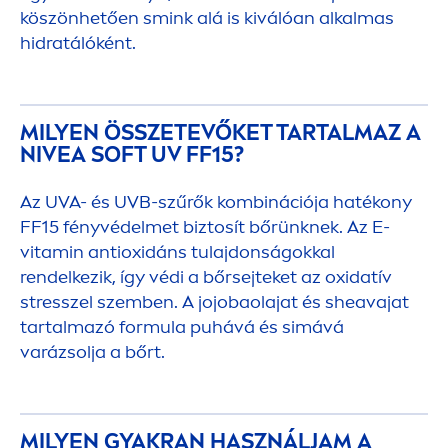
köszönhetően smink alá is kiválóan alkalmas
hidratálóként.
MILYEN ÖSSZETEVŐKET TARTALMAZ A
NIVEA
SOFT UV FF15?
Az UVA- és UVB-szűrők kombinációja hatékony
FF15 fényvédelmet biztosít bőrünknek. Az E-
vitamin
antioxidáns tulajdonságokkal
rendelkezik, így védi a bőrsejteket az oxidatív
stress
zel szemben. A jojobaolajat és sheavajat
tartalmazó formula puhává és simává
varázsolja a bőrt.
MILYEN GYAKRAN HASZNÁLJAM A