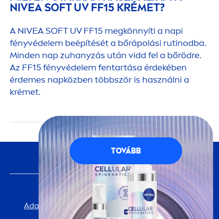
NIVEA
SOFT UV FF15 KRÉMET?
A
NIVEA
SOFT UV FF15 megkönnyíti a napi
fényvédelem beépítését a bőrápolási rutinodba.
Minden nap zuhanyzás után vidd fel a bőrödre.
Az FF15 fényvédelem fentartása érdekében
érdemes napközben többször is használni a
krémet.
TOVÁBB
KÖVESS MINKET
FONTOS INFORMÁCIÓ
Adatvédelmi Tájékoztató
Cookie-beállítások