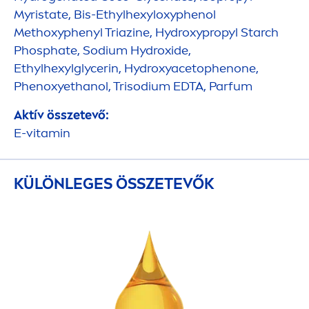
Myristate, Bis-Ethylhexyloxyphenol
Methoxyphenyl Triazine,
Hydro
xypropyl Starch
Phosphate, Sodium
Hydro
xide,
Ethylhexylglycerin,
Hydro
xyacetophenone,
Phenoxyethanol, Trisodium EDTA, Parfum
Aktív összetevő:
E-
vitamin
KÜLÖNLEGES ÖSSZETEVŐK