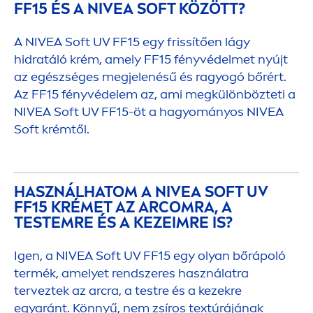
FF15 ÉS A
NIVEA
SOFT KÖZÖTT?
A
NIVEA
Soft UV FF15 egy frissítően lágy
hidratáló krém, amely FF15 fényvédelmet nyújt
az egészséges megjelenésű és ragyogó bőrért.
Az FF15 fényvédelem az, ami megkülönbözteti a
NIVEA
Soft UV FF15-öt a hagyományos
NIVEA
Soft krémtől.
HASZNÁLHATOM A
NIVEA
SOFT UV
FF15 KRÉMET AZ ARCOMRA, A
TESTEMRE ÉS A KEZEIMRE IS?
Igen, a
NIVEA
Soft UV FF15 egy olyan bőrápoló
termék, amelyet rendszeres használatra
terveztek az arcra, a testre és a kezekre
egyaránt. Könnyű, nem zsíros textúrájának