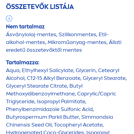
ÖSSZETEVŐK LISTÁJA
Nem tartalmaz
Ásványiolaj-
men
tes, Szilikon
men
tes, Etil-
alkohol-
men
tes, Mikroműanyag-
men
tes, Állati
eredetű összetevőktől
men
tes
Tartalmazza:
Aqua
, Ethylhexyl Salicylate, Glycerin, Cetearyl
Alcohol, C12-15 Alkyl Benzoate, Glyceryl Stearate,
Glyceryl Stearate Citrate, Butyl
Methoxydibenzoylmethane, Caprylic/Capric
Triglyceride, Isopropyl Palmitate,
Phenylbenzimidazole Sulfonic Acid,
Butyrospermum Parkii
Butter
, Simmondsia
Chinensis Seed Oil, Tocopheryl Acetate,
Hydro
genated Coco-Glycerides, Isopropyl