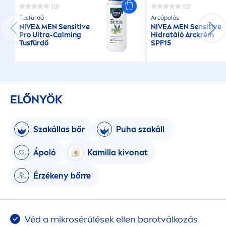
(0)
(0)
Tusfürdő
Arcápolás
NIVEA
MEN
Sensitive
NIVEA
MEN
Sensitive
Pro Ultra-Calming
Hidratáló Arckrém
Tusfürdő
SPF15
ELŐNYÖK
Szakállas bőr
Puha szakáll
Ápoló
Kamilla kivonat
Érzékeny bőrre
Véd a mikrosérülések ellen borotválkozás