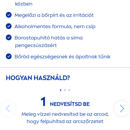
közben
Megelőzi a bőrpírt és az irritációt
Alkohol
men
tes formula, nem csíp
Borostapuhító hatás a sima
pengecsúszásért
Bőröd egészségesnek és ápoltnak tűnik
HOGYAN HASZNÁLD?
1
NEDVESÍTSD BE
Meleg vízzel nedvesítsd be az arcod,
hogy felpuhítsd az arcszőrzetet