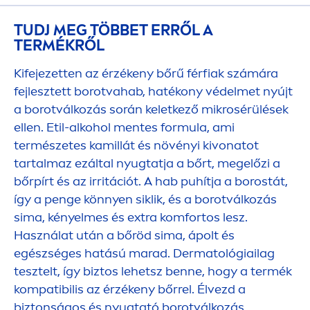
TUDJ MEG TÖBBET ERRŐL A
TERMÉKRŐL
Kifejezetten az érzékeny bőrű férfiak számára
fejlesztett borotvahab, hatékony védelmet nyújt
a borotválkozás során keletkező mikrosérülések
ellen. Etil-alkohol
men
tes formula, ami
természetes kamillát és növényi kivonatot
tartalmaz ezáltal nyugtatja a bőrt, megelőzi a
bőrpírt és az irritációt. A hab puhítja a borostát,
így a penge könnyen siklik, és a borotválkozás
sima, kényelmes és extra komfortos lesz.
Használat után a bőröd sima, ápolt és
egészséges hatású marad. Dermatológiailag
tesztelt, így biztos lehetsz benne, hogy a termék
kompatibilis az érzékeny bőrrel. Élvezd a
biztonságos és nyugtató borotválkozás