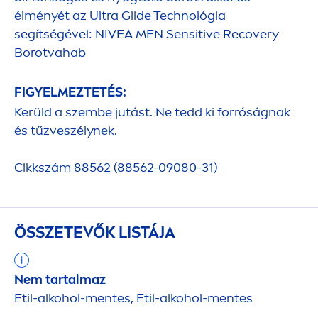
élményét az Ultra Glide Technológia
segítségével:
NIVEA
MEN
Sensitive
Recovery
Borotvahab
FIGYELMEZTETÉS:
Kerüld a szembe jutást. Ne tedd ki forróságnak
és tűzveszélynek.
Cikkszám 88562 (88562-09080-31)
ÖSSZETEVŐK LISTÁJA
Nem tartalmaz
Etil-alkohol-
men
tes, Etil-alkohol-
men
tes