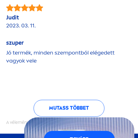
Judit
2023. 03. 11.
szuper
Jó termék, minden szempontból elégedett
vagyok vele
MUTASS TÖBBET
A vélemények hitelességét nem ellenőrizzük