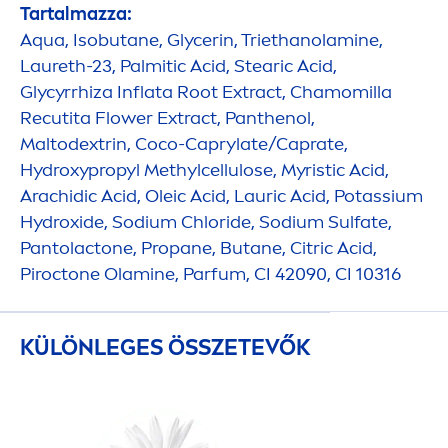
Tartalmazza:
Aqua
, Isobutane, Glycerin, Triethanolamine,
Laureth-23, Palmitic Acid, Stearic Acid,
Glycyrrhiza Inflata Root Extract, Chamomilla
Recutita Flower Extract, Panthenol,
Maltodextrin, Coco-Caprylate/Caprate,
Hydro
xypropyl Methylcellulose, Myristic Acid,
Arachidic Acid, Oleic Acid, Lauric Acid, Potassium
Hydro
xide, Sodium Chloride, Sodium Sulfate,
Pantolactone, Propane, Butane, Citric Acid,
Piroctone Olamine, Parfum, CI 42090, CI 10316
KÜLÖNLEGES ÖSSZETEVŐK