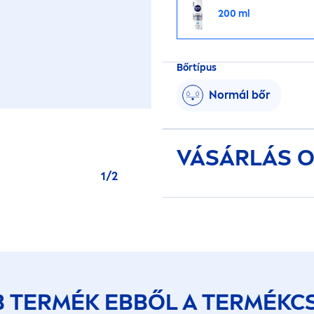
200 ml
Bőrtípus
Normál bőr
VÁSÁRLÁS O
1
/
2
B TERMÉK EBBŐL A TERMÉKC