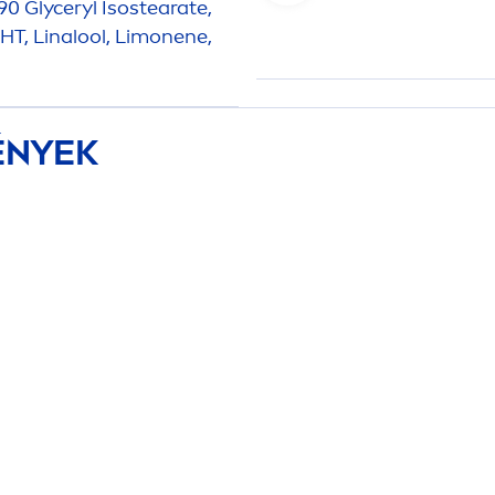
90 Glyceryl Isostearate,
HT, Linalool, Limonene,
ÉNYEK