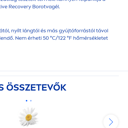
tive
Recovery Borotvagél.
ól, nyílt lángtól és más gyújtóforrástól távol
dendő. Nem érheti 50 °C/122 °F hőmérsékletet
S ÖSSZETEVŐK