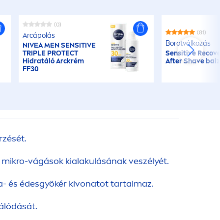
(0)
(81)
Arcápolás
Borotválkozás
NIVEA
MEN
SENSITIVE
TRIPLE
PROTECT
Sensitive
Recov
Hidratáló Arckrém
After Shave bal
FF30
rzését.
 mikro-vágások kialakulásának veszélyét.
- és édesgyökér kivonatot tartalmaz.
álódását.