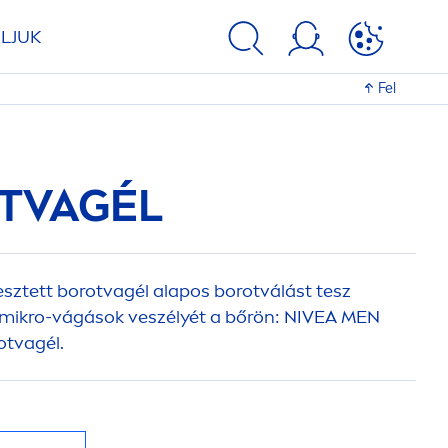
LJUK
Fel
TVAGÉL
lesztett borotvagél alapos borotválást tesz
 mikro-vágások veszélyét a bőrön:
NIVEA
MEN
tvagél.