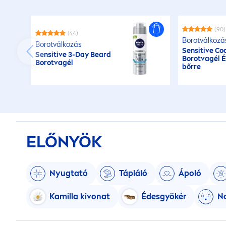
(90)
(44)
Borotválkozá
Borotválkozás
Sensitive
Coo
Sensitive
3-Day Beard
Borotvagél 
Borotvagél
bőrre
ELŐNYÖK
Nyugtató
Tápláló
Ápoló
Kamilla kivonat
Édesgyökér
N