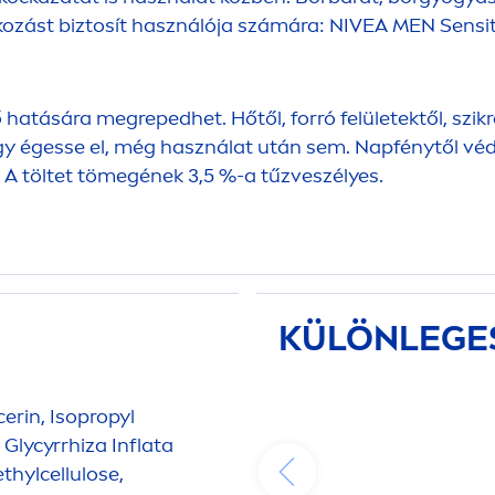
kozást biztosít használója számára:
NIVEA
MEN
Sensi
atására megrepedhet. Hőtől, forró felületektől, szikrát
agy égesse el, még használat után sem. Napfénytől vé
A töltet tömegének 3,5 %-a tűzveszélyes.
KÜLÖNLEGE
erin, Isopropyl
Glycyrrhiza Inflata
thylcellulose,