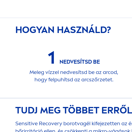
HOGYAN HASZNÁLD?
1
NEDVESÍTSD BE
Meleg vízzel nedvesítsd be az arcod,
hogy felpuhítsd az arcszőrzetet.
TUDJ MEG TÖBBET ERRŐ
Sensitive
Recovery borotvagél kifejezetten az ér
bőrirritáció ellen, és csökkenti a mikro-vágáso