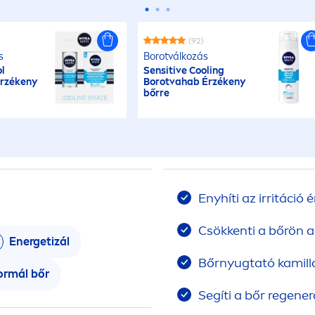
(92)
s
Borotválkozás
l
Sensitive
Cool
ing
Érzékeny
Borotvahab Érzékeny
bőrre
Enyhíti az irritáció é
Csökkenti a bőrön a
Energetizál
Bőrnyugtató kamilla
ormál bőr
Segíti a bőr regener