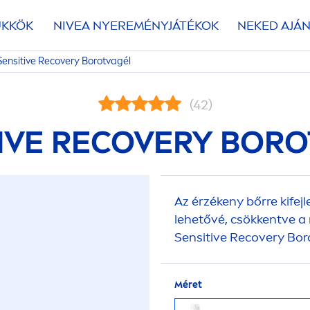
ÜKKÖK
NIVEA
NYEREMÉNYJÁTÉKOK
NEKED AJÁN
Sensitive
Recovery Borotvagél
(42)
IVE
RECOVERY BORO
Az érzékeny bőrre kifej
lehetővé, csökkentve a
Sensitive
Recovery Boro
Méret