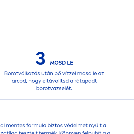
3
MOSD LE
Borotválkozás után bő vízzel mosd le az
arcod, hogy eltávolítsd a rátapadt
borotvazselét.
hol
men
tes formula biztos védelmet nyújt a
zatilag tesztelt termék. Könnyen felpuhítja a