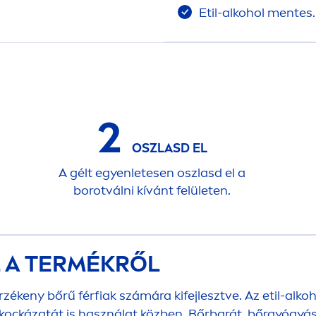
Etil-alkohol
men
tes.
2
OSZLASD EL
A gélt egyenletesen oszlasd el a
borotválni kívánt felületen.
L A TERMÉKRŐL
zékeny bőrű férfiak számára kifejlesztve. Az etil-alko
k kockázatát is használat közben. Bőrbarát, bőrgyógyás