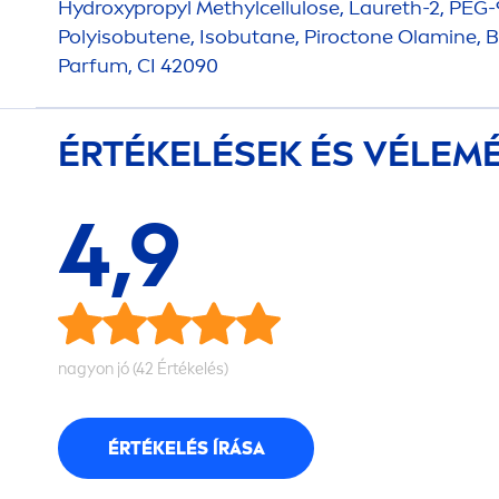
Hydro
xypropyl Methylcellulose, Laureth-2, PEG-
Polyisobutene, Isobutane, Piroctone Olamine, B
Parfum, CI 42090
ÉRTÉKELÉSEK ÉS VÉLEM
4,9
nagyon jó (42 Értékelés)
ÉRTÉKELÉS ÍRÁSA