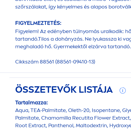
szőrszálakat, így kényelmes és alapos borotvál
FIGYELMEZTETÉS:
Figyelem! Az edényben túlnyomás uralkodik: hő h
tartandó.Tilos a dohányzás. Ne lyukassza ki v
meghaladó hő. Gyermekektől elzárva tartandó. 
Cikkszám 88561 (88561-09410-13)
ÖSSZETEVŐK LISTÁJA
Tartalmazza:
Aqua
, TEA-Palmitate, Oleth-20, Isopentane, Glyc
Palmitate, Chamomilla Recutita Flower Extract, 
Root Extract, Panthenol, Maltodextrin,
Hydro
xye