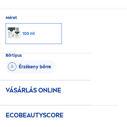
Méret
100 ml
Bőrtípus
Érzékeny bőrre
VÁSÁRLÁS ONLINE
ECO
BEAUTY
SCORE