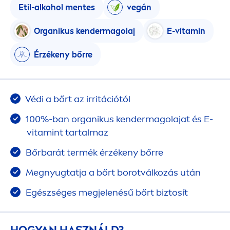
Etil-alkohol
men
tes
vegán
Organikus kendermagolaj
E-
vitamin
Érzékeny bőrre
Védi a bőrt az irritációtól
100%-ban organikus kendermagolajat és E-
vitamin
t tartalmaz
Bőrbarát termék érzékeny bőrre
Megnyugtatja a bőrt borotválkozás után
Egészséges megjelenésű bőrt biztosít