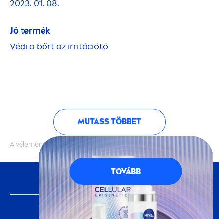
2023. 01. 08.
Jó termék
Védi a bőrt az irritációtól
MUTASS TÖBBET
A vélemények hitelességét nem ellenőrizzük
TOVÁBB
KÖVESS MINKET
FONTOS INFORMÁCIÓ