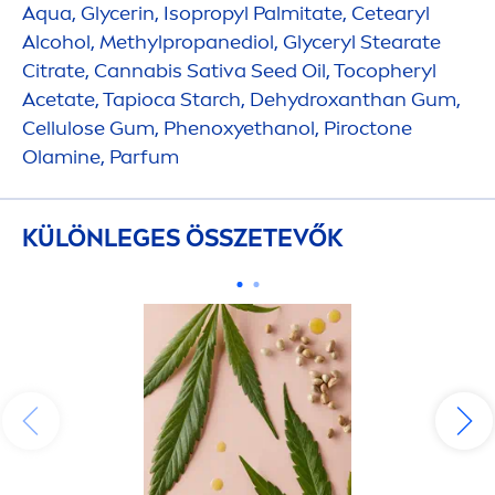
Aqua
, Glycerin, Isopropyl Palmitate, Cetearyl
Alcohol, Methylpropanediol, Glyceryl Stearate
Citrate, Cannabis Sativa Seed Oil, Tocopheryl
Acetate, Tapioca Starch, De
hydro
xanthan Gum,
Cellulose Gum, Phenoxyethanol, Piroctone
Olamine, Parfum
KÜLÖNLEGES ÖSSZETEVŐK