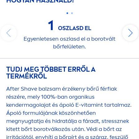
HOGYAN HASZNÁLD?
1
OSZLASD EL
Egyenletesen oszlasd el a borotvált
bőrfelületen.
TUDJ MEG TÖBBET ERRŐL A
TERMÉKRŐL
After Shave balzsam érzékeny bőrű férfiak
részére, mely 100%-ban organikus
kendermagolajat és ápoló E-
vitamin
t tartalmaz.
Ápoló formulájának köszönhetően
megnyugtatja és hidratálja a fáradt,
stress
znek
kitett bőrt borotválkozás után. Védi a bőrt az
irritációtól, enyhíti a bőrpírt és a száraz, feszülő