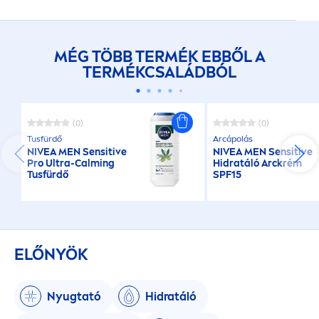
MÉG TÖBB TERMÉK EBBŐL A
TERMÉKCSALÁDBÓL
(0)
(0)
Tusfürdő
Arcápolás
NIVEA
MEN
Sensitive
NIVEA
MEN
Sensitive
Pro Ultra-Calming
Hidratáló Arckrém
Tusfürdő
SPF15
ELŐNYÖK
Nyugtató
Hidratáló