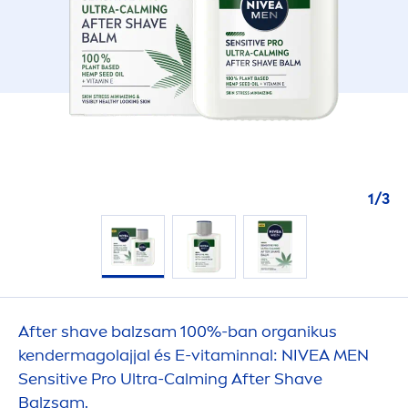
1
/
3
After shave balzsam 100%-ban organikus
kendermagolajjal és E-
vitamin
nal:
NIVEA
MEN
Sensitive
Pro Ultra-Calming After Shave
Balzsam.